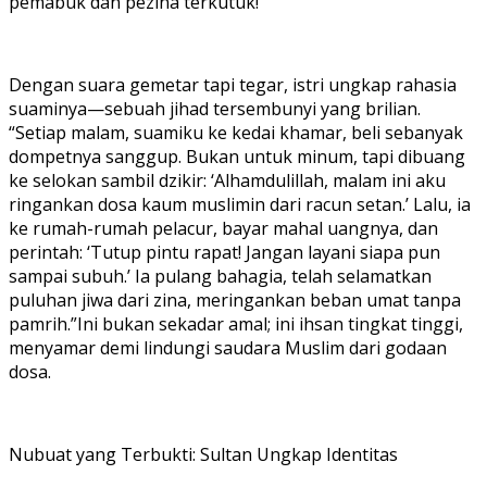
pemabuk dan pezina terkutuk!”
Dengan suara gemetar tapi tegar, istri ungkap rahasia
suaminya—sebuah jihad tersembunyi yang brilian.
“Setiap malam, suamiku ke kedai khamar, beli sebanyak
dompetnya sanggup. Bukan untuk minum, tapi dibuang
ke selokan sambil dzikir: ‘Alhamdulillah, malam ini aku
ringankan dosa kaum muslimin dari racun setan.’ Lalu, ia
ke rumah-rumah pelacur, bayar mahal uangnya, dan
perintah: ‘Tutup pintu rapat! Jangan layani siapa pun
sampai subuh.’ Ia pulang bahagia, telah selamatkan
puluhan jiwa dari zina, meringankan beban umat tanpa
pamrih.”Ini bukan sekadar amal; ini ihsan tingkat tinggi,
menyamar demi lindungi saudara Muslim dari godaan
dosa.
Nubuat yang Terbukti: Sultan Ungkap Identitas