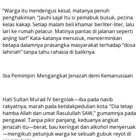
“Warga itu mendengus kesal, matanya penuh
penghakiman. “Jauhi saja! Itu si pemabuk busuk, pezina
kelas kakap. Setiap malam beli khamar berliter-liter, lalu
lari ke rumah pelacur. Matinya pantas di jalanan seperti
anjing liar!” Kata-katanya menusuk, mencerminkan
betapa dalamnya prasangka masyarakat terhadap “dosa
lahiriah” tanpa tahu rahasia di baliknya.
Iba Pemimpin: Mengangkat Jenazah demi Kemanusiaan
Hati Sultan Murad IV bergolak—iba pada nasib
rakyatnya, marah pada ketidakpedulian kota. “Dia tetap
hamba Allah dan umat Rasulullah SAW,” gumamnya pada
pengawal. Tanpa pikir panjang, keduanya angkat
jenazah itu—berat, bau keringat dan alkohol menyeruak
—mengikuti petunjuk warga ke sebuah gubuk reyot di