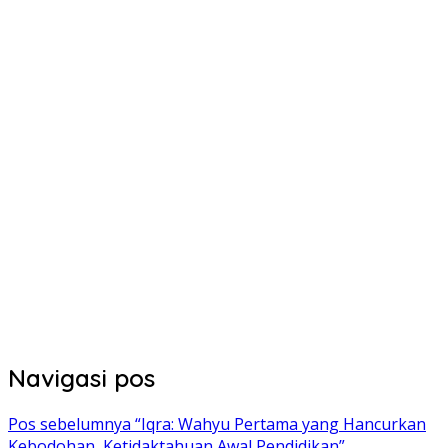
Navigasi pos
Pos sebelumnya
“Iqra: Wahyu Pertama yang Hancurkan
Kebodohan, Ketidaktahuan Awal Pendidikan”