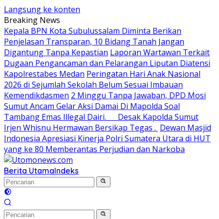
Langsung ke konten
Breaking News
Kepala BPN Kota Subulussalam Diminta Berikan
Penjelasan Transparan, 10 Bidang Tanah Jangan
Digantung Tanpa Kepastian
Laporan Wartawan Terkait
Dugaan Pengancaman dan Pelarangan Liputan Diatensi
Kapolrestabes Medan
Peringatan Hari Anak Nasional
2026 di Sejumlah Sekolah Belum Sesuai Imbauan
Kemendikdasmen
2 Minggu Tanpa Jawaban, DPD Mosi
Sumut Ancam Gelar Aksi Damai Di Mapolda Soal
Tambang Emas Illegal Dairi. Desak Kapolda Sumut
Irjen Whisnu Hermawan Bersikap Tegas .
Dewan Masjid
Indonesia Apresiasi Kinerja Polri Sumatera Utara di HUT
yang ke 80 Memberantas Perjudian dan Narkoba
Berita Utama
Indeks