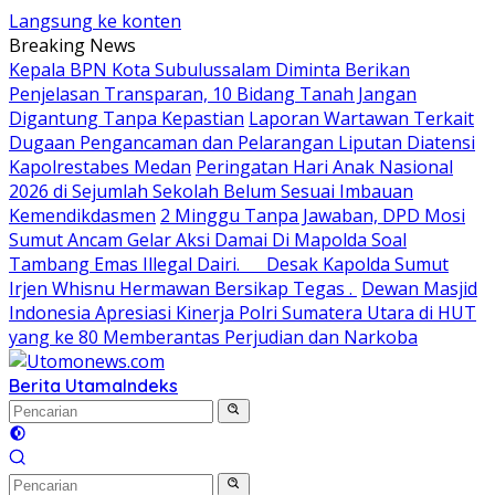
Langsung ke konten
Breaking News
Kepala BPN Kota Subulussalam Diminta Berikan
Penjelasan Transparan, 10 Bidang Tanah Jangan
Digantung Tanpa Kepastian
Laporan Wartawan Terkait
Dugaan Pengancaman dan Pelarangan Liputan Diatensi
Kapolrestabes Medan
Peringatan Hari Anak Nasional
2026 di Sejumlah Sekolah Belum Sesuai Imbauan
Kemendikdasmen
2 Minggu Tanpa Jawaban, DPD Mosi
Sumut Ancam Gelar Aksi Damai Di Mapolda Soal
Tambang Emas Illegal Dairi. Desak Kapolda Sumut
Irjen Whisnu Hermawan Bersikap Tegas .
Dewan Masjid
Indonesia Apresiasi Kinerja Polri Sumatera Utara di HUT
yang ke 80 Memberantas Perjudian dan Narkoba
Berita Utama
Indeks