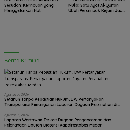
Doa Enam Bulan Sebelum &
“Dari Pembunuh Jiwa ke Wali
Sesudah: Kerinduan yang
Mulia: Satu Ayat Al-Qur’an
Menggetarkan Hati
Ubah Perampok Kejam Jadi
Penakut dosa!”Kisah Taubat
Fudhail bin Iyadh
Berita Kriminal
Agustus 7, 2026
Setahun Tanpa Kepastian Hukum, DW Pertanyakan
Transparansi Penanganan Laporan Dugaan Perzinahan di
Polrestabes Medan
Agustus 7, 2026
Laporan Wartawan Terkait Dugaan Pengancaman dan
Pelarangan Liputan Diatensi Kapolrestabes Medan