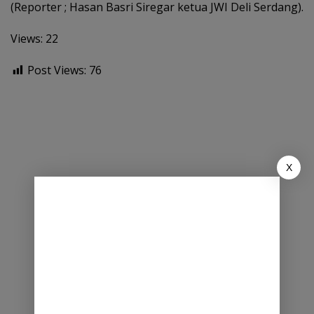
(Reporter ; Hasan Basri Siregar ketua JWI Deli Serdang).
Views: 22
Post Views:
76
X