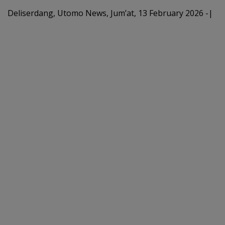
b
er
l
s
e
Deliserdang, Utomo News, Jum’at, 13 February 2026 -|
o
A
o
p
k
p