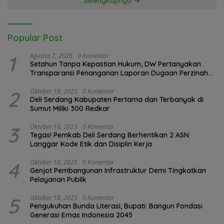
Selengkapnya
Popular Post
1
Agustus 7, 2026
0 Komentar
Setahun Tanpa Kepastian Hukum, DW Pertanyakan
Transparansi Penanganan Laporan Dugaan Perzinahan
di Polrestabes Medan
2
Oktober 18, 2025
0 Komentar
Deli Serdang Kabupaten Pertama dan Terbanyak di
Sumut Miliki 300 Redkar
3
Oktober 18, 2025
0 Komentar
Tegas! Pemkab Deli Serdang Berhentikan 2 ASN
Langgar Kode Etik dan Disiplin Kerja
4
Oktober 18, 2025
0 Komentar
Genjot Pembangunan Infrastruktur Demi Tingkatkan
Pelayanan Publik
5
Oktober 18, 2025
0 Komentar
Pengukuhan Bunda Literasi, Bupati: Bangun Fondasi
Generasi Emas Indonesia 2045