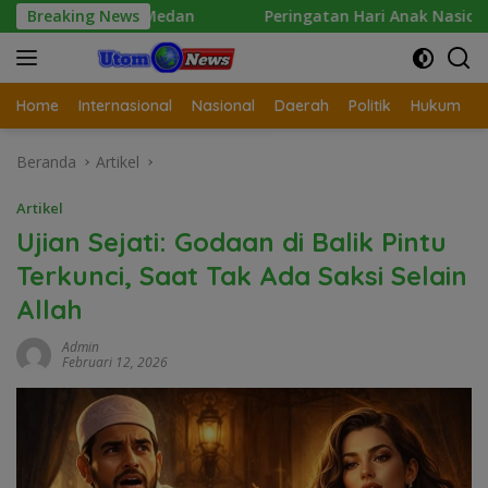
Langsung
s Medan
Breaking News
Peringatan Hari Anak Nasional 2026 di Sejum
ke
konten
Home
Internasional
Nasional
Daerah
Politik
Hukum
Beranda
Artikel
Artikel
Ujian Sejati: Godaan di Balik Pintu
Terkunci, Saat Tak Ada Saksi Selain
Allah
Admin
Februari 12, 2026