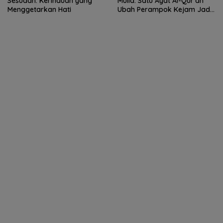
Sesudah: Kerinduan yang
Mulia: Satu Ayat Al-Qur’an
Menggetarkan Hati
Ubah Perampok Kejam Jadi
Penakut dosa!”Kisah Taubat
Fudhail bin Iyadh