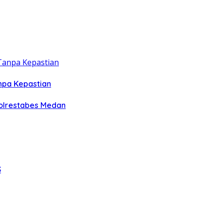
npa Kepastian
olrestabes Medan
S