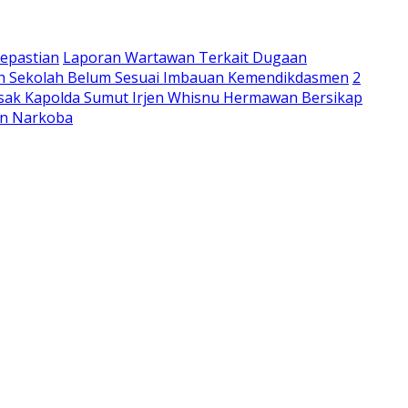
epastian
Laporan Wartawan Terkait Dugaan
lah Sekolah Belum Sesuai Imbauan Kemendikdasmen
2
sak Kapolda Sumut Irjen Whisnu Hermawan Bersikap
an Narkoba