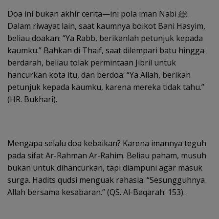
Doa ini bukan akhir cerita—ini pola iman Nabi ﷺ.
Dalam riwayat lain, saat kaumnya boikot Bani Hasyim,
beliau doakan: “Ya Rabb, berikanlah petunjuk kepada
kaumku.” Bahkan di Thaif, saat dilempari batu hingga
berdarah, beliau tolak permintaan Jibril untuk
hancurkan kota itu, dan berdoa: “Ya Allah, berikan
petunjuk kepada kaumku, karena mereka tidak tahu.”
(HR. Bukhari).
Mengapa selalu doa kebaikan? Karena imannya teguh
pada sifat Ar-Rahman Ar-Rahim. Beliau paham, musuh
bukan untuk dihancurkan, tapi diampuni agar masuk
surga. Hadits qudsi menguak rahasia: “Sesungguhnya
Allah bersama kesabaran.” (QS. Al-Baqarah: 153).