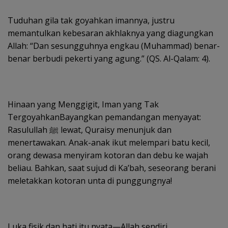
Tuduhan gila tak goyahkan imannya, justru
memantulkan kebesaran akhlaknya yang diagungkan
Allah: “Dan sesungguhnya engkau (Muhammad) benar-
benar berbudi pekerti yang agung.” (QS. Al-Qalam: 4).
Hinaan yang Menggigit, Iman yang Tak
TergoyahkanBayangkan pemandangan menyayat:
Rasulullah ﷺ lewat, Quraisy menunjuk dan
menertawakan. Anak-anak ikut melempari batu kecil,
orang dewasa menyiram kotoran dan debu ke wajah
beliau. Bahkan, saat sujud di Ka’bah, seseorang berani
meletakkan kotoran unta di punggungnya!
Luka fisik dan hati itu nyata—Allah sendiri