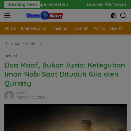
Langsung
anpa Kepastian
Breaking News
Laporan Wartawan Terkait Dugaan Pen
ke
konten
Home
Internasional
Nasional
Daerah
Politik
Hukum
Beranda
Artikel
Artikel
Doa Maaf, Bukan Azab: Keteguhan
Iman Nabi Saat Dituduh Gila oleh
Quraisy
Admin
Februari 17, 2026