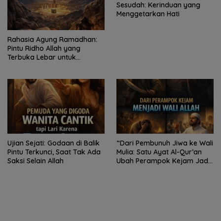
Sesudah: Kerinduan yang
Menggetarkan Hati
Rahasia Agung Ramadhan:
Pintu Ridho Allah yang
Terbuka Lebar untuk
Hamba-Nya
Ujian Sejati: Godaan di Balik
“Dari Pembunuh Jiwa ke Wali
Pintu Terkunci, Saat Tak Ada
Mulia: Satu Ayat Al-Qur’an
Saksi Selain Allah
Ubah Perampok Kejam Jadi
Penakut dosa!”Kisah Taubat
Fudhail bin Iyadh