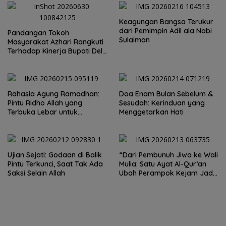
Keagungan Bangsa Terukur
dari Pemimpin Adil ala Nabi
Pandangan Tokoh
Sulaiman
Masyarakat Azhari Rangkuti
Terhadap Kinerja Bupati Deli
Serdang
Rahasia Agung Ramadhan:
Doa Enam Bulan Sebelum &
Pintu Ridho Allah yang
Sesudah: Kerinduan yang
Terbuka Lebar untuk
Menggetarkan Hati
Hamba-Nya
Ujian Sejati: Godaan di Balik
“Dari Pembunuh Jiwa ke Wali
Pintu Terkunci, Saat Tak Ada
Mulia: Satu Ayat Al-Qur’an
Saksi Selain Allah
Ubah Perampok Kejam Jadi
Penakut dosa!”Kisah Taubat
Fudhail bin Iyadh