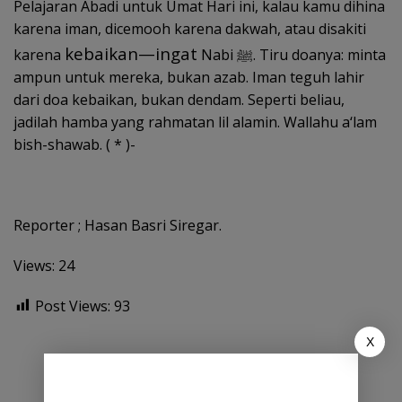
Pelajaran Abadi untuk Umat Hari ini, kalau kamu dihina
karena iman, dicemooh karena dakwah, atau disakiti
kebaikan—ingat
karena
Nabi ﷺ. Tiru doanya: minta
ampun untuk mereka, bukan azab. Iman teguh lahir
dari doa kebaikan, bukan dendam. Seperti beliau,
jadilah hamba yang rahmatan lil alamin. Wallahu a‘lam
bish-shawab. ( * )-
Reporter ; Hasan Basri Siregar.
Views: 24
Post Views:
93
X