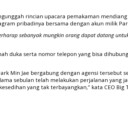
mengunggah rincian upacara pemakaman mendiang 
gram pribadinya bersama dengan akun milik Park
mi berharap sebanyak mungkin orang dapat datang unt
h duka serta nomor telepon yang bisa dihubungi
, Park Min Jae bergabung dengan agensi tersebut
ma sebulan telah melakukan perjalanan yang jauh
esedihan yang tak terbayangkan,” kata CEO Big Ti