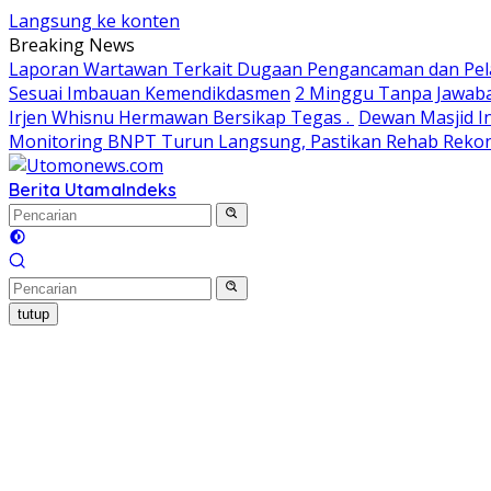
Langsung ke konten
Breaking News
Laporan Wartawan Terkait Dugaan Pengancaman dan Pela
Sesuai Imbauan Kemendikdasmen
2 Minggu Tanpa Jawaba
Irjen Whisnu Hermawan Bersikap Tegas .
Dewan Masjid In
Monitoring BNPT Turun Langsung, Pastikan Rehab Rekon 
Berita Utama
Indeks
tutup