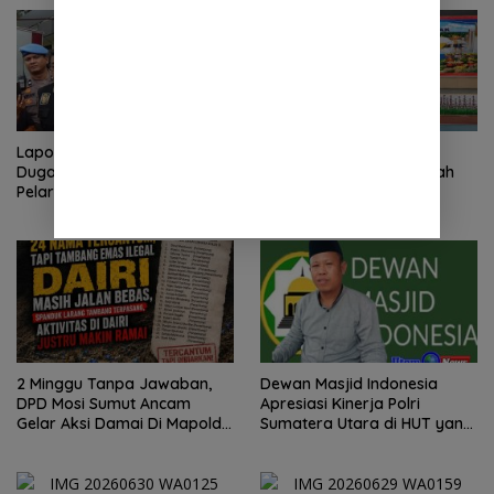
Laporan Wartawan Terkait
Peringatan Hari Anak
Dugaan Pengancaman dan
Nasional 2026 di Sejumlah
Pelarangan Liputan Diatensi
Sekolah Belum Sesuai
Kapolrestabes Medan
Imbauan Kemendikdasmen
2 Minggu Tanpa Jawaban,
Dewan Masjid Indonesia
DPD Mosi Sumut Ancam
Apresiasi Kinerja Polri
Gelar Aksi Damai Di Mapolda
Sumatera Utara di HUT yang
Soal Tambang Emas Illegal
ke 80 Memberantas
Dairi. Desak Kapolda
Perjudian dan Narkoba
Sumut Irjen Whisnu