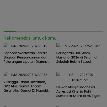
Rekomendasi untuk kamu
Laporan Wartawan Terkait
Peringatan Hari Anak
Dugaan Pengancaman dan
Nasional 2026 di Sejumlah
Pelarangan Liputan Diatensi
Sekolah Belum Sesuai
Kapolrestabes Medan
Imbauan Kemendikdasmen
2 Minggu Tanpa Jawaban,
DPD Mosi Sumut Ancam
Dewan Masjid Indonesia
Gelar Aksi Damai Di Mapolda
Apresiasi Kinerja Polri
Soal Tambang Emas Illegal
Sumatera Utara di HUT yang
Dairi. Desak Kapolda
ke 80 Memberantas
Sumut Irjen Whisnu
Perjudian dan Narkoba