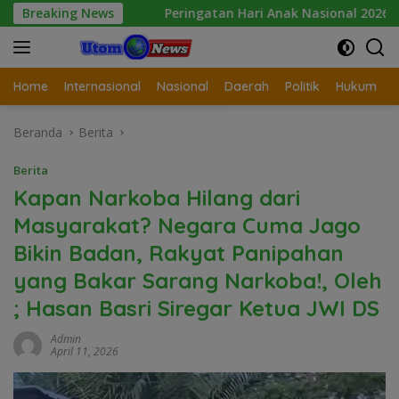
Langsung
Breaking News
Peringatan Hari Anak Nasional 2026 di Sejumlah Sek
ke
konten
Home
Internasional
Nasional
Daerah
Politik
Hukum
Beranda
Berita
Berita
Kapan Narkoba Hilang dari
Masyarakat? Negara Cuma Jago
Bikin Badan, Rakyat Panipahan
yang Bakar Sarang Narkoba!, Oleh
; Hasan Basri Siregar Ketua JWI DS
Admin
April 11, 2026