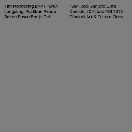
Hermawan Bersikap Tegas .
Tim Monitoring BNPT Turun
“Seni Jadi Senjata Duta
Langsung, Pastikan Rehab
Daerah, 20 Finalis POI 2026
Rekon Pasca Banjir Deli
Dibekali Art & Culture Class di
Serdang Tepat Sasaran
Lubuk Pakam”