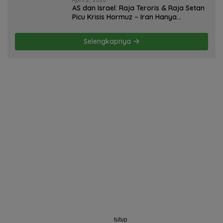
AS dan Israel: Raja Teroris & Raja Setan
Picu Krisis Hormuz – Iran Hanya
Membela Diri! Oleh; Hasan Basri Siregar,
ketua JWI DS.
Selengkapnya
tutup