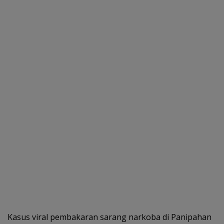
k
p
Kasus viral pembakaran sarang narkoba di Panipahan