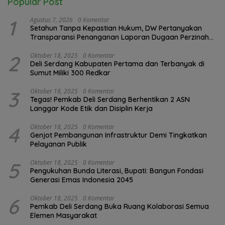
Popular Post
1
Agustus 7, 2026
0 Komentar
Setahun Tanpa Kepastian Hukum, DW Pertanyakan
Transparansi Penanganan Laporan Dugaan Perzinahan
di Polrestabes Medan
2
Oktober 18, 2025
0 Komentar
Deli Serdang Kabupaten Pertama dan Terbanyak di
Sumut Miliki 300 Redkar
3
Oktober 18, 2025
0 Komentar
Tegas! Pemkab Deli Serdang Berhentikan 2 ASN
Langgar Kode Etik dan Disiplin Kerja
4
Oktober 18, 2025
0 Komentar
Genjot Pembangunan Infrastruktur Demi Tingkatkan
Pelayanan Publik
5
Oktober 18, 2025
0 Komentar
Pengukuhan Bunda Literasi, Bupati: Bangun Fondasi
Generasi Emas Indonesia 2045
6
Oktober 18, 2025
0 Komentar
Pemkab Deli Serdang Buka Ruang Kolaborasi Semua
Elemen Masyarakat