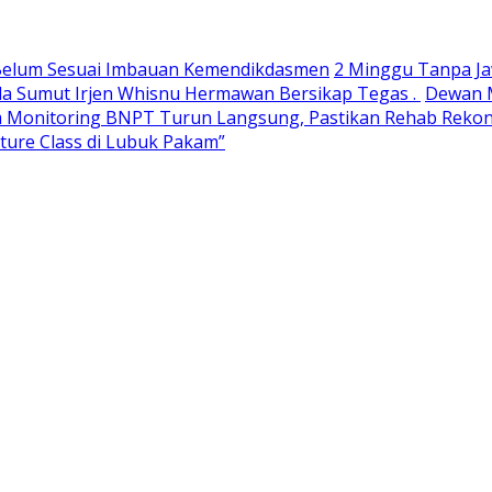
h Belum Sesuai Imbauan Kemendikdasmen
2 Minggu Tanpa Ja
da Sumut Irjen Whisnu Hermawan Bersikap Tegas .
Dewan M
 Monitoring BNPT Turun Langsung, Pastikan Rehab Rekon 
ulture Class di Lubuk Pakam”