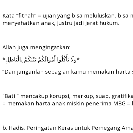
Kata “fitnah” = ujian yang bisa meluluskan, bis
menyehatkan anak, justru jadi jerat hukum.
Allah juga mengingatkan:
*وَلَا تَأْكُلُوا أَمْوَالَكُمْ بَيْنَكُمْ بِالْبَاطِلِ*
“Dan janganlah sebagian kamu memakan harta se
“Batil” mencakup korupsi, markup, suap, gratifik
= memakan harta anak miskin penerima MBG = b
b. Hadis: Peringatan Keras untuk Pemegang A