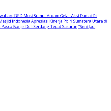
waban, DPD Mosi Sumut Ancam Gelar Aksi Damai Di
asjid Indonesia Apresiasi Kinerja Polri Sumatera Utara di
Pasca Banjir Deli Serdang Tepat Sasaran
“Seni Jadi