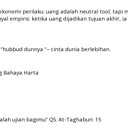
n ekonomi perilaku: uang adalah neutral tool, t
yal empiris: ketika uang dijadikan tujuan akhir,
“hubbud dunnya “– cinta dunia berlebihan.
ng Bahaya Harta
lah ujian bagimu” QS. At-Taghabun: 15