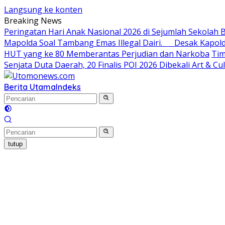
Langsung ke konten
Breaking News
Peringatan Hari Anak Nasional 2026 di Sejumlah Sekola
Mapolda Soal Tambang Emas Illegal Dairi. Desak Kapol
HUT yang ke 80 Memberantas Perjudian dan Narkoba
Tim
Senjata Duta Daerah, 20 Finalis POI 2026 Dibekali Art & C
Berita Utama
Indeks
tutup