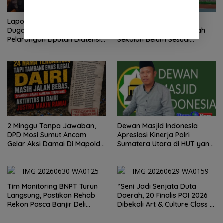
Laporan Wartawan Terkait
Peringatan Hari Anak
Dugaan Pengancaman dan
Nasional 2026 di Sejumlah
Pelarangan Liputan Diatensi
Sekolah Belum Sesuai
Kapolrestabes Medan
Imbauan Kemendikdasmen
2 Minggu Tanpa Jawaban,
Dewan Masjid Indonesia
DPD Mosi Sumut Ancam
Apresiasi Kinerja Polri
Gelar Aksi Damai Di Mapolda
Sumatera Utara di HUT yang
Soal Tambang Emas Illegal
ke 80 Memberantas
Dairi. Desak Kapolda
Perjudian dan Narkoba
Sumut Irjen Whisnu
Hermawan Bersikap Tegas .
Tim Monitoring BNPT Turun
“Seni Jadi Senjata Duta
Langsung, Pastikan Rehab
Daerah, 20 Finalis POI 2026
Rekon Pasca Banjir Deli
Dibekali Art & Culture Class di
Serdang Tepat Sasaran
Lubuk Pakam”