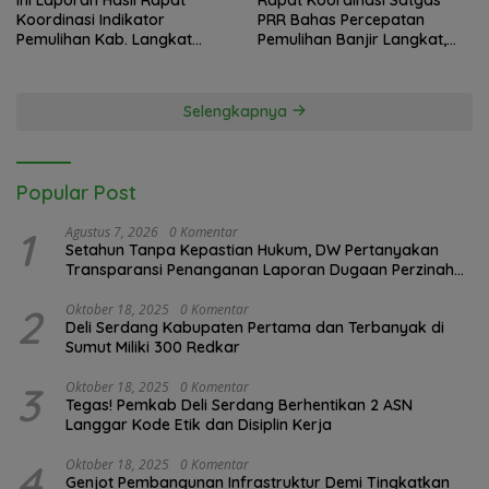
Koordinasi Indikator
PRR Bahas Percepatan
Pemulihan Kab. Langkat
Pemulihan Banjir Langkat,
Kaposko Nasional Satgas
61.547 KK Dinyatakan Valid
PRR di Jakarta
oleh BPS
Selengkapnya
Popular Post
1
Agustus 7, 2026
0 Komentar
Setahun Tanpa Kepastian Hukum, DW Pertanyakan
Transparansi Penanganan Laporan Dugaan Perzinahan
di Polrestabes Medan
2
Oktober 18, 2025
0 Komentar
Deli Serdang Kabupaten Pertama dan Terbanyak di
Sumut Miliki 300 Redkar
3
Oktober 18, 2025
0 Komentar
Tegas! Pemkab Deli Serdang Berhentikan 2 ASN
Langgar Kode Etik dan Disiplin Kerja
4
Oktober 18, 2025
0 Komentar
Genjot Pembangunan Infrastruktur Demi Tingkatkan