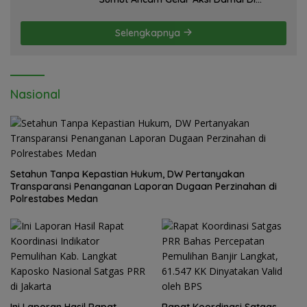
Mapolda Soal Tambang Emas Illegal
Dairi. Desak Kapolda Sumut Irjen
Selengkapnya
Whisnu Hermawan Bersikap Tegas .
Nasional
Setahun Tanpa Kepastian Hukum, DW Pertanyakan
Transparansi Penanganan Laporan Dugaan Perzinahan di
Polrestabes Medan
Ini Laporan Hasil Rapat
Rapat Koordinasi Satgas