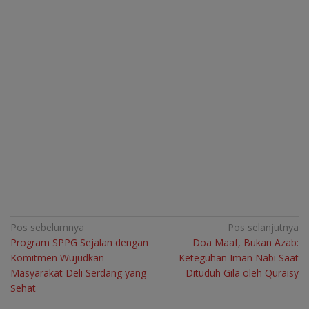
Navigasi
Pos sebelumnya
Pos selanjutnya
Program SPPG Sejalan dengan
Doa Maaf, Bukan Azab:
pos
Komitmen Wujudkan
Keteguhan Iman Nabi Saat
Masyarakat Deli Serdang yang
Dituduh Gila oleh Quraisy
Sehat