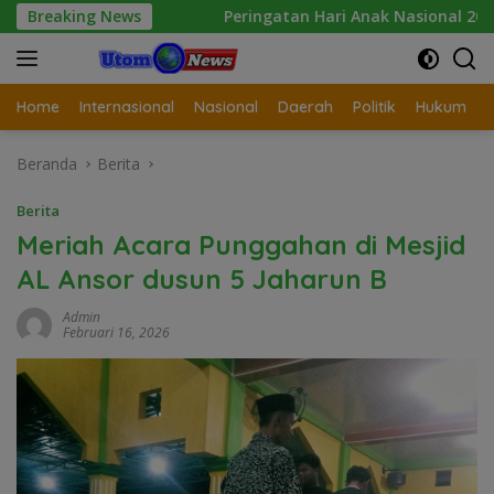
Langsung
an
Breaking News
Peringatan Hari Anak Nasional 2026 di Sejumlah S
ke
konten
Home
Internasional
Nasional
Daerah
Politik
Hukum
Beranda
Berita
Berita
Meriah Acara Punggahan di Mesjid
AL Ansor dusun 5 Jaharun B
Admin
Februari 16, 2026