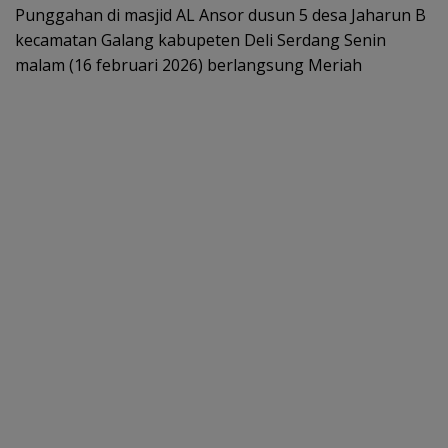
b
er
l
s
e
Punggahan di masjid AL Ansor dusun 5 desa Jaharun B
o
A
kecamatan Galang kabupeten Deli Serdang Senin
malam (16 februari 2026) berlangsung Meriah
o
p
k
p