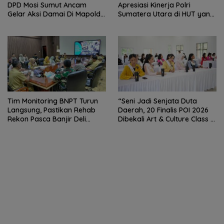
DPD Mosi Sumut Ancam
Apresiasi Kinerja Polri
Gelar Aksi Damai Di Mapolda
Sumatera Utara di HUT yang
Soal Tambang Emas Illegal
ke 80 Memberantas
Dairi. Desak Kapolda
Perjudian dan Narkoba
Sumut Irjen Whisnu
Hermawan Bersikap Tegas .
Tim Monitoring BNPT Turun
“Seni Jadi Senjata Duta
Langsung, Pastikan Rehab
Daerah, 20 Finalis POI 2026
Rekon Pasca Banjir Deli
Dibekali Art & Culture Class di
Serdang Tepat Sasaran
Lubuk Pakam”