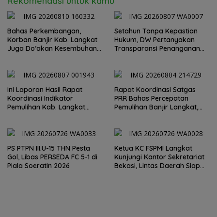
Rekomendasi untuk kamu
Bahas Perkembangan,
Setahun Tanpa Kepastian
Korban Banjir Kab. Langkat
Hukum, DW Pertanyakan
Juga Do’akan Kesembuhan
Transparansi Penanganan
Said Iqbal
Laporan Dugaan Perzinahan
di Polrestabes Medan
Ini Laporan Hasil Rapat
Rapat Koordinasi Satgas
Koordinasi Indikator
PRR Bahas Percepatan
Pemulihan Kab. Langkat
Pemulihan Banjir Langkat,
Kaposko Nasional Satgas
61.547 KK Dinyatakan Valid
PRR di Jakarta
oleh BPS
PS PTPN III.U-15 THN Pesta
Ketua KC FSPMI Langkat
Gol, Libas PERSEDA FC 5-1 di
Kunjungi Kantor Sekretariat
Piala Soeratin 2026
Bekasi, Lintas Daerah Siap
Aksi Solidaritas