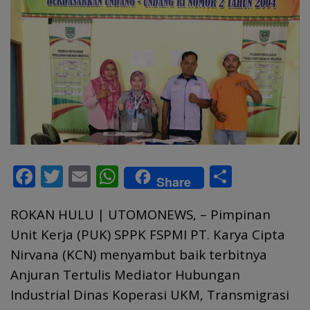
F
T
E
W
S
Share
ac
w
m
h
h
ROKAN HULU | UTOMONEWS, – Pimpinan
e
itt
ai
at
ar
Unit Kerja (PUK) SPPK FSPMI PT. Karya Cipta
b
er
l
s
e
Nirvana (KCN) menyambut baik terbitnya
o
A
Anjuran Tertulis Mediator Hubungan
o
p
Industrial Dinas Koperasi UKM, Transmigrasi
k
p