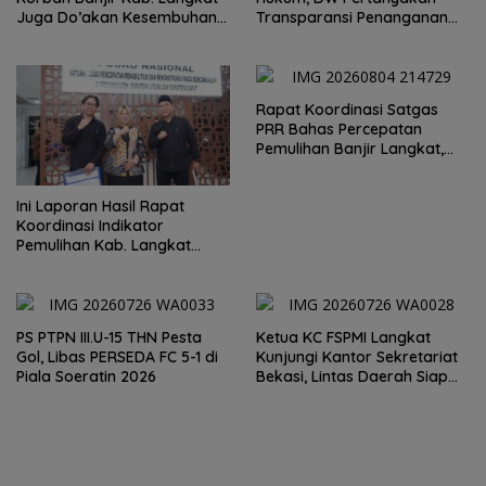
Juga Do’akan Kesembuhan
Transparansi Penanganan
Said Iqbal
Laporan Dugaan Perzinahan
di Polrestabes Medan
Rapat Koordinasi Satgas
PRR Bahas Percepatan
Pemulihan Banjir Langkat,
61.547 KK Dinyatakan Valid
oleh BPS
Ini Laporan Hasil Rapat
Koordinasi Indikator
Pemulihan Kab. Langkat
Kaposko Nasional Satgas
PRR di Jakarta
PS PTPN III.U-15 THN Pesta
Ketua KC FSPMI Langkat
Gol, Libas PERSEDA FC 5-1 di
Kunjungi Kantor Sekretariat
Piala Soeratin 2026
Bekasi, Lintas Daerah Siap
Aksi Solidaritas