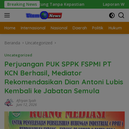
Langsung
gantung Tanpa Kepastian
Breaking News
Laporan Wartawan Terkait Du
ke
konten
Home
Internasional
Nasional
Daerah
Politik
Hukum
Beranda
Uncategorized
Uncategorized
Perjuangan PUK SPPK FSPMI PT
KCN Berhasil, Mediator
Rekomendasikan Dian Antoni Lubis
Kembali ke Jabatan Semula
Afriyan Syah
Juni 12, 2026