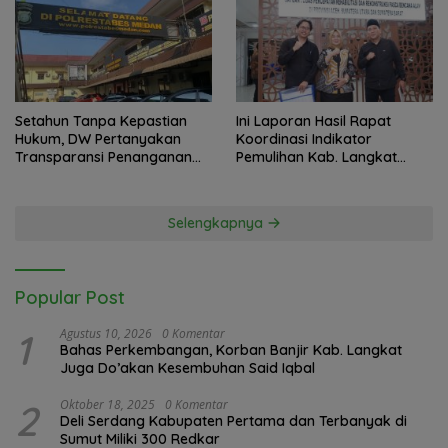
Setahun Tanpa Kepastian
Ini Laporan Hasil Rapat
Hukum, DW Pertanyakan
Koordinasi Indikator
Transparansi Penanganan
Pemulihan Kab. Langkat
Laporan Dugaan Perzinahan
Kaposko Nasional Satgas
di Polrestabes Medan
PRR di Jakarta
Selengkapnya
Popular Post
1
Agustus 10, 2026
0 Komentar
Bahas Perkembangan, Korban Banjir Kab. Langkat
Juga Do’akan Kesembuhan Said Iqbal
2
Oktober 18, 2025
0 Komentar
Deli Serdang Kabupaten Pertama dan Terbanyak di
Sumut Miliki 300 Redkar