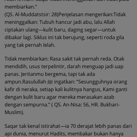
membiarkan.”
(QS. Al-Muddatstsir: 28)Penjelasan mengerikan:Tidak
meninggalkan: Tubuh hancur jadi abu, lalu Allah
ciptakan ulang—kulit baru, daging segar—untuk
dibakar lagi. Siklus ini tak berujung, seperti roda gila
yang tak pernah lelah.
Tidak membiarkan: Rasa sakit tak pernah reda. Otak
mendidih, usus terpelintir, darah menguap jadi uap
panas. Jeritanmu bergema, tapi tak ada
ampun.Rasulullah ﷺ ingatkan: “Sesungguhnya orang
kafir di neraka, setiap kali kulitnya hangus, Kami ganti
dengan kulit baru agar mereka merasakan azab
dengan sempurna.” ( QS. An-Nisa: 56, HR. Bukhari-
Muslim).
Saqar tak kenal istirahat—ia 70 derajat lebih panas dari
api dunia, menurut Hadits, membakar bukan hanya