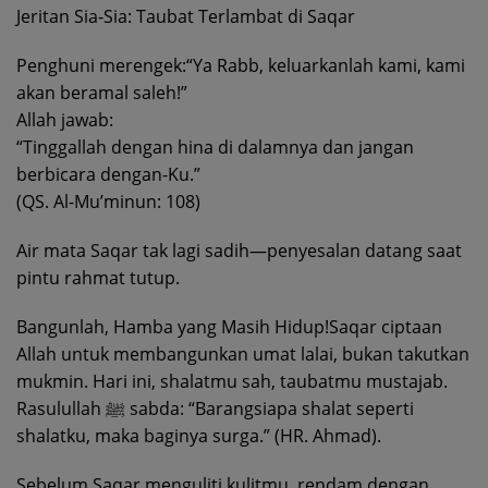
Jeritan Sia-Sia: Taubat Terlambat di Saqar
Penghuni merengek:“Ya Rabb, keluarkanlah kami, kami
akan beramal saleh!”
Allah jawab:
“Tinggallah dengan hina di dalamnya dan jangan
berbicara dengan-Ku.”
(QS. Al-Mu’minun: 108)
Air mata Saqar tak lagi sadih—penyesalan datang saat
pintu rahmat tutup.
Bangunlah, Hamba yang Masih Hidup!Saqar ciptaan
Allah untuk membangunkan umat lalai, bukan takutkan
mukmin. Hari ini, shalatmu sah, taubatmu mustajab.
Rasulullah ﷺ sabda: “Barangsiapa shalat seperti
shalatku, maka baginya surga.” (HR. Ahmad).
Sebelum Saqar menguliti kulitmu, rendam dengan