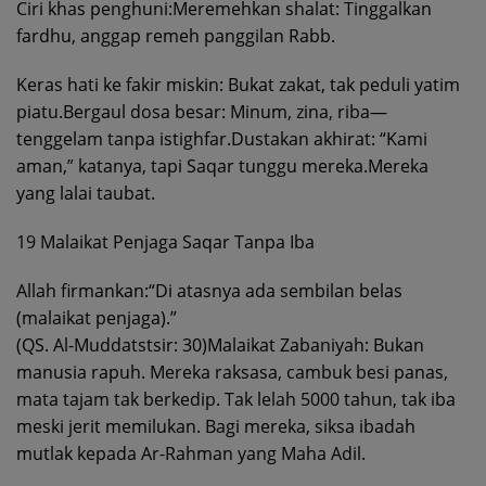
Ciri khas penghuni:Meremehkan shalat: Tinggalkan
fardhu, anggap remeh panggilan Rabb.
Keras hati ke fakir miskin: Bukat zakat, tak peduli yatim
piatu.Bergaul dosa besar: Minum, zina, riba—
tenggelam tanpa istighfar.Dustakan akhirat: “Kami
aman,” katanya, tapi Saqar tunggu mereka.Mereka
yang lalai taubat.
19 Malaikat Penjaga Saqar Tanpa Iba
Allah firmankan:“Di atasnya ada sembilan belas
(malaikat penjaga).”
(QS. Al-Muddatstsir: 30)Malaikat Zabaniyah: Bukan
manusia rapuh. Mereka raksasa, cambuk besi panas,
mata tajam tak berkedip. Tak lelah 5000 tahun, tak iba
meski jerit memilukan. Bagi mereka, siksa ibadah
mutlak kepada Ar-Rahman yang Maha Adil.