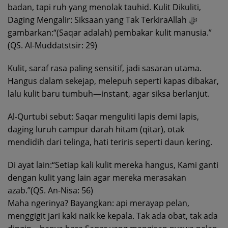
badan, tapi ruh yang menolak tauhid. Kulit Dikuliti,
Daging Mengalir: Siksaan yang Tak TerkiraAllah ﷻ
gambarkan:“(Saqar adalah) pembakar kulit manusia.”
(QS. Al-Muddatstsir: 29)
Kulit, saraf rasa paling sensitif, jadi sasaran utama.
Hangus dalam sekejap, melepuh seperti kapas dibakar,
lalu kulit baru tumbuh—instant, agar siksa berlanjut.
Al-Qurtubi sebut: Saqar menguliti lapis demi lapis,
daging luruh campur darah hitam (qitar), otak
mendidih dari telinga, hati teriris seperti daun kering.
Di ayat lain:“Setiap kali kulit mereka hangus, Kami ganti
dengan kulit yang lain agar mereka merasakan
azab.”(QS. An-Nisa: 56)
Maha ngerinya? Bayangkan: api merayap pelan,
menggigit jari kaki naik ke kepala. Tak ada obat, tak ada