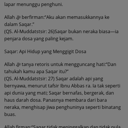
lapar menunggu penghuni.
Allah ﷻ berfirman:“Aku akan memasukkannya ke
dalam Saqar.”
(QS. Al-Muddatstsir: 26)Saqar bukan neraka biasa—ia
penjara dosa yang paling kejam.
Saqar: Api Hidup yang Menggigit Dosa
Allah ﷻ tanya retoris untuk mengguncang hati:“Dan
tahukah kamu apa Saqar itu?”
(QS. Al-Muddatstsir: 27) Saqar adalah api yang
bernyawa, menurut tafsir Ibnu Abbas ra. Ia tak seperti
api dunia yang mati; Saqar bernafas, bergerak, dan
haus darah dosa. Panasnya membara dari bara
neraka, menghisap jiwa penghuninya seperti binatang
buas.
Allah firman:“Saqar tidak meninggalkan dan tidak pula