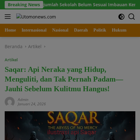
Langsung
di Sejumlah Sekolah Belum Sesuai Imbauan Kemendikdasmen
Breaking News
ke
konten
Home
Internasional
Nasional
Daerah
Politik
Hukum
Beranda
Artikel
Artikel
Saqar: Api Neraka yang Hidup,
Menguliti, dan Tak Pernah Padam—
Jauhi Sebelum Kulitmu Hangus!
Admin
Januari 24, 2026