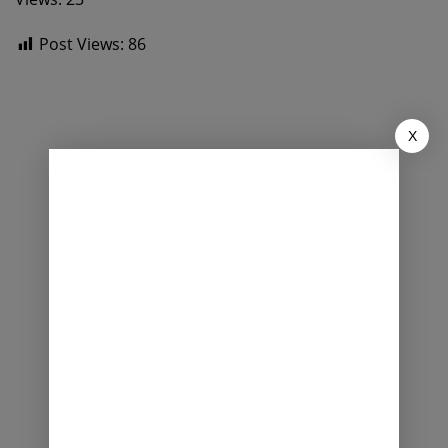
Post Views:
86
X