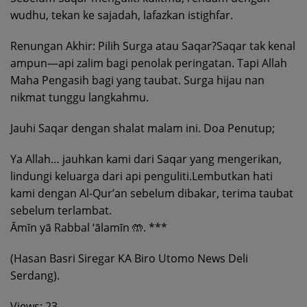
wudhu, tekan ke sajadah, lafazkan istighfar.
Renungan Akhir: Pilih Surga atau Saqar?Saqar tak kenal
ampun—api zalim bagi penolak peringatan. Tapi Allah
Maha Pengasih bagi yang taubat. Surga hijau nan
nikmat tunggu langkahmu.
Jauhi Saqar dengan shalat malam ini. Doa Penutup;
Ya Allah… jauhkan kami dari Saqar yang mengerikan,
lindungi keluarga dari api penguliti.Lembutkan hati
kami dengan Al-Qur’an sebelum dibakar, terima taubat
sebelum terlambat.
Āmīn yā Rabbal ‘ālamīn 🤲. ***
(Hasan Basri Siregar KA Biro Utomo News Deli
Serdang).
Views: 23