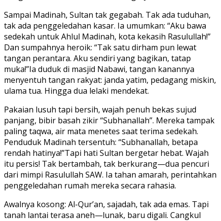
Sampai Madinah, Sultan tak gegabah. Tak ada tuduhan,
tak ada penggeledahan kasar. Ia umumkan: “Aku bawa
sedekah untuk Ahlul Madinah, kota kekasih Rasulullah!”
Dan sumpahnya heroik: “Tak satu dirham pun lewat
tangan perantara. Aku sendiri yang bagikan, tatap
muka!”Ia duduk di masjid Nabawi, tangan kanannya
menyentuh tangan rakyat: janda yatim, pedagang miskin,
ulama tua. Hingga dua lelaki mendekat.
Pakaian lusuh tapi bersih, wajah penuh bekas sujud
panjang, bibir basah zikir “Subhanallah”. Mereka tampak
paling taqwa, air mata menetes saat terima sedekah.
Penduduk Madinah tersentuh: “Subhanallah, betapa
rendah hatinya!”Tapi hati Sultan bergetar hebat. Wajah
itu persis! Tak bertambah, tak berkurang—dua pencuri
dari mimpi Rasulullah SAW. Ia tahan amarah, perintahkan
penggeledahan rumah mereka secara rahasia.
Awalnya kosong: Al-Qur’an, sajadah, tak ada emas. Tapi
tanah lantai terasa aneh—lunak, baru digali. Cangkul