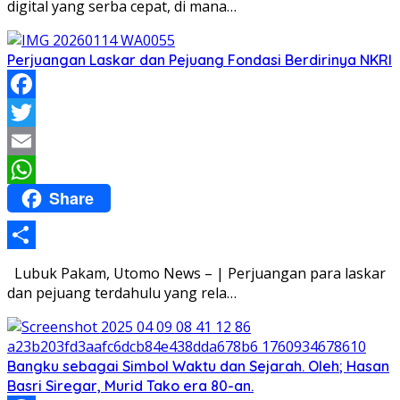
digital yang serba cepat, di mana…
Perjuangan Laskar dan Pejuang Fondasi Berdirinya NKRI
Facebook
Twitter
Email
Share
WhatsApp
Share
Lubuk Pakam, Utomo News – | Perjuangan para laskar
dan pejuang terdahulu yang rela…
Bangku sebagai Simbol Waktu dan Sejarah. Oleh; Hasan
Basri Siregar, Murid Tako era 80-an.