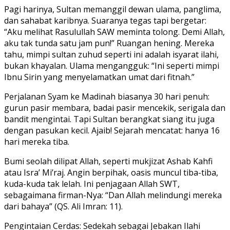
Pagi harinya, Sultan memanggil dewan ulama, panglima,
dan sahabat karibnya. Suaranya tegas tapi bergetar:
“Aku melihat Rasulullah SAW meminta tolong. Demi Allah,
aku tak tunda satu jam pun!” Ruangan hening. Mereka
tahu, mimpi sultan zuhud seperti ini adalah isyarat ilahi,
bukan khayalan. Ulama mengangguk: “Ini seperti mimpi
Ibnu Sirin yang menyelamatkan umat dari fitnah.”
Perjalanan Syam ke Madinah biasanya 30 hari penuh:
gurun pasir membara, badai pasir mencekik, serigala dan
bandit mengintai. Tapi Sultan berangkat siang itu juga
dengan pasukan kecil. Ajaib! Sejarah mencatat: hanya 16
hari mereka tiba.
Bumi seolah dilipat Allah, seperti mukjizat Ashab Kahfi
atau Isra’ Mi’raj. Angin berpihak, oasis muncul tiba-tiba,
kuda-kuda tak lelah. Ini penjagaan Allah SWT,
sebagaimana firman-Nya: “Dan Allah melindungi mereka
dari bahaya” (QS. Ali Imran: 11).
Pengintaian Cerdas: Sedekah sebagai Jebakan Ilahi