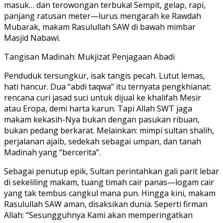
masuk… dan terowongan terbuka! Sempit, gelap, rapi,
panjang ratusan meter—lurus mengarah ke Rawdah
Mubarak, makam Rasulullah SAW di bawah mimbar
Masjid Nabawi.
Tangisan Madinah: Mukjizat Penjagaan Abadi
Penduduk tersungkur, isak tangis pecah. Lutut lemas,
hati hancur. Dua “abdi taqwa” itu ternyata pengkhianat:
rencana curi jasad suci untuk dijual ke khalifah Mesir
atau Eropa, demi harta karun. Tapi Allah SWT jaga
makam kekasih-Nya bukan dengan pasukan ribuan,
bukan pedang berkarat. Melainkan: mimpi sultan shalih,
perjalanan ajaib, sedekah sebagai umpan, dan tanah
Madinah yang “bercerita”.
Sebagai penutup epik, Sultan perintahkan gali parit lebar
di sekeliling makam, tuang timah cair panas—logam cair
yang tak tembus cangkul mana pun. Hingga kini, makam
Rasulullah SAW aman, disaksikan dunia. Seperti firman
Allah: “Sesungguhnya Kami akan memperingatkan