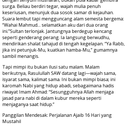
dengan senyum mushafah, bukan pula kabar gembira
surga. Beliau berdiri tegar, wajah mulia penuh
keseriusan, menunjuk dua sosok samar di kejauhan.
Suara lembut tapi mengguncang alam semesta bergema:
“Wahai Mahmud… selamatkan aku dari dua orang
ini.”Sultan terlonjak. Jantungnya berdegup kencang
seperti genderang perang. Ia langsung berwudhu,
mendirikan shalat tahajud di tengah kegelapan. “Ya Rabb,
jika ini petunjuk-Mu, kuatkan hamba-Mu,” gumamnya
sambil menangis.
Tapi mimpi itu bukan ilusi satu malam. Malam
berikutnya, Rasulullah SAW datang lagi—wajah sama,
isyarat sama, kalimat sama. Ini bukan mimpi biasa; ini
karomah Nabi yang hidup abadi, sebagaimana hadis
riwayat Imam Ahmad: “Sesungguhnya Allah menjaga
jasad para nabi di dalam kubur mereka seperti
menjaganya saat hidup.”
Panggilan Mendesak: Perjalanan Ajaib 16 Hari yang
Mustahil