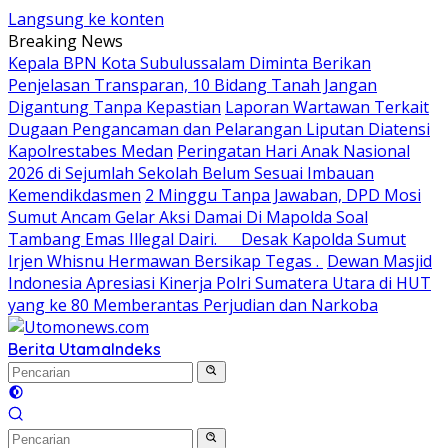
Langsung ke konten
Breaking News
Kepala BPN Kota Subulussalam Diminta Berikan
Penjelasan Transparan, 10 Bidang Tanah Jangan
Digantung Tanpa Kepastian
Laporan Wartawan Terkait
Dugaan Pengancaman dan Pelarangan Liputan Diatensi
Kapolrestabes Medan
Peringatan Hari Anak Nasional
2026 di Sejumlah Sekolah Belum Sesuai Imbauan
Kemendikdasmen
2 Minggu Tanpa Jawaban, DPD Mosi
Sumut Ancam Gelar Aksi Damai Di Mapolda Soal
Tambang Emas Illegal Dairi. Desak Kapolda Sumut
Irjen Whisnu Hermawan Bersikap Tegas .
Dewan Masjid
Indonesia Apresiasi Kinerja Polri Sumatera Utara di HUT
yang ke 80 Memberantas Perjudian dan Narkoba
Berita Utama
Indeks