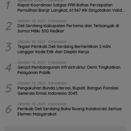
1
Agustus 4, 2026
0 Komentar
Rapat Koordinasi Satgas PRR Bahas Percepatan
Pemulihan Banjir Langkat, 61.547 KK Dinyatakan Valid
oleh BPS
2
Oktober 18, 2025
0 Komentar
Deli Serdang Kabupaten Pertama dan Terbanyak di
Sumut Miliki 300 Redkar
3
Oktober 18, 2025
0 Komentar
Tegas! Pemkab Deli Serdang Berhentikan 2 ASN
Langgar Kode Etik dan Disiplin Kerja
4
Oktober 18, 2025
0 Komentar
Genjot Pembangunan Infrastruktur Demi Tingkatkan
Pelayanan Publik
5
Oktober 18, 2025
0 Komentar
Pengukuhan Bunda Literasi, Bupati: Bangun Fondasi
Generasi Emas Indonesia 2045
6
Oktober 18, 2025
0 Komentar
Pemkab Deli Serdang Buka Ruang Kolaborasi Semua
Elemen Masyarakat