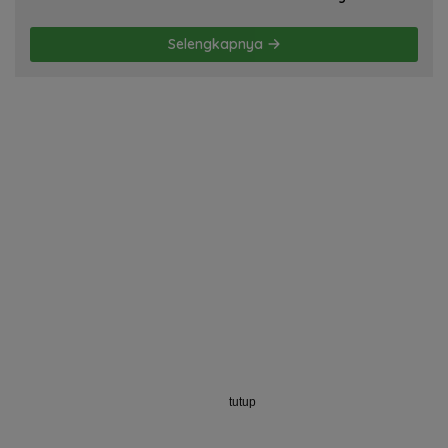
Membela Diri! Oleh; Hasan Basri Siregar,
ketua JWI DS.
Selengkapnya
tutup