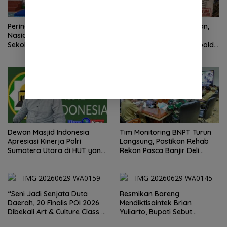
Peringatan Hari Anak
2 Minggu Tanpa Jawaban,
Nasional 2026 di Sejumlah
DPD Mosi Sumut Ancam
Sekolah Belum Sesuai
Gelar Aksi Damai Di Mapolda
Imbauan Kemendikdasmen
Soal Tambang Emas Illegal
Dairi. Desak Kapolda
Sumut Irjen Whisnu
Hermawan Bersikap Tegas .
Dewan Masjid Indonesia
Tim Monitoring BNPT Turun
Apresiasi Kinerja Polri
Langsung, Pastikan Rehab
Sumatera Utara di HUT yang
Rekon Pasca Banjir Deli
ke 80 Memberantas
Serdang Tepat Sasaran
Perjudian dan Narkoba
“Seni Jadi Senjata Duta
Resmikan Bareng
Daerah, 20 Finalis POI 2026
Mendiktisaintek Brian
Dibekali Art & Culture Class di
Yuliarto, Bupati Sebut
Lubuk Pakam”
Pendidikan Adalah Kunci