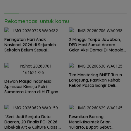
Rekomendasi untuk kamu
Peringatan Hari Anak
2 Minggu Tanpa Jawaban,
Nasional 2026 di Sejumlah
DPD Mosi Sumut Ancam
Sekolah Belum Sesuai
Gelar Aksi Damai Di Mapolda
Imbauan Kemendikdasmen
Soal Tambang Emas Illegal
Dairi. Desak Kapolda
Sumut Irjen Whisnu
Hermawan Bersikap Tegas .
Tim Monitoring BNPT Turun
Langsung, Pastikan Rehab
Dewan Masjid Indonesia
Rekon Pasca Banjir Deli
Apresiasi Kinerja Polri
Serdang Tepat Sasaran
Sumatera Utara di HUT yang
ke 80 Memberantas
Perjudian dan Narkoba
“Seni Jadi Senjata Duta
Resmikan Bareng
Daerah, 20 Finalis POI 2026
Mendiktisaintek Brian
Dibekali Art & Culture Class di
Yuliarto, Bupati Sebut