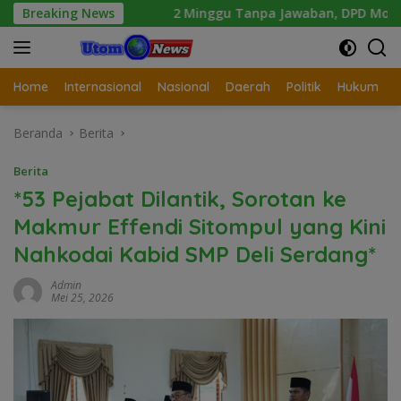
Langsung
men
Breaking News
2 Minggu Tanpa Jawaban, DPD Mosi Sumut Ancam Ge
ke
konten
Home
Internasional
Nasional
Daerah
Politik
Hukum
Beranda
Berita
Berita
*53 Pejabat Dilantik, Sorotan ke
Makmur Effendi Sitompul yang Kini
Nahkodai Kabid SMP Deli Serdang*
Admin
Mei 25, 2026