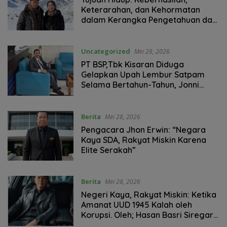
Keterarahan, dan Kehormatan
dalam Kerangka Pengetahuan dan
Pemahaman Kajian Normatif-Etika
Islam
Uncategorized
Mei 28, 2026
PT BSP,Tbk Kisaran Diduga
Gelapkan Upah Lembur Satpam
Selama Bertahun-Tahun, Jonni
Silitonga: Jangan Jadikan Buruh
Tumbal Keserakahan Korporasi!
Berita
Mei 28, 2026
Pengacara Jhon Erwin: “Negara
Kaya SDA, Rakyat Miskin Karena
Elite Serakah”
Berita
Mei 28, 2026
Negeri Kaya, Rakyat Miskin: Ketika
Amanat UUD 1945 Kalah oleh
Korupsi. Oleh; Hasan Basri Siregar,
Ketua JWI DS.