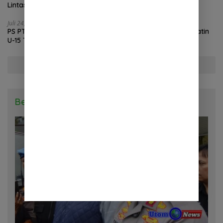
Lintas Daerah Siap Aksi Solidaritas
Juli 24, 2026
PS PTPN III Menang Telak 4-0 atas FC Perisai di Piala Soeratin
U-15 Tahun 2026
Selengkapnya
Berita