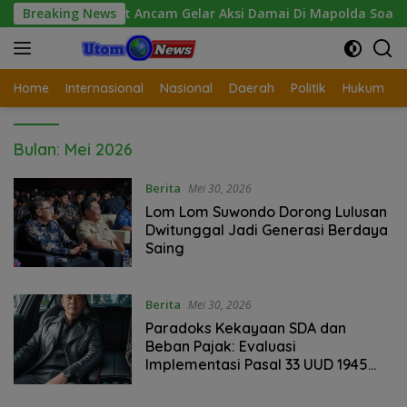
Langsung
si Sumut Ancam Gelar Aksi Damai Di Mapolda Soal Tambang Em
Breaking News
ke
konten
Home
Internasional
Nasional
Daerah
Politik
Hukum
Bulan:
Mei 2026
Berita
Mei 30, 2026
Lom Lom Suwondo Dorong Lulusan
Dwitunggal Jadi Generasi Berdaya
Saing
Berita
Mei 30, 2026
Paradoks Kekayaan SDA dan
Beban Pajak: Evaluasi
Implementasi Pasal 33 UUD 1945
Pasca 81 Tahun Kemerdekaan
Indonesia.