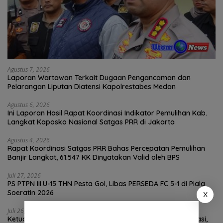
Agustus 7, 2026
Laporan Wartawan Terkait Dugaan Pengancaman dan
Pelarangan Liputan Diatensi Kapolrestabes Medan
Agustus 6, 2026
Ini Laporan Hasil Rapat Koordinasi Indikator Pemulihan Kab.
Langkat Kaposko Nasional Satgas PRR di Jakarta
Agustus 4, 2026
Rapat Koordinasi Satgas PRR Bahas Percepatan Pemulihan
Banjir Langkat, 61.547 KK Dinyatakan Valid oleh BPS
Juli 27, 2026
PS PTPN III.U-15 THN Pesta Gol, Libas PERSEDA FC 5-1 di Piala
Soeratin 2026
X
Juli 26, 2026
Ketua KC FSPMI Langkat Kunjungi Kantor Sekretariat Bekasi,