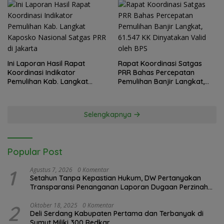
Ini Laporan Hasil Rapat
Rapat Koordinasi Satgas
Koordinasi Indikator
PRR Bahas Percepatan
Pemulihan Kab. Langkat
Pemulihan Banjir Langkat,
Kaposko Nasional Satgas
61.547 KK Dinyatakan Valid
PRR di Jakarta
oleh BPS
Selengkapnya
Popular Post
1
Agustus 7, 2026
0 Komentar
Setahun Tanpa Kepastian Hukum, DW Pertanyakan
Transparansi Penanganan Laporan Dugaan Perzinahan
di Polrestabes Medan
2
Oktober 18, 2025
0 Komentar
Deli Serdang Kabupaten Pertama dan Terbanyak di
Sumut Miliki 300 Redkar