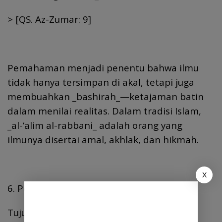
> [QS. Az-Zumar: 9]
Pemahaman menjadi penentu bahwa ilmu
tidak hanya tersimpan di akal, tetapi juga
membuahkan _bashirah_—ketajaman batin
dalam menilai realitas. Dalam tradisi Islam,
_al-‘alim al-rabbani_ adalah orang yang
ilmunya disertai amal, akhlak, dan hikmah.
X
6. Penutup
Tujuan hidup yang berhasil, terarah, dan