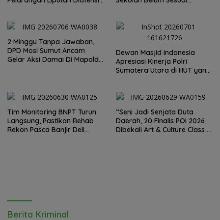
Kapolrestabes Medan
Imbauan Kemendikdasmen
2 Minggu Tanpa Jawaban,
DPD Mosi Sumut Ancam
Dewan Masjid Indonesia
Gelar Aksi Damai Di Mapolda
Apresiasi Kinerja Polri
Soal Tambang Emas Illegal
Sumatera Utara di HUT yang
Dairi. Desak Kapolda
ke 80 Memberantas
Sumut Irjen Whisnu
Perjudian dan Narkoba
Hermawan Bersikap Tegas .
Tim Monitoring BNPT Turun
“Seni Jadi Senjata Duta
Langsung, Pastikan Rehab
Daerah, 20 Finalis POI 2026
Rekon Pasca Banjir Deli
Dibekali Art & Culture Class di
Serdang Tepat Sasaran
Lubuk Pakam”
Berita Kriminal