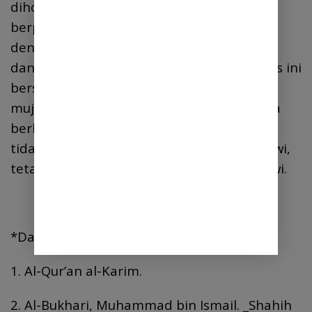
dihormati dalam Islam adalah tujuan yang
berpusat pada ridha Allah, dilaksanakan
dengan ilmu, diarahkan oleh pemahaman,
dan dimanifestasikan dalam akhlak. Proses ini
bersifat dinamis dan progresif, menuntut
mujahadah intelektual dan spiritual secara
berkelanjutan. Dengan demikian, manusia
tidak hanya mencapai kebahagiaan duniawi,
tetapi juga menjamin keselamatan ukhrawi.
*Daftar Rujukan*
1. Al-Qur’an al-Karim.
2. Al-Bukhari, Muhammad bin Ismail. _Shahih