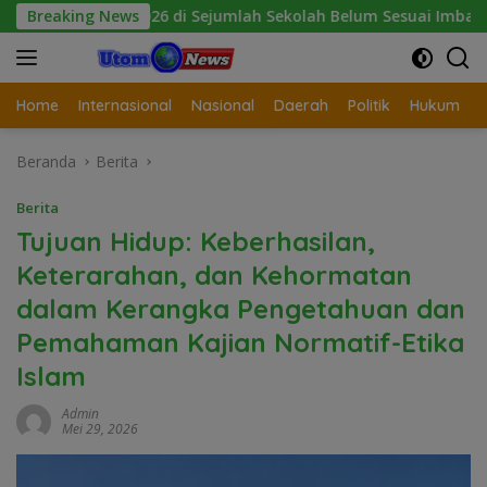
Langsung
26 di Sejumlah Sekolah Belum Sesuai Imbauan Kemendikdasmen
Breaking News
ke
konten
Home
Internasional
Nasional
Daerah
Politik
Hukum
Beranda
Berita
Berita
Tujuan Hidup: Keberhasilan,
Keterarahan, dan Kehormatan
dalam Kerangka Pengetahuan dan
Pemahaman Kajian Normatif-Etika
Islam
Admin
Mei 29, 2026