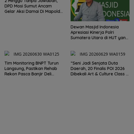
2 Minggu Tanpa Jawaban,
DPD Mosi Sumut Ancam
Gelar Aksi Damai Di Mapolda
Soal Tambang Emas Illegal
Dairi. Desak Kapolda
Dewan Masjid Indonesia
Sumut Irjen Whisnu
Apresiasi Kinerja Polri
Hermawan Bersikap Tegas .
Sumatera Utara di HUT yang
ke 80 Memberantas
Perjudian dan Narkoba
Tim Monitoring BNPT Turun
“Seni Jadi Senjata Duta
Langsung, Pastikan Rehab
Daerah, 20 Finalis POI 2026
Rekon Pasca Banjir Deli
Dibekali Art & Culture Class di
Serdang Tepat Sasaran
Lubuk Pakam”