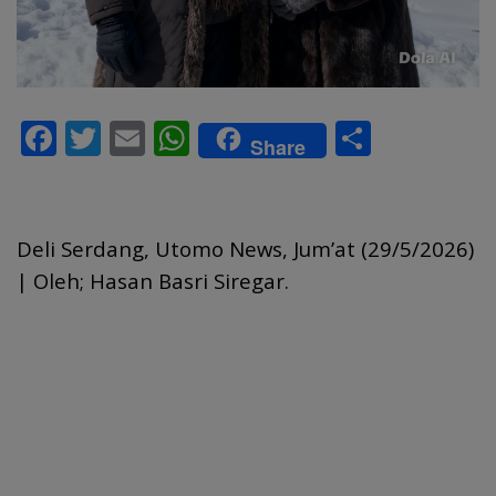
F
T
E
W
S
Share
ac
w
m
h
h
e
itt
ai
at
ar
b
er
l
s
e
Deli Serdang, Utomo News, Jum’at (29/5/2026)
o
A
| Oleh; Hasan Basri Siregar.
o
p
k
p