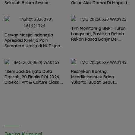
Sekolah Belum Sesuai
Gelar Aksi Damai Di Mapolda
Imbauan Kemendikdasmen
Soal Tambang Emas Illegal
Dairi. Desak Kapolda
Sumut Irjen Whisnu
Hermawan Bersikap Tegas .
Tim Monitoring BNPT Turun
Langsung, Pastikan Rehab
Dewan Masjid Indonesia
Rekon Pasca Banjir Deli
Apresiasi Kinerja Polri
Serdang Tepat Sasaran
Sumatera Utara di HUT yang
ke 80 Memberantas
Perjudian dan Narkoba
“Seni Jadi Senjata Duta
Resmikan Bareng
Daerah, 20 Finalis POI 2026
Mendiktisaintek Brian
Dibekali Art & Culture Class di
Yuliarto, Bupati Sebut
Lubuk Pakam”
Pendidikan Adalah Kunci
Daya Saing
Berita Kriminal