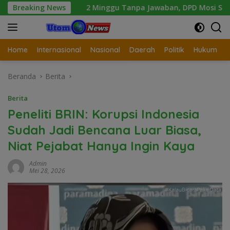
Langsung
men
Breaking News
2 Minggu Tanpa Jawaban, DPD Mosi Sumut Ancam Ge
ke
konten
Home
Internasional
Nasional
Daerah
Politik
Hukum
Beranda
Berita
Berita
Peneliti BRIN: Korupsi Indonesia
Sudah Jadi Bencana Luar Biasa,
Niat Pejabat Hanya Ingin Kaya
Admin
Mei 28, 2026