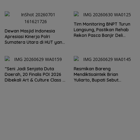
Imbauan Kemendikdasmen
Soal Tambang Emas Illegal
Dairi. Desak Kapolda
Sumut Irjen Whisnu
Hermawan Bersikap Tegas .
Tim Monitoring BNPT Turun
Langsung, Pastikan Rehab
Dewan Masjid Indonesia
Rekon Pasca Banjir Deli
Apresiasi Kinerja Polri
Serdang Tepat Sasaran
Sumatera Utara di HUT yang
ke 80 Memberantas
Perjudian dan Narkoba
“Seni Jadi Senjata Duta
Resmikan Bareng
Daerah, 20 Finalis POI 2026
Mendiktisaintek Brian
Dibekali Art & Culture Class di
Yuliarto, Bupati Sebut
Lubuk Pakam”
Pendidikan Adalah Kunci
Daya Saing