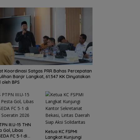
t Koordinasi Satgas PRR Bahas Percepatan
lihan Banjir Langkat, 61.547 KK Dinyatakan
d oleh BPS
TPN III.U-15 THN
a Gol, Libas
Ketua KC FSPMI
EDA FC 5-1 di
Langkat Kunjungi