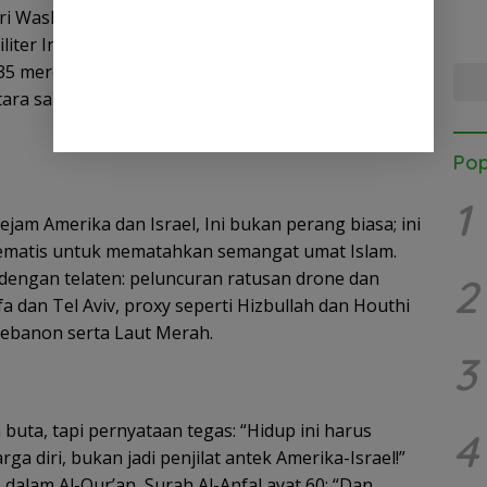
Pial
i Washington, melancarkan serangan brutal ke
militer Iran, dari Natanz hingga pangkalan rudal di
35 mereka beraksi, didukung kapal induk AS di
tara sanksi ekonomi AS mencekik rakyat Iran
Pop
1
kejam Amerika dan Israel, Ini bukan perang biasa; ini
ematis untuk mematahkan semangat umat Islam.
dengan telaten: peluncuran ratusan drone dan
2
fa dan Tel Aviv, proxy seperti Hizbullah dan Houthi
ebanon serta Laut Merah.
3
uta, tapi pernyataan tegas: “Hidup ini harus
4
ga diri, bukan jadi penjilat antek Amerika-Israel!”
h dalam Al-Qur’an, Surah Al-Anfal ayat 60: “Dan