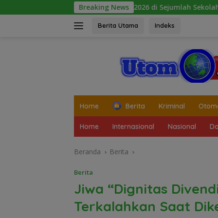
Langsung
k Nasional 2026 di Sejumlah Sekolah Belum Sesuai Imbauan Ke
Breaking News
ke
konten
Berita Utama
Indeks
tutup
Home
Berita
Kriminal
Otomo
Home
Internasional
Nasional
Da
Beranda
Berita
Berita
Jiwa “Dignitas Divendi
Terkalahkan Saat Dik