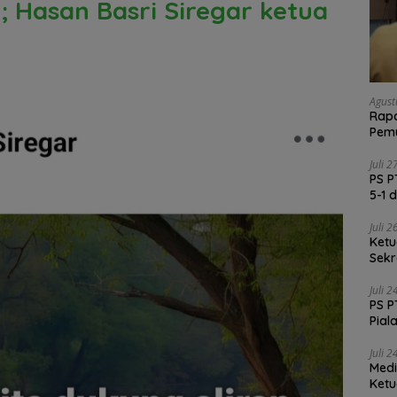
h; Hasan Basri Siregar ketua
Agust
Rapa
Pemu
Vali
Juli 
PS P
5-1 
Juli 
Ketu
Sekr
Soli
Juli 
PS P
Pial
Juli 
Medi