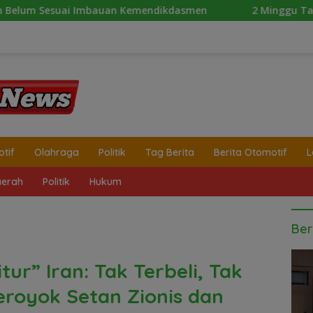
mendikdasmen
2 Minggu Tanpa Jawaban, DPD Mosi Sumu
tif
Olahraga
Politik
Tag Berita
Berita Otomotif
L
erah
Politik
Hukum
Ber
tur” Iran: Tak Terbeli, Tak
eroyok Setan Zionis dan