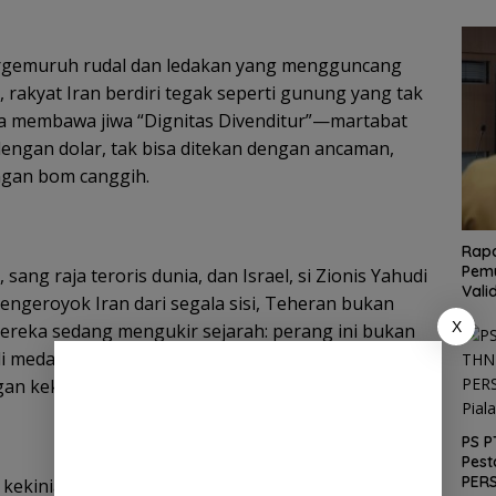
gemuruh rudal dan ledakan yang mengguncang
 rakyat Iran berdiri tegak seperti gunung yang tak
a membawa jiwa “Dignitas Divenditur”—martabat
 dengan dolar, tak bisa ditekan dengan ancaman,
ngan bom canggih.
Rapa
Pemu
 sang raja teroris dunia, dan Israel, si Zionis Yahudi
Vali
engeroyok Iran dari segala sisi, Teheran bukan
X
ereka sedang mengukir sejarah: perang ini bukan
i medan tempur atau lomba senjata hipersonik,
an kekuatan moral yang abadi.
PS P
Pest
PERS
kekinian yang mencekam. Israel, dengan