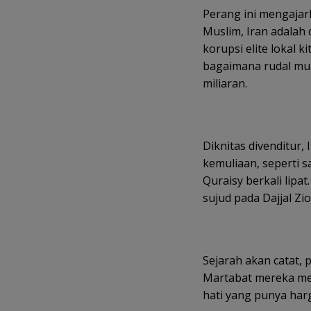
Perang ini mengajark
Muslim, Iran adalah 
korupsi elite lokal 
bagaimana rudal mur
miliaran.
Diknitas divenditur, 
kemuliaan, seperti 
Quraisy berkali lipat
sujud pada Dajjal Zio
Sejarah akan catat, 
Martabat mereka men
hati yang punya harga