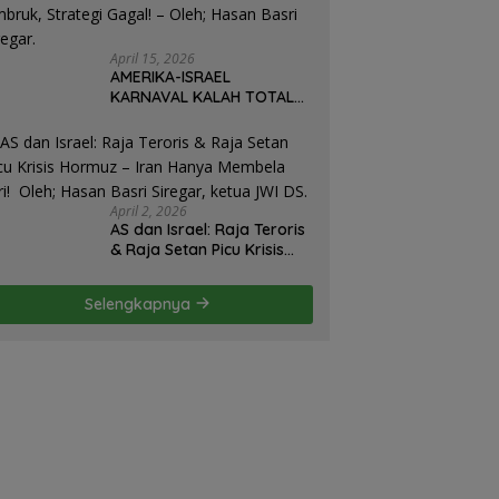
Utomo News, Rubrik: Opini
& Kajian Sosial.
April 15, 2026
AMERIKA-ISRAEL
KARNAVAL KALAH TOTAL
DI IRAN: Militer Hancur,
Diplomasi Ambruk,
Strategi Gagal! – Oleh;
Hasan Basri Siregar.
April 2, 2026
AS dan Israel: Raja Teroris
& Raja Setan Picu Krisis
Hormuz – Iran Hanya
Membela Diri! Oleh; Hasan
Selengkapnya
Basri Siregar, ketua JWI
DS.