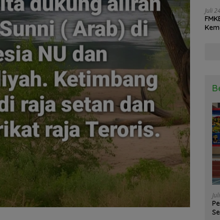
Juli 
FMKB
Keme
Real
B
Jul
Pe
Se