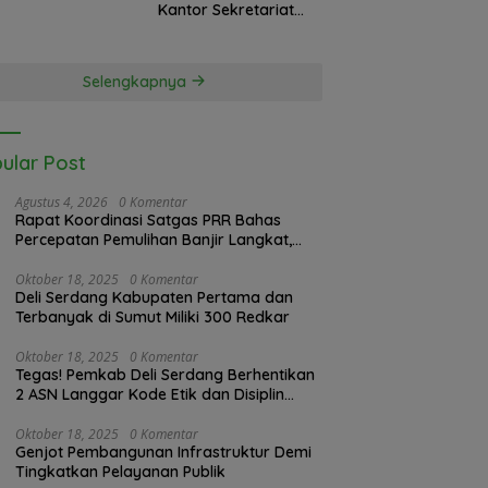
a Soeratin 2026
Kantor Sekretariat
Bekasi, Lintas Daerah
Siap Aksi Solidaritas
Selengkapnya
ular Post
Agustus 4, 2026
0 Komentar
Rapat Koordinasi Satgas PRR Bahas
Percepatan Pemulihan Banjir Langkat,
61.547 KK Dinyatakan Valid oleh BPS
Oktober 18, 2025
0 Komentar
Deli Serdang Kabupaten Pertama dan
Terbanyak di Sumut Miliki 300 Redkar
Oktober 18, 2025
0 Komentar
Tegas! Pemkab Deli Serdang Berhentikan
2 ASN Langgar Kode Etik dan Disiplin
Kerja
Oktober 18, 2025
0 Komentar
Genjot Pembangunan Infrastruktur Demi
Tingkatkan Pelayanan Publik