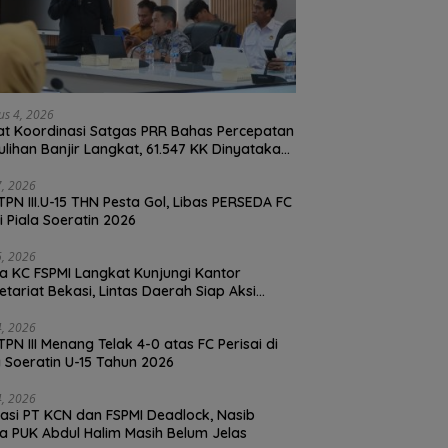
us 4, 2026
t Koordinasi Satgas PRR Bahas Percepatan
lihan Banjir Langkat, 61.547 KK Dinyatakan
d oleh BPS
27, 2026
TPN III.U-15 THN Pesta Gol, Libas PERSEDA FC
di Piala Soeratin 2026
26, 2026
a KC FSPMI Langkat Kunjungi Kantor
etariat Bekasi, Lintas Daerah Siap Aksi
daritas
24, 2026
TPN III Menang Telak 4-0 atas FC Perisai di
a Soeratin U-15 Tahun 2026
24, 2026
asi PT KCN dan FSPMI Deadlock, Nasib
Ketua PUK Abdul Halim Masih Belum Jelas