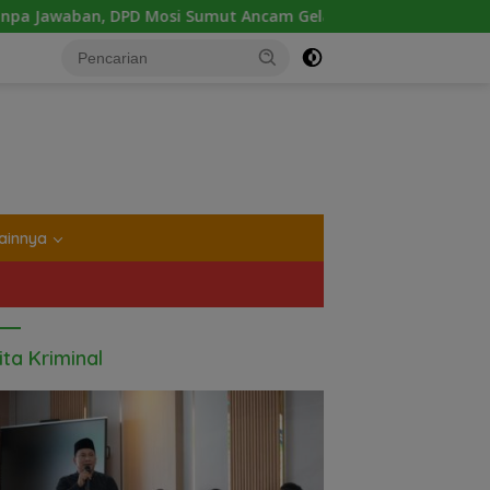
t Ancam Gelar Aksi Damai Di Mapolda Soal Tambang Emas Ille
tutup
ainnya
ita Kriminal