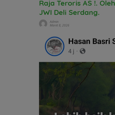
Raja Teroris AS !. Ole
JWI Deli Serdang.
Admin
Maret 8, 2026