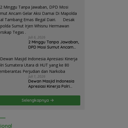
emendikdasmen
Juli 6, 2026
2 Minggu Tanpa Jawaban,
DPD Mosi Sumut Ancam
Gelar Aksi Damai Di
Mapolda Soal Tambang
Emas Illegal Dairi.
Desak Kapolda Sumut
Irjen Whisnu Hermawan
Juli 1, 2026
Bersikap Tegas .
Dewan Masjid Indonesia
Apresiasi Kinerja Polri
Sumatera Utara di HUT
yang ke 80 Memberantas
Selengkapnya
Perjudian dan Narkoba
ional