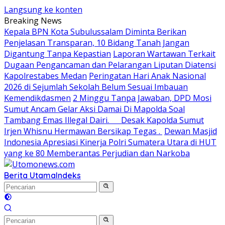
Langsung ke konten
Breaking News
Kepala BPN Kota Subulussalam Diminta Berikan
Penjelasan Transparan, 10 Bidang Tanah Jangan
Digantung Tanpa Kepastian
Laporan Wartawan Terkait
Dugaan Pengancaman dan Pelarangan Liputan Diatensi
Kapolrestabes Medan
Peringatan Hari Anak Nasional
2026 di Sejumlah Sekolah Belum Sesuai Imbauan
Kemendikdasmen
2 Minggu Tanpa Jawaban, DPD Mosi
Sumut Ancam Gelar Aksi Damai Di Mapolda Soal
Tambang Emas Illegal Dairi. Desak Kapolda Sumut
Irjen Whisnu Hermawan Bersikap Tegas .
Dewan Masjid
Indonesia Apresiasi Kinerja Polri Sumatera Utara di HUT
yang ke 80 Memberantas Perjudian dan Narkoba
Berita Utama
Indeks