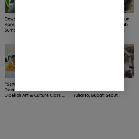
Dewan Masjid Indonesia
Tim Monitoring BNPT Turun
Apresiasi Kinerja Polri
Langsung, Pastikan Rehab
Sumatera Utara di HUT yang
Rekon Pasca Banjir Deli
ke 80 Memberantas
Serdang Tepat Sasaran
Perjudian dan Narkoba
“Seni Jadi Senjata Duta
Resmikan Bareng
Daerah, 20 Finalis POI 2026
Mendiktisaintek Brian
Dibekali Art & Culture Class di
Yuliarto, Bupati Sebut
Lubuk Pakam”
Pendidikan Adalah Kunci
Daya Saing