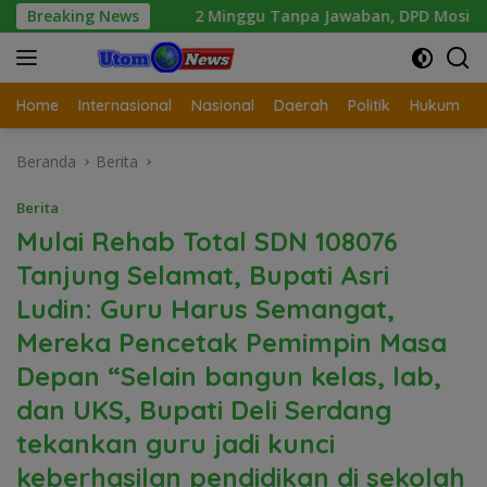
Langsung
Breaking News
2 Minggu Tanpa Jawaban, DPD Mosi Sumut Ancam Gelar Aks
ke
konten
Home
Internasional
Nasional
Daerah
Politik
Hukum
Beranda
Berita
Berita
Mulai Rehab Total SDN 108076
Tanjung Selamat, Bupati Asri
Ludin: Guru Harus Semangat,
Mereka Pencetak Pemimpin Masa
Depan “Selain bangun kelas, lab,
dan UKS, Bupati Deli Serdang
tekankan guru jadi kunci
keberhasilan pendidikan di sekolah