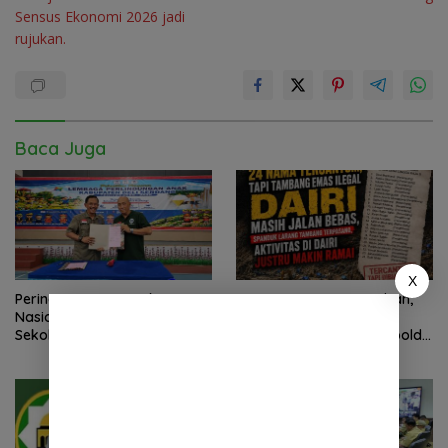
Sensus Ekonomi 2026 jadi
rujukan.
Baca Juga
X
Peringatan Hari Anak
2 Minggu Tanpa Jawaban,
Nasional 2026 di Sejumlah
DPD Mosi Sumut Ancam
Sekolah Belum Sesuai
Gelar Aksi Damai Di Mapolda
Imbauan Kemendikdasmen
Soal Tambang Emas Illegal
Dairi. Desak Kapolda
Sumut Irjen Whisnu
Hermawan Bersikap Tegas .