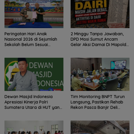
Peringatan Hari Anak
2 Minggu Tanpa Jawaban,
Nasional 2026 di Sejumlah
DPD Mosi Sumut Ancam
Sekolah Belum Sesuai
Gelar Aksi Damai Di Mapolda
Imbauan Kemendikdasmen
Soal Tambang Emas Illegal
Dairi. Desak Kapolda
Sumut Irjen Whisnu
Hermawan Bersikap Tegas .
Dewan Masjid Indonesia
Tim Monitoring BNPT Turun
Apresiasi Kinerja Polri
Langsung, Pastikan Rehab
Sumatera Utara di HUT yang
Rekon Pasca Banjir Deli
ke 80 Memberantas
Serdang Tepat Sasaran
Perjudian dan Narkoba