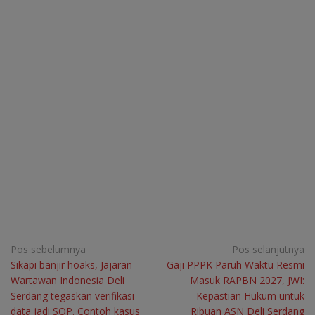
Navigasi
Pos sebelumnya
Pos selanjutnya
Sikapi banjir hoaks, Jajaran
Gaji PPPK Paruh Waktu Resmi
pos
Wartawan Indonesia Deli
Masuk RAPBN 2027, JWI:
Serdang tegaskan verifikasi
Kepastian Hukum untuk
data jadi SOP. Contoh kasus
Ribuan ASN Deli Serdang