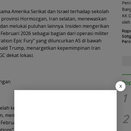
ama Amerika Serikat dan Israel terhadap sekolah
b, provinsi Hormozgan, Iran selatan, menewaskan
 dan melukai puluhan lainnya. Insiden mengerikan
Rapa
r Februari 2026 sebagai bagian dari operasi militer
Sat
ation Epic Fury” yang diluncurkan AS di bawah
Perc
Banj
nald Trump, menargetkan kepemimpinan Iran
KK D
GC dekat lokasi.
oleh
angan
Pop
X
1
lah kegagalan negosiasi nuklir dan represi Iran
2
, memicu AS dan Israel melancarkan serangan
7 Februari 2026. Presiden Trump mengonfirmasi
ions” melalui video di Truth Social, dengan target