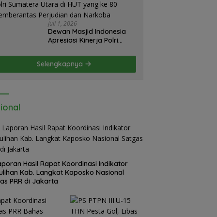
Emas Illegal Dairi.
Desak Kapolda Sumut
Irjen Whisnu Hermawan
Juli 1, 2026
Bersikap Tegas .
Dewan Masjid Indonesia
Apresiasi Kinerja Polri
Sumatera Utara di HUT
yang ke 80 Memberantas
Selengkapnya
Perjudian dan Narkoba
ional
Laporan Hasil Rapat Koordinasi Indikator
lihan Kab. Langkat Kaposko Nasional
as PRR di Jakarta