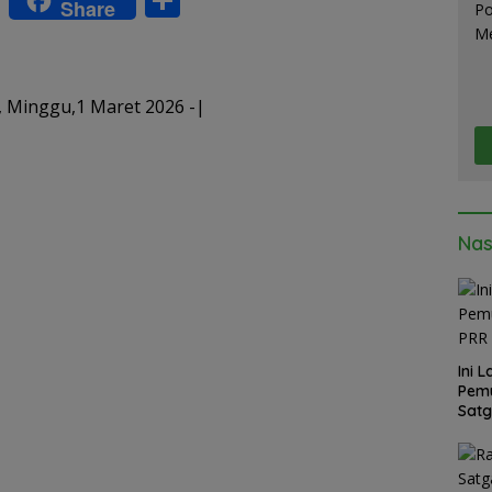
Share
h
h
at
ar
s
e
 Minggu,1 Maret 2026 -|
A
p
p
Nas
Ini 
Pemu
Satg