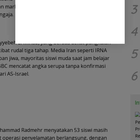
3
dan markas IRGC, meski Iran menuduh adanya
ngaja.
4
yyebeh di Minab, yang berada dekat pangkalan
5
kibat rudal tiga tahap. Media Iran seperti IRNA
n jiwa, mayoritas siswi muda saat jam belajar
 BBC mencatat angka serupa tanpa konfirmasi
6
i AS-Israel.
I
hammad Radmehr menyatakan 53 siswi masih
t operasi penyelamatan berlangsung, dengan