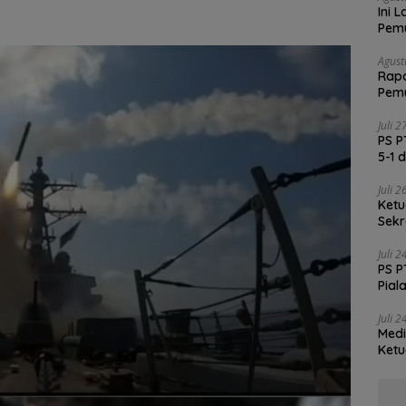
Ini 
Pemu
Satg
Agust
Rapa
Pemu
Vali
Juli 
PS P
5-1 
Juli 
Ketu
Sekr
Soli
Juli 
PS P
Pial
Juli 
Medi