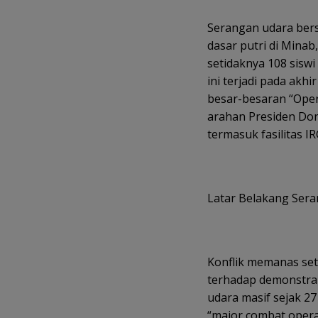
Serangan udara bers
dasar putri di Mina
setidaknya 108 siswi
ini terjadi pada akhi
besar-besaran “Oper
arahan Presiden Do
termasuk fasilitas IR
Latar Belakang Ser
Konflik memanas sete
terhadap demonstran
udara masif sejak 2
“major combat operat