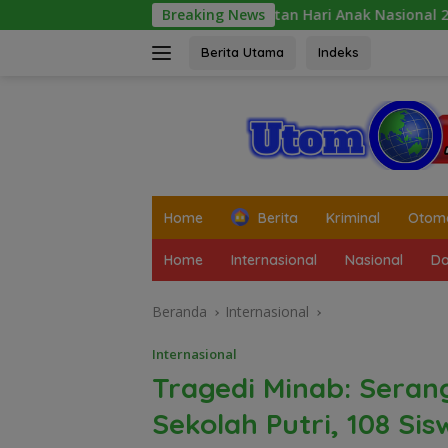
Langsung
Peringatan Hari Anak Nasional 2026 di Sejumlah Sekolah 
Breaking News
ke
konten
Berita Utama
Indeks
tutup
Home
Berita
Kriminal
Otomo
Home
Internasional
Nasional
Da
Beranda
Internasional
Internasional
Tragedi Minab: Seran
Sekolah Putri, 108 Si