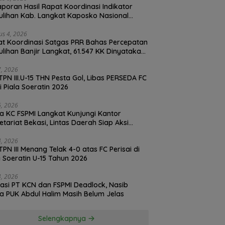
Laporan Hasil Rapat Koordinasi Indikator
lihan Kab. Langkat Kaposko Nasional
as PRR di Jakarta
us 4, 2026
t Koordinasi Satgas PRR Bahas Percepatan
lihan Banjir Langkat, 61.547 KK Dinyatakan
d oleh BPS
27, 2026
TPN III.U-15 THN Pesta Gol, Libas PERSEDA FC
di Piala Soeratin 2026
26, 2026
a KC FSPMI Langkat Kunjungi Kantor
etariat Bekasi, Lintas Daerah Siap Aksi
daritas
24, 2026
TPN III Menang Telak 4-0 atas FC Perisai di
a Soeratin U-15 Tahun 2026
24, 2026
asi PT KCN dan FSPMI Deadlock, Nasib
Ketua PUK Abdul Halim Masih Belum Jelas
Selengkapnya