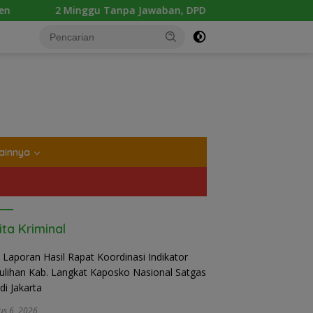
Jawaban, DPD Mosi Sumut Ancam Gelar Aksi Damai Di Mapolda 
tutup
ainnya
ita Kriminal
us 6, 2026