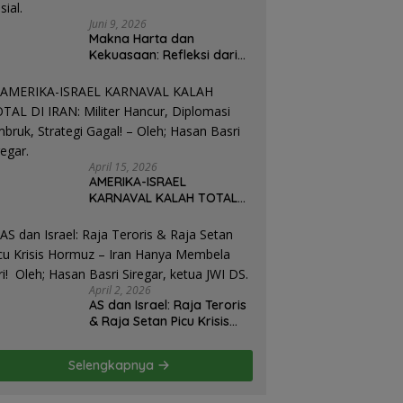
Juni 9, 2026
Makna Harta dan
Kekuasaan: Refleksi dari
Perjalanan Hidup José
Mujica Mantan Presiden
Uruguay Oleh: Hasan
Basri Siregar, Redaktur
Utomo News, Rubrik: Opini
& Kajian Sosial.
April 15, 2026
AMERIKA-ISRAEL
KARNAVAL KALAH TOTAL
DI IRAN: Militer Hancur,
Diplomasi Ambruk,
Strategi Gagal! – Oleh;
Hasan Basri Siregar.
April 2, 2026
AS dan Israel: Raja Teroris
& Raja Setan Picu Krisis
Hormuz – Iran Hanya
Membela Diri! Oleh; Hasan
Selengkapnya
Basri Siregar, ketua JWI
DS.