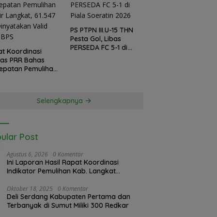
PS PTPN III.U-15 THN
Pesta Gol, Libas
PERSEDA FC 5-1 di
t Koordinasi
Piala Soeratin 2026
gas PRR Bahas
epatan Pemulihan
ir Langkat, 61.547
inyatakan Valid
 BPS
Selengkapnya
ular Post
Agustus 6, 2026
0 Komentar
Ini Laporan Hasil Rapat Koordinasi
Indikator Pemulihan Kab. Langkat
Kaposko Nasional Satgas PRR di Jakarta
Oktober 18, 2025
0 Komentar
Deli Serdang Kabupaten Pertama dan
Terbanyak di Sumut Miliki 300 Redkar