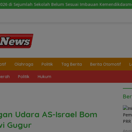
Belum Sesuai Imbauan Kemendikdasmen
2 Minggu Tanpa 
tif
Olahraga
Politik
Tag Berita
Berita Otomotif
L
erah
Politik
Hukum
Ber
gan Udara AS-Israel Bom
swi Gugur
Agust