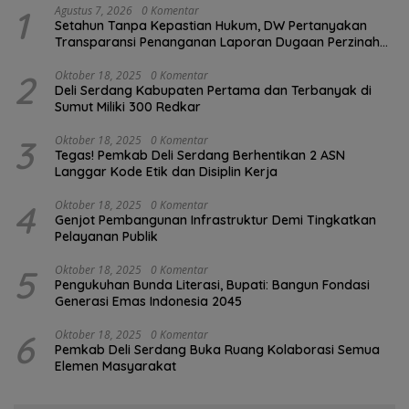
1
Agustus 7, 2026
0 Komentar
Setahun Tanpa Kepastian Hukum, DW Pertanyakan
Transparansi Penanganan Laporan Dugaan Perzinahan
di Polrestabes Medan
2
Oktober 18, 2025
0 Komentar
Deli Serdang Kabupaten Pertama dan Terbanyak di
Sumut Miliki 300 Redkar
3
Oktober 18, 2025
0 Komentar
Tegas! Pemkab Deli Serdang Berhentikan 2 ASN
Langgar Kode Etik dan Disiplin Kerja
4
Oktober 18, 2025
0 Komentar
Genjot Pembangunan Infrastruktur Demi Tingkatkan
Pelayanan Publik
5
Oktober 18, 2025
0 Komentar
Pengukuhan Bunda Literasi, Bupati: Bangun Fondasi
Generasi Emas Indonesia 2045
6
Oktober 18, 2025
0 Komentar
Pemkab Deli Serdang Buka Ruang Kolaborasi Semua
Elemen Masyarakat