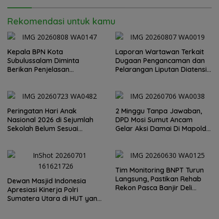
Rekomendasi untuk kamu
Kepala BPN Kota
Laporan Wartawan Terkait
Subulussalam Diminta
Dugaan Pengancaman dan
Berikan Penjelasan
Pelarangan Liputan Diatensi
Transparan, 10 Bidang Tanah
Kapolrestabes Medan
Jangan Digantung Tanpa
Kepastian
Peringatan Hari Anak
2 Minggu Tanpa Jawaban,
Nasional 2026 di Sejumlah
DPD Mosi Sumut Ancam
Sekolah Belum Sesuai
Gelar Aksi Damai Di Mapolda
Imbauan Kemendikdasmen
Soal Tambang Emas Illegal
Dairi. Desak Kapolda
Sumut Irjen Whisnu
Hermawan Bersikap Tegas .
Tim Monitoring BNPT Turun
Langsung, Pastikan Rehab
Dewan Masjid Indonesia
Rekon Pasca Banjir Deli
Apresiasi Kinerja Polri
Serdang Tepat Sasaran
Sumatera Utara di HUT yang
ke 80 Memberantas
Perjudian dan Narkoba