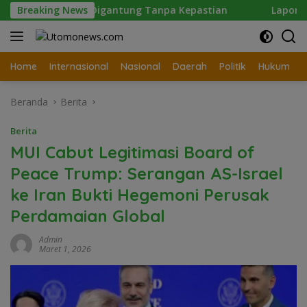
Langsung
ngan Digantung Tanpa Kepastian
Breaking News
Laporan Wartawan Ter
ke
konten
Home
Internasional
Nasional
Daerah
Politik
Hukum
Beranda
Berita
Berita
MUI Cabut Legitimasi Board of
Peace Trump: Serangan AS-Israel
ke Iran Bukti Hegemoni Perusak
Perdamaian Global
Admin
Maret 1, 2026