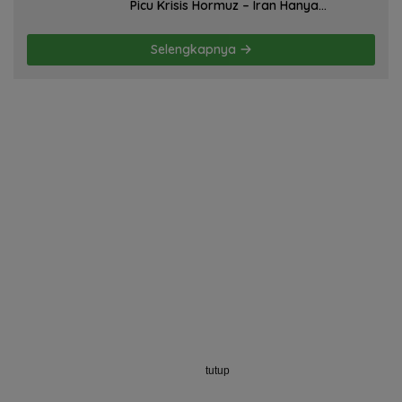
Picu Krisis Hormuz – Iran Hanya
Membela Diri! Oleh; Hasan Basri Siregar,
ketua JWI DS.
Selengkapnya
tutup