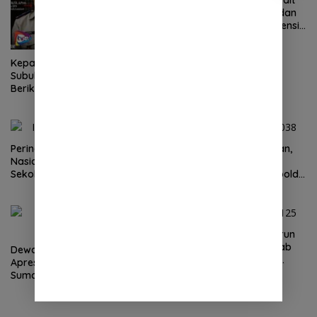
Laporan Wartawan Terkait
Dugaan Pengancaman dan
Pelarangan Liputan Diatensi
Kapolrestabes Medan
Kepala BPN Kota
Subulussalam Diminta
Berikan Penjelasan
Transparan, 10 Bidang Tanah
Jangan Digantung Tanpa
Kepastian
Peringatan Hari Anak
2 Minggu Tanpa Jawaban,
Nasional 2026 di Sejumlah
DPD Mosi Sumut Ancam
Sekolah Belum Sesuai
Gelar Aksi Damai Di Mapolda
Imbauan Kemendikdasmen
Soal Tambang Emas Illegal
Dairi. Desak Kapolda
Sumut Irjen Whisnu
Hermawan Bersikap Tegas .
Tim Monitoring BNPT Turun
Langsung, Pastikan Rehab
Dewan Masjid Indonesia
Rekon Pasca Banjir Deli
Apresiasi Kinerja Polri
Serdang Tepat Sasaran
Sumatera Utara di HUT yang
ke 80 Memberantas
Perjudian dan Narkoba