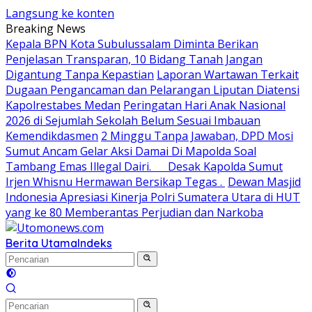
Langsung ke konten
Breaking News
Kepala BPN Kota Subulussalam Diminta Berikan
Penjelasan Transparan, 10 Bidang Tanah Jangan
Digantung Tanpa Kepastian
Laporan Wartawan Terkait
Dugaan Pengancaman dan Pelarangan Liputan Diatensi
Kapolrestabes Medan
Peringatan Hari Anak Nasional
2026 di Sejumlah Sekolah Belum Sesuai Imbauan
Kemendikdasmen
2 Minggu Tanpa Jawaban, DPD Mosi
Sumut Ancam Gelar Aksi Damai Di Mapolda Soal
Tambang Emas Illegal Dairi. Desak Kapolda Sumut
Irjen Whisnu Hermawan Bersikap Tegas .
Dewan Masjid
Indonesia Apresiasi Kinerja Polri Sumatera Utara di HUT
yang ke 80 Memberantas Perjudian dan Narkoba
Berita Utama
Indeks