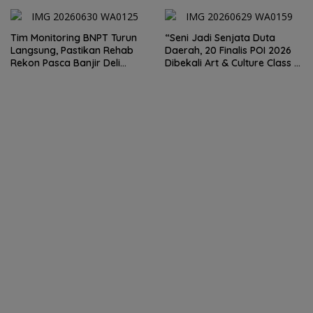
Sumut Irjen Whisnu
Perjudian dan Narkoba
Hermawan Bersikap Tegas .
Tim Monitoring BNPT Turun
“Seni Jadi Senjata Duta
Langsung, Pastikan Rehab
Daerah, 20 Finalis POI 2026
Rekon Pasca Banjir Deli
Dibekali Art & Culture Class di
Serdang Tepat Sasaran
Lubuk Pakam”