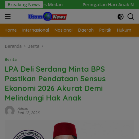
Langsung
restabes Medan
Breaking News
Peringatan Hari Anak Nasional 2026 d
ke
konten
Home
Internasional
Nasional
Daerah
Politik
Hukum
Beranda
Berita
Berita
LPA Deli Serdang Minta BPS
Pastikan Pendataan Sensus
Ekonomi 2026 Akurat Demi
Melindungi Hak Anak
Admin
Juni 12, 2026