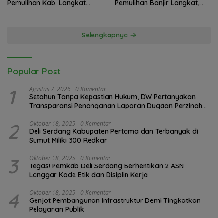
Pemulihan Kab. Langkat
Pemulihan Banjir Langkat,
Kaposko Nasional Satgas
61.547 KK Dinyatakan Valid
PRR di Jakarta
oleh BPS
Selengkapnya
Popular Post
1
Agustus 7, 2026
0 Komentar
Setahun Tanpa Kepastian Hukum, DW Pertanyakan
Transparansi Penanganan Laporan Dugaan Perzinahan
di Polrestabes Medan
2
Oktober 18, 2025
0 Komentar
Deli Serdang Kabupaten Pertama dan Terbanyak di
Sumut Miliki 300 Redkar
3
Oktober 18, 2025
0 Komentar
Tegas! Pemkab Deli Serdang Berhentikan 2 ASN
Langgar Kode Etik dan Disiplin Kerja
4
Oktober 18, 2025
0 Komentar
Genjot Pembangunan Infrastruktur Demi Tingkatkan
Pelayanan Publik