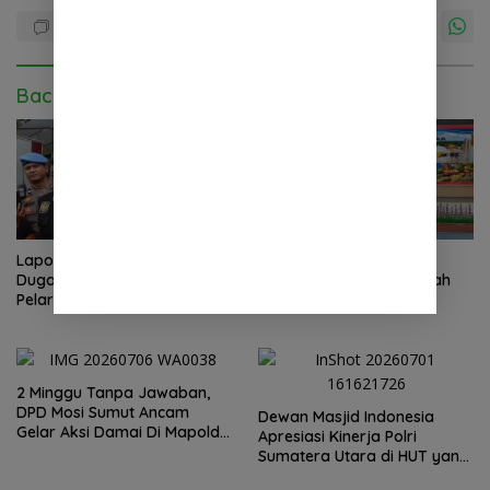
Baca Juga
Laporan Wartawan Terkait
Peringatan Hari Anak
Dugaan Pengancaman dan
Nasional 2026 di Sejumlah
Pelarangan Liputan Diatensi
Sekolah Belum Sesuai
Kapolrestabes Medan
Imbauan Kemendikdasmen
2 Minggu Tanpa Jawaban,
DPD Mosi Sumut Ancam
Dewan Masjid Indonesia
Gelar Aksi Damai Di Mapolda
Apresiasi Kinerja Polri
Soal Tambang Emas Illegal
Sumatera Utara di HUT yang
Dairi. Desak Kapolda
ke 80 Memberantas