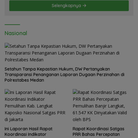
Dairi. Desak Kapolda Sumut Irjen
Selengkapnya
Whisnu Hermawan Bersikap Tegas .
Nasional
Setahun Tanpa Kepastian Hukum, DW Pertanyakan
Transparansi Penanganan Laporan Dugaan Perzinahan di
Polrestabes Medan
Ini Laporan Hasil Rapat
Rapat Koordinasi Satgas
Koordinasi Indikator
PRR Bahas Percepatan