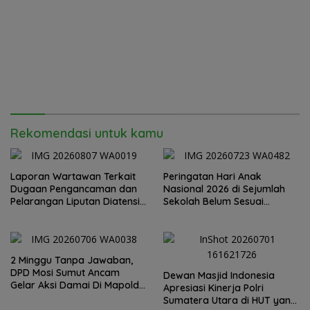
Rekomendasi untuk kamu
Laporan Wartawan Terkait
Peringatan Hari Anak
Dugaan Pengancaman dan
Nasional 2026 di Sejumlah
Pelarangan Liputan Diatensi
Sekolah Belum Sesuai
Kapolrestabes Medan
Imbauan Kemendikdasmen
2 Minggu Tanpa Jawaban,
DPD Mosi Sumut Ancam
Dewan Masjid Indonesia
Gelar Aksi Damai Di Mapolda
Apresiasi Kinerja Polri
Soal Tambang Emas Illegal
Sumatera Utara di HUT yang
Dairi. Desak Kapolda