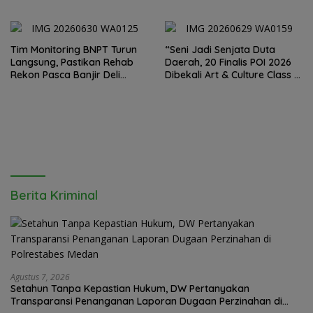
ke 80 Memberantas
Sumut Irjen Whisnu
Perjudian dan Narkoba
Hermawan Bersikap Tegas .
Tim Monitoring BNPT Turun
“Seni Jadi Senjata Duta
Langsung, Pastikan Rehab
Daerah, 20 Finalis POI 2026
Rekon Pasca Banjir Deli
Dibekali Art & Culture Class di
Serdang Tepat Sasaran
Lubuk Pakam”
Berita Kriminal
Agustus 7, 2026
Setahun Tanpa Kepastian Hukum, DW Pertanyakan
Transparansi Penanganan Laporan Dugaan Perzinahan di