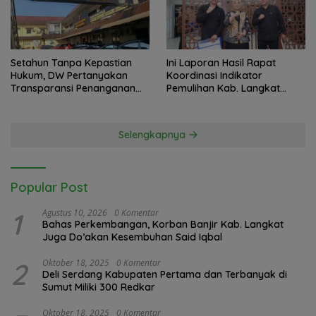
Setahun Tanpa Kepastian
Ini Laporan Hasil Rapat
Hukum, DW Pertanyakan
Koordinasi Indikator
Transparansi Penanganan
Pemulihan Kab. Langkat
Laporan Dugaan Perzinahan
Kaposko Nasional Satgas
di Polrestabes Medan
PRR di Jakarta
Selengkapnya
Popular Post
1
Agustus 10, 2026
0 Komentar
Bahas Perkembangan, Korban Banjir Kab. Langkat
Juga Do’akan Kesembuhan Said Iqbal
2
Oktober 18, 2025
0 Komentar
Deli Serdang Kabupaten Pertama dan Terbanyak di
Sumut Miliki 300 Redkar
Oktober 18, 2025
0 Komentar