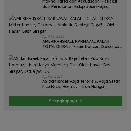
Makna Harta dan Kekuasaan: Refleksi
dari Perjalanan Hidup José Mujica
Mantan Presiden Uruguay Oleh: Hasan
Basri Siregar, Redaktur Utomo News,
Rubrik: Opini & Kajian Sosial.
April 15, 2026
AMERIKA-ISRAEL KARNAVAL KALAH
TOTAL DI IRAN: Militer Hancur, Diplomasi
Ambruk, Strategi Gagal! – Oleh; Hasan
Basri Siregar.
April 2, 2026
AS dan Israel: Raja Teroris & Raja Setan
Picu Krisis Hormuz – Iran Hanya
Membela Diri! Oleh; Hasan Basri Siregar,
ketua JWI DS.
Selengkapnya