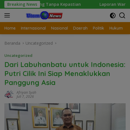
Langsung
tung Tanpa Kepastian
Breaking News
Laporan Wartawan Terkait Dugaa
ke
konten
Home
Internasional
Nasional
Daerah
Politik
Hukum
Beranda
Uncategorized
Uncategorized
Dari Labuhanbatu untuk Indonesia:
Putri Cilik Ini Siap Menaklukkan
Panggung Asia
Afriyan Syah
Juli 7, 2026