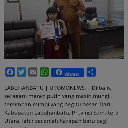
F
T
E
W
S
Share
ac
w
m
h
h
LABUHANBATU | UTOMONEWS, – Di balik
e
itt
ai
at
ar
seragam merah putih yang masih mungil,
b
er
l
s
e
tersimpan mimpi yang begitu besar. Dari
o
A
Kabupaten Labuhanbatu, Provinsi Sumatera
o
p
Utara, lahir secercah harapan baru bagi
k
p