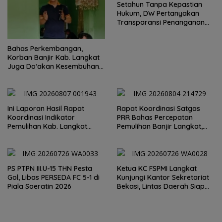
Setahun Tanpa Kepastian
Hukum, DW Pertanyakan
Transparansi Penanganan
Laporan Dugaan Perzinahan
di Polrestabes Medan
Bahas Perkembangan,
Korban Banjir Kab. Langkat
Juga Do’akan Kesembuhan
Said Iqbal
Ini Laporan Hasil Rapat
Rapat Koordinasi Satgas
Koordinasi Indikator
PRR Bahas Percepatan
Pemulihan Kab. Langkat
Pemulihan Banjir Langkat,
Kaposko Nasional Satgas
61.547 KK Dinyatakan Valid
PRR di Jakarta
oleh BPS
PS PTPN III.U-15 THN Pesta
Ketua KC FSPMI Langkat
Gol, Libas PERSEDA FC 5-1 di
Kunjungi Kantor Sekretariat
Piala Soeratin 2026
Bekasi, Lintas Daerah Siap
Aksi Solidaritas