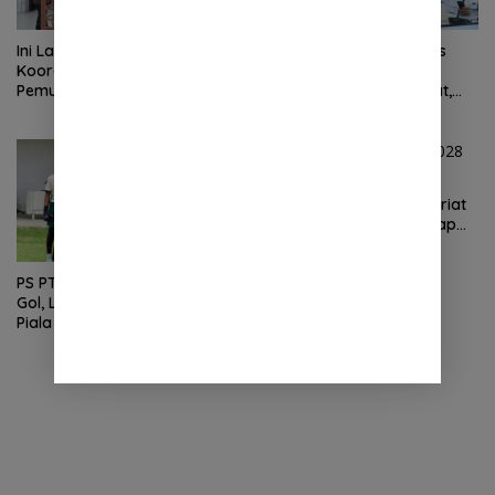
Ini Laporan Hasil Rapat
Rapat Koordinasi Satgas
Koordinasi Indikator
PRR Bahas Percepatan
Pemulihan Kab. Langkat
Pemulihan Banjir Langkat,
Kaposko Nasional Satgas
61.547 KK Dinyatakan Valid
PRR di Jakarta
oleh BPS
Ketua KC FSPMI Langkat
Kunjungi Kantor Sekretariat
Bekasi, Lintas Daerah Siap
Aksi Solidaritas
PS PTPN III.U-15 THN Pesta
Gol, Libas PERSEDA FC 5-1 di
Piala Soeratin 2026