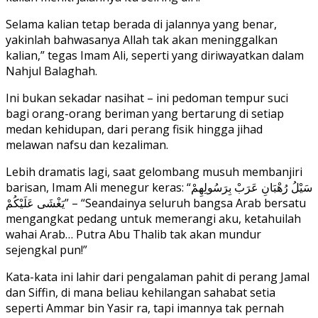
Selama kalian tetap berada di jalannya yang benar,
yakinlah bahwasanya Allah tak akan meninggalkan
kalian,” tegas Imam Ali, seperti yang diriwayatkan dalam
Nahjul Balaghah.
Ini bukan sekadar nasihat – ini pedoman tempur suci
bagi orang-orang beriman yang bertarung di setiap
medan kehidupan, dari perang fisik hingga jihad
melawan nafsu dan kezaliman.
Lebih dramatis lagi, saat gelombang musuh membanjiri
barisan, Imam Ali menegur keras: “سَيْلُ رُهْبَانِ عَرَبْ بِرَسُولِهِمْ
يَغْشَى عَلَيْكُمْ” – “Seandainya seluruh bangsa Arab bersatu
mengangkat pedang untuk memerangi aku, ketahuilah
wahai Arab… Putra Abu Thalib tak akan mundur
sejengkal pun!”
Kata-kata ini lahir dari pengalaman pahit di perang Jamal
dan Siffin, di mana beliau kehilangan sahabat setia
seperti Ammar bin Yasir ra, tapi imannya tak pernah