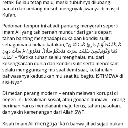
retak. Beliau tetap maju, meski tubuhnya dilubangi
panah dan pedang musuh mengoyak jiwanya di masjid
Kufah.
Pedoman tempur ini abadi: pantang menyerah seperti
Imam Ali yang tak pernah mundur dari garis depan;
tahan banting menghadapi duka dan kondisi sulit,
sebagaimana beliau katakan, “كَتِيكَةُ تُحَالُوْ مُ دَارِيْ كَسَنَانْغَانِ
دُنْيَا وَكُوْنْدِيْسِيْ سُلِيْتَ سَرْتَ مَنْجَكَمْ سَلَالُ مَنْغُرُوْنْ مُْ سَآْتَ دَمِيْ
سَآْتَ” – “Ketika tuhan selalu menghalau mu dari
kesengsaraan dunia dan kondisi sulit serta mencekam
selalu mengguncang mu saat demi saat, ketahuilah
bahwasanya kedudukan mu saat itu begitu ISTIMEWA di
sisi-Nya.”
Di medan perang modern – entah melawan korupsi di
negeri ini, kezaliman sosial, atau godaan duniawi – orang
beriman harus meneladani: maju terus, tahan pasukan,
dan yakin kemenangan dari Allah SWT.
mengajarkan
Kisah Imam Ali
bahwa jihad sejati bukan