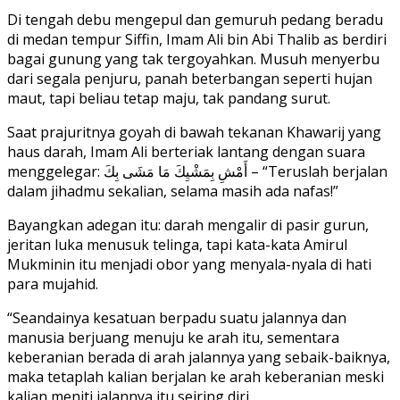
Di tengah debu mengepul dan gemuruh pedang beradu
di medan tempur Siffin, Imam Ali bin Abi Thalib as berdiri
bagai gunung yang tak tergoyahkan. Musuh menyerbu
dari segala penjuru, panah beterbangan seperti hujan
maut, tapi beliau tetap maju, tak pandang surut.
Saat prajuritnya goyah di bawah tekanan Khawarij yang
haus darah, Imam Ali berteriak lantang dengan suara
menggelegar: أَمْشِ بِمَشْيِكَ مَا مَشَى بِكَ – “Teruslah berjalan
dalam jihadmu sekalian, selama masih ada nafas!”
Bayangkan adegan itu: darah mengalir di pasir gurun,
jeritan luka menusuk telinga, tapi kata-kata Amirul
Mukminin itu menjadi obor yang menyala-nyala di hati
para mujahid.
“Seandainya kesatuan berpadu suatu jalannya dan
manusia berjuang menuju ke arah itu, sementara
keberanian berada di arah jalannya yang sebaik-baiknya,
maka tetaplah kalian berjalan ke arah keberanian meski
kalian meniti jalannya itu seiring diri.