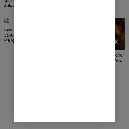
Pintu Ridho Allah yang
dari Pemimpin Adil ala Nabi
Terbuka Lebar untuk
Sulaiman
Hamba-Nya
Doa Enam Bulan Sebelum &
Sesudah: Kerinduan yang
Menggetarkan Hati
Ujian Sejati: Godaan di Balik
Pintu Terkunci, Saat Tak Ada
Saksi Selain Allah