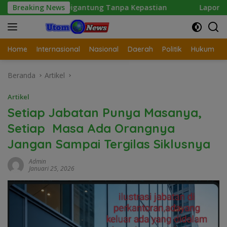
Langsung
n Digantung Tanpa Kepastian
Breaking News
Laporan Wartawan Terka
ke
konten
Home
Internasional
Nasional
Daerah
Politik
Hukum
Beranda
Artikel
Artikel
Setiap Jabatan Punya Masanya,
Setiap Masa Ada Orangnya
Jangan Sampai Tergilas Siklusnya
Admin
Januari 25, 2026