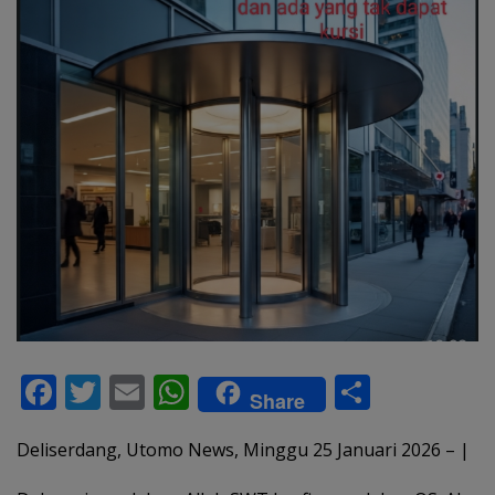
F
T
E
W
S
Share
ac
w
m
h
h
Deliserdang, Utomo News, Minggu 25 Januari 2026 – |
e
itt
ai
at
ar