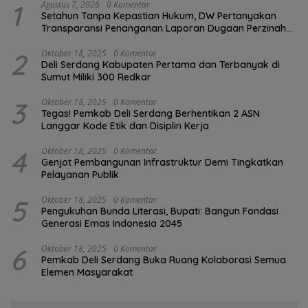
1
Agustus 7, 2026
0 Komentar
Setahun Tanpa Kepastian Hukum, DW Pertanyakan
Transparansi Penanganan Laporan Dugaan Perzinahan
di Polrestabes Medan
2
Oktober 18, 2025
0 Komentar
Deli Serdang Kabupaten Pertama dan Terbanyak di
Sumut Miliki 300 Redkar
3
Oktober 18, 2025
0 Komentar
Tegas! Pemkab Deli Serdang Berhentikan 2 ASN
Langgar Kode Etik dan Disiplin Kerja
4
Oktober 18, 2025
0 Komentar
Genjot Pembangunan Infrastruktur Demi Tingkatkan
Pelayanan Publik
5
Oktober 18, 2025
0 Komentar
Pengukuhan Bunda Literasi, Bupati: Bangun Fondasi
Generasi Emas Indonesia 2045
6
Oktober 18, 2025
0 Komentar
Pemkab Deli Serdang Buka Ruang Kolaborasi Semua
Elemen Masyarakat