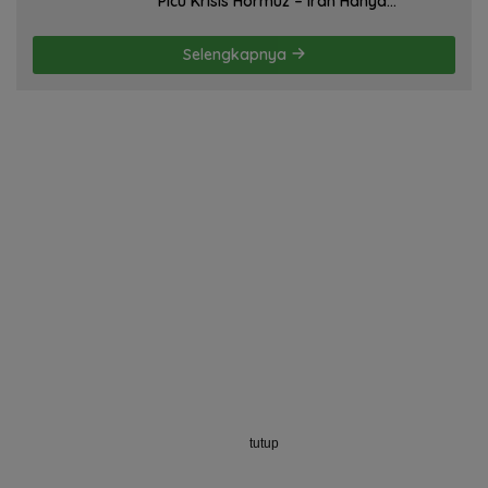
Picu Krisis Hormuz – Iran Hanya
Membela Diri! Oleh; Hasan Basri Siregar,
ketua JWI DS.
Selengkapnya
tutup