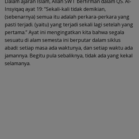
b
er
l
s
e
Dalam ajaran Islam, Allah SWT berfirman dalam QS. Al-
o
A
Insyiqaq ayat 19: “Sekali-kali tidak demikian,
(sebenarnya) semua itu adalah perkara-perkara yang
o
p
pasti terjadi. (yaitu) yang terjadi sekali lagi setelah yang
k
p
pertama.” Ayat ini mengingatkan kita bahwa segala
sesuatu di alam semesta ini berputar dalam siklus
abadi: setiap masa ada waktunya, dan setiap waktu ada
jamannya. Begitu pula sebaliknya, tidak ada yang kekal
selamanya.