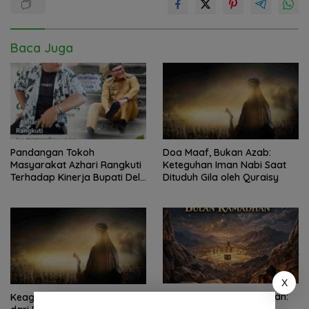
Baca Juga
Pandangan Tokoh
Doa Maaf, Bukan Azab:
Masyarakat Azhari Rangkuti
Keteguhan Iman Nabi Saat
Terhadap Kinerja Bupati Deli
Dituduh Gila oleh Quraisy
Serdang
X
Rahasia Agung Ramadhan:
Keagungan Bangsa Terukur