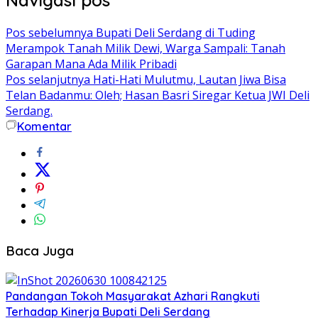
Navigasi pos
Pos sebelumnya
Bupati Deli Serdang di Tuding
Merampok Tanah Milik Dewi, Warga Sampali: Tanah
Garapan Mana Ada Milik Pribadi
Pos selanjutnya
Hati-Hati Mulutmu, Lautan Jiwa Bisa
Telan Badanmu: Oleh; Hasan Basri Siregar Ketua JWI Deli
Serdang.
Komentar
Baca Juga
Pandangan Tokoh Masyarakat Azhari Rangkuti
Terhadap Kinerja Bupati Deli Serdang