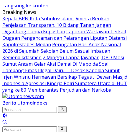
Langsung ke konten
Breaking News
Kepala BPN Kota Subulussalam Diminta Berikan
Penjelasan Transparan, 10 Bidang Tanah Jangan
Digantung Tanpa Kepastian
Laporan Wartawan Terkait
Dugaan Pengancaman dan Pelarangan Liputan Diatensi
Kapolrestabes Medan
Peringatan Hari Anak Nasional
2026 di Sejumlah Sekolah Belum Sesuai Imbauan
Kemendikdasmen
2 Minggu Tanpa Jawaban, DPD Mosi
Sumut Ancam Gelar Aksi Damai Di Mapolda Soal
Tambang Emas Illegal Dairi. Desak Kapolda Sumut
Irjen Whisnu Hermawan Bersikap Tegas .
Dewan Masjid
Indonesia Apresiasi Kinerja Polri Sumatera Utara di HUT
yang ke 80 Memberantas Perjudian dan Narkoba
Berita Utama
Indeks