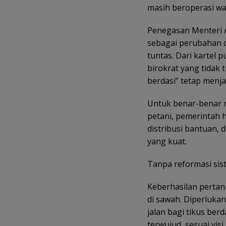
masih beroperasi wa
Penegasan Menteri A
sebagai perubahan d
tuntas. Dari kartel
birokrat yang tidak 
berdasi” tetap menj
Untuk benar-benar 
petani, pemerintah
distribusi bantuan,
yang kuat.
Tanpa reformasi sist
Keberhasilan perta
di sawah. Diperluk
jalan bagi tikus ber
terwujud, sesuai vis