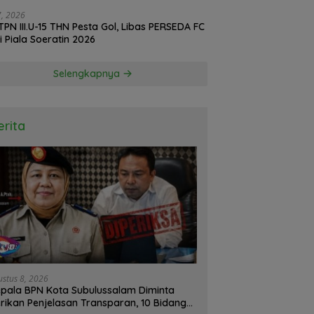
d oleh BPS
27, 2026
TPN III.U-15 THN Pesta Gol, Libas PERSEDA FC
di Piala Soeratin 2026
Selengkapnya
erita
ustus 8, 2026
pala BPN Kota Subulussalam Diminta
rikan Penjelasan Transparan, 10 Bidang