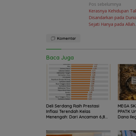
Navigasi
Pos sebelumnya
Kerasnya Kehidupan Ta
pos
Disandarkan pada Duni
Sejati Hanya pada Allah.
Komentar
Baca Juga
MEGA SK
Deli Serdang Raih Prestasi
PPATK Un
Inflasi Terendah Kelas
Dana Ileg
Menengah: Dari Ancaman 6,8%
Sepertig
ke Stabil 3,80% di Januari 2026
di Neger