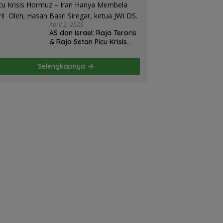
Strategi Gagal! – Oleh;
Hasan Basri Siregar.
April 2, 2026
AS dan Israel: Raja Teroris
& Raja Setan Picu Krisis
Hormuz – Iran Hanya
Membela Diri! Oleh; Hasan
Selengkapnya
Basri Siregar, ketua JWI
DS.