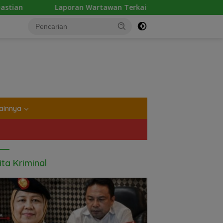
awan Terkait Dugaan Pengancaman dan Pelarangan Liputan Di
tutup
ainnya
ita Kriminal