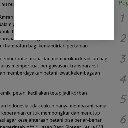
Pop
lau bukan dalam cara yang kasat mata.
1
mran soal bebas mafia juga perlu dipandang
alam pola dan pemain, bukan berarti masalah
 pupuk, tengkulak yang memonopoli harga, hingga
2
transparan, berbagai aktor yang disebut “tikus
adi hambatan bagi kemandirian pertanian.
3
memberantas mafia dan memberikan keadilan bagi
 harus memperkuat pengawasan, transparansi
 dan memberdayakan petani lewat kelembagaan
4
emik, petani kecil akan tetap jadi korban.
5
nian Indonesia tidak cukup hanya membasmi hama
an keberanian untuk membongkar dan menutup
6
dasi agar kesejahteraan petani bisa benar-benar
i pemerintah. *** ( Hasan Basri Siregar Ketua JWI