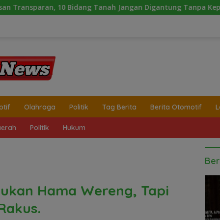
Tanah Jangan Digantung Tanpa Kepastian
Laporan Wart
tif
Olahraga
Politik
Tag Berita
Berita Otomotif
L
erah
Politik
Hukum
Ber
 Bukan Hama Wereng, Tapi
Rakus.