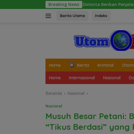
Langsung
lussalam Diminta Berikan Penjelasan Transparan, 10 Bidang 
Breaking News
ke
konten
Berita Utama
Indeks
tutup
Home
Berita
Kriminal
Otomo
Home
Internasional
Nasional
Da
Beranda
Nasional
Nasional
Musuh Besar Petani:
“Tikus Berdasi” yang 