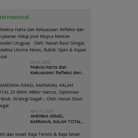
nternasional
Juni 9, 2026
Makna Harta dan
Kekuasaan: Refleksi dari
Perjalanan Hidup José
Mujica Mantan Presiden
Uruguay Oleh: Hasan
Basri Siregar, Redaktur
Utomo News, Rubrik: Opini
& Kajian Sosial.
April 15, 2026
AMERIKA-ISRAEL
KARNAVAL KALAH TOTAL
DI IRAN: Militer Hancur,
Diplomasi Ambruk,