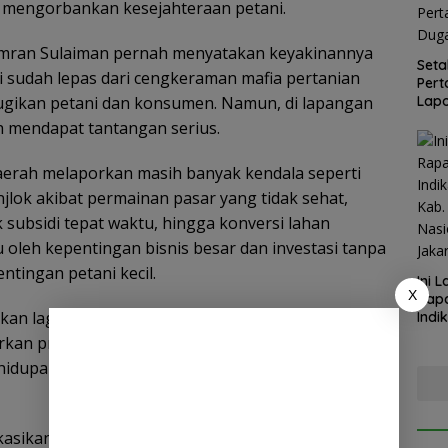
 mengorbankan kesejahteraan petani.
Amran Sulaiman pernah menyatakan keyakinannya
Seta
i sudah lepas dari cengkeraman mafia pertanian
Pert
Lapo
ugikan petani dan konsumen. Namun, di lapangan
Med
h mendapat tantangan serius.
daerah melaporkan masih banyak kendala seperti
jlok akibat permainan pasar yang tidak sehat,
 subsidi tepat waktu, hingga konversi lahan
u oleh kepentingan bisnis besar dan investasi tanpa
tingan petani kecil.
Ini 
X
Rapa
ukan lagi melawan hama wereng, tapi melawan
Indi
Kab.
kan praktik-praktik koruptif dan monopoli
Kapo
dupan kami,” keluh seorang petani di Jawa
Satg
kasikan bahwa “mafia pertanian” dalam bentuk lain