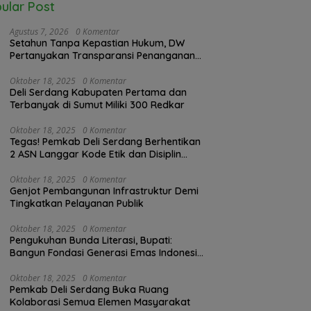
ular Post
Agustus 7, 2026
0 Komentar
Setahun Tanpa Kepastian Hukum, DW
Pertanyakan Transparansi Penanganan
Laporan Dugaan Perzinahan di
Polrestabes Medan
Oktober 18, 2025
0 Komentar
Deli Serdang Kabupaten Pertama dan
Terbanyak di Sumut Miliki 300 Redkar
Oktober 18, 2025
0 Komentar
Tegas! Pemkab Deli Serdang Berhentikan
2 ASN Langgar Kode Etik dan Disiplin
Kerja
Oktober 18, 2025
0 Komentar
Genjot Pembangunan Infrastruktur Demi
Tingkatkan Pelayanan Publik
Oktober 18, 2025
0 Komentar
Pengukuhan Bunda Literasi, Bupati:
Bangun Fondasi Generasi Emas Indonesia
2045
Oktober 18, 2025
0 Komentar
Pemkab Deli Serdang Buka Ruang
Kolaborasi Semua Elemen Masyarakat