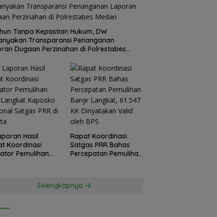
hun Tanpa Kepastian Hukum, DW
anyakan Transparansi Penanganan
ran Dugaan Perzinahan di Polrestabes
an
Laporan Hasil
Rapat Koordinasi
t Koordinasi
Satgas PRR Bahas
kator Pemulihan
Percepatan Pemulihan
 Langkat
Banjir Langkat, 61.547
sko Nasional
KK Dinyatakan Valid
as PRR di Jakarta
oleh BPS
Selengkapnya