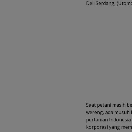
o
Deli Serdang, (Utom
o
k
Saat petani masih b
wereng, ada musuh 
pertanian Indonesia:
korporasi yang mem