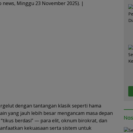
Ta
A
o news, Minggu 23 November 2025). |
p
p
ergelut dengan tantangan klasik seperti hama
lain yang jauh lebih besar mengancam masa depan
Nas
 “tikus berdasi” — para elit, oknum birokrat, dan
anfaatkan kekuasaan serta sistem untuk