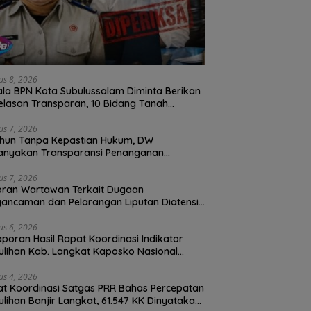
us 8, 2026
la BPN Kota Subulussalam Diminta Berikan
elasan Transparan, 10 Bidang Tanah
an Digantung Tanpa Kepastian
us 7, 2026
hun Tanpa Kepastian Hukum, DW
anyakan Transparansi Penanganan
ran Dugaan Perzinahan di Polrestabes
an
us 7, 2026
oran Wartawan Terkait Dugaan
ancaman dan Pelarangan Liputan Diatensi
olrestabes Medan
us 6, 2026
Laporan Hasil Rapat Koordinasi Indikator
lihan Kab. Langkat Kaposko Nasional
as PRR di Jakarta
us 4, 2026
t Koordinasi Satgas PRR Bahas Percepatan
lihan Banjir Langkat, 61.547 KK Dinyatakan