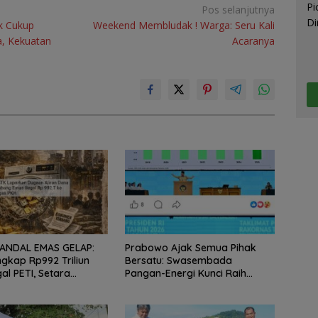
Pos selanjutnya
k Cukup
Weekend Membludak ! Warga: Seru Kali
a, Kekuatan
Acaranya
ANDAL EMAS GELAP:
Prabowo Ajak Semua Pihak
gkap Rp992 Triliun
Bersatu: Swasembada
al PETI, Setara
Pangan-Energi Kunci Raih
a APBN—Rakyat Miskin
Indonesia Emas 2045!
i Emas!