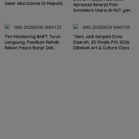
Gelar Aksi Damai Di Mapolda
Apresiasi Kinerja Polri
Soal Tambang Emas Illegal
Sumatera Utara di HUT yang
Dairi. Desak Kapolda
ke 80 Memberantas
Sumut Irjen Whisnu
Perjudian dan Narkoba
Hermawan Bersikap Tegas .
Tim Monitoring BNPT Turun
“Seni Jadi Senjata Duta
Langsung, Pastikan Rehab
Daerah, 20 Finalis POI 2026
Rekon Pasca Banjir Deli
Dibekali Art & Culture Class di
Serdang Tepat Sasaran
Lubuk Pakam”