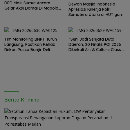
DPD Mosi Sumut Ancam
Dewan Masjid Indonesia
Gelar Aksi Damai Di Mapolda
Apresiasi Kinerja Polri
Soal Tambang Emas Illegal
Sumatera Utara di HUT yang
Dairi. Desak Kapolda
ke 80 Memberantas
Sumut Irjen Whisnu
Perjudian dan Narkoba
Hermawan Bersikap Tegas .
Tim Monitoring BNPT Turun
“Seni Jadi Senjata Duta
Langsung, Pastikan Rehab
Daerah, 20 Finalis POI 2026
Rekon Pasca Banjir Deli
Dibekali Art & Culture Class di
Serdang Tepat Sasaran
Lubuk Pakam”
Berita Kriminal