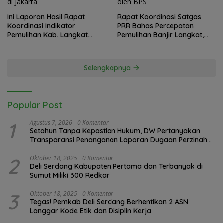
Ini Laporan Hasil Rapat
Rapat Koordinasi Satgas
Koordinasi Indikator
PRR Bahas Percepatan
Pemulihan Kab. Langkat
Pemulihan Banjir Langkat,
Kaposko Nasional Satgas
61.547 KK Dinyatakan Valid
PRR di Jakarta
oleh BPS
Selengkapnya
Popular Post
1
Agustus 7, 2026
0 Komentar
Setahun Tanpa Kepastian Hukum, DW Pertanyakan
Transparansi Penanganan Laporan Dugaan Perzinahan
di Polrestabes Medan
2
Oktober 18, 2025
0 Komentar
Deli Serdang Kabupaten Pertama dan Terbanyak di
Sumut Miliki 300 Redkar
3
Oktober 18, 2025
0 Komentar
Tegas! Pemkab Deli Serdang Berhentikan 2 ASN
Langgar Kode Etik dan Disiplin Kerja