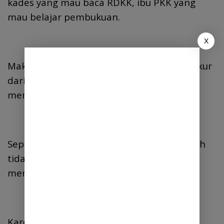
kades yang mau baca RDKK, ibu PKK yang
mau belajar pembukuan.
X
Maka, “pendidikan tinggi” sejati bukan diukur
dari SKS, tapi dari seberapa tinggi kita
menjunjung ilmu.
Seperti kata Darmais Setiawan: Ijazah boleh
tidak tinggi. Tapi martabat karena
menghargai ilmu, harus setinggi langit.
Karena bangsa besar lahir bukan dari