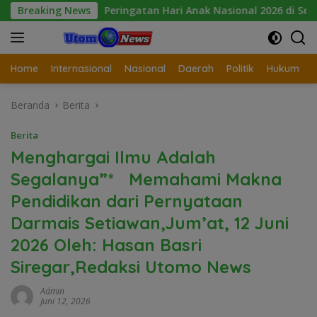
Langsung
Peringatan Hari Anak Nasional 2026 di Sejumlah Sekolah Be
Breaking News
ke
konten
Home
Internasional
Nasional
Daerah
Politik
Hukum
Beranda
Berita
Berita
Menghargai Ilmu Adalah
Segalanya”* Memahami Makna
Pendidikan dari Pernyataan
Darmais Setiawan,Jum’at, 12 Juni
2026 Oleh: Hasan Basri
Siregar,Redaksi Utomo News
Admin
Juni 12, 2026