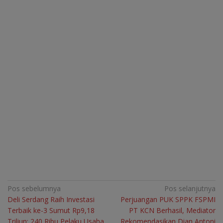
Navigasi
Pos sebelumnya
Pos selanjutnya
Deli Serdang Raih Investasi
Perjuangan PUK SPPK FSPMI
pos
Terbaik ke-3 Sumut Rp9,18
PT KCN Berhasil, Mediator
Triliun: 240 Ribu Pelaku Usaha
Rekomendasikan Dian Antoni