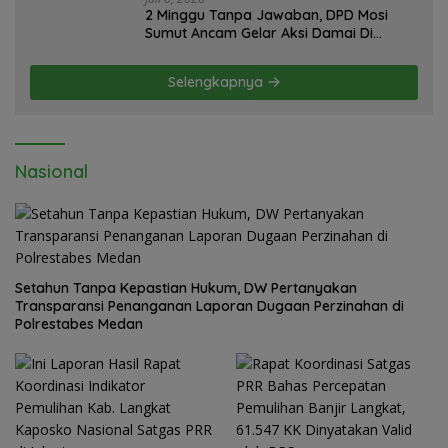
2 Minggu Tanpa Jawaban, DPD Mosi
Sumut Ancam Gelar Aksi Damai Di
Mapolda Soal Tambang Emas Illegal
Dairi. Desak Kapolda Sumut Irjen
Selengkapnya
Whisnu Hermawan Bersikap Tegas .
Nasional
Setahun Tanpa Kepastian Hukum, DW Pertanyakan
Transparansi Penanganan Laporan Dugaan Perzinahan di
Polrestabes Medan