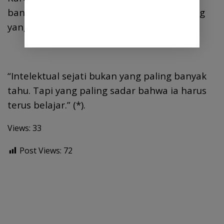
banyaknya gelar, tapi dari banyaknya orang
yang mau belajar.
“Intelektual sejati bukan yang paling banyak
tahu. Tapi yang paling sadar bahwa ia harus
terus belajar.” (*).
Views: 33
Post Views:
72