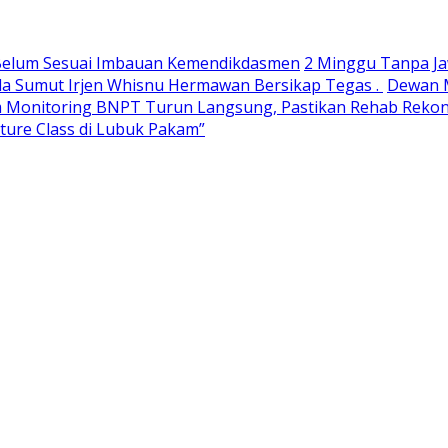
h Belum Sesuai Imbauan Kemendikdasmen
2 Minggu Tanpa Ja
da Sumut Irjen Whisnu Hermawan Bersikap Tegas .
Dewan M
 Monitoring BNPT Turun Langsung, Pastikan Rehab Rekon 
ulture Class di Lubuk Pakam”