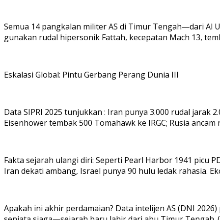
Semua 14 pangkalan militer AS di Timur Tengah—dari Al Udei
gunakan rudal hipersonik Fattah, kecepatan Mach 13, temb
Eskalasi Global: Pintu Gerbang Perang Dunia III
Data SIPRI 2025 tunjukkan : Iran punya 3.000 rudal jarak 
Eisenhower tembak 500 Tomahawk ke IRGC; Rusia ancam nukl
Fakta sejarah ulangi diri: Seperti Pearl Harbor 1941 picu PD
Iran dekati ambang, Israel punya 90 hulu ledak rahasia.
Apakah ini akhir perdamaian? Data intelijen AS (DNI 202
senjata siaga—sejarah baru lahir dari abu Timur Tengah. 