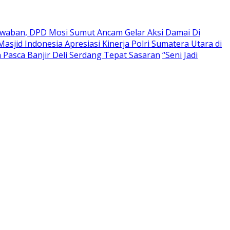
waban, DPD Mosi Sumut Ancam Gelar Aksi Damai Di
asjid Indonesia Apresiasi Kinerja Polri Sumatera Utara di
Pasca Banjir Deli Serdang Tepat Sasaran
“Seni Jadi