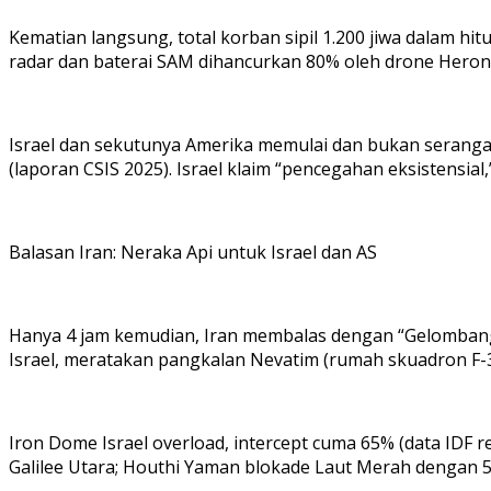
Kematian langsung, total korban sipil 1.200 jiwa dalam h
radar dan baterai SAM dihancurkan 80% oleh drone Heron
Israel dan sekutunya Amerika memulai dan bukan serangan 
(laporan CSIS 2025). Israel klaim “pencegahan eksistensial,
Balasan Iran: Neraka Api untuk Israel dan AS
Hanya 4 jam kemudian, Iran membalas dengan “Gelombang 
Israel, meratakan pangkalan Nevatim (rumah skuadron F-3
Iron Dome Israel overload, intercept cuma 65% (data IDF r
Galilee Utara; Houthi Yaman blokade Laut Merah dengan 50