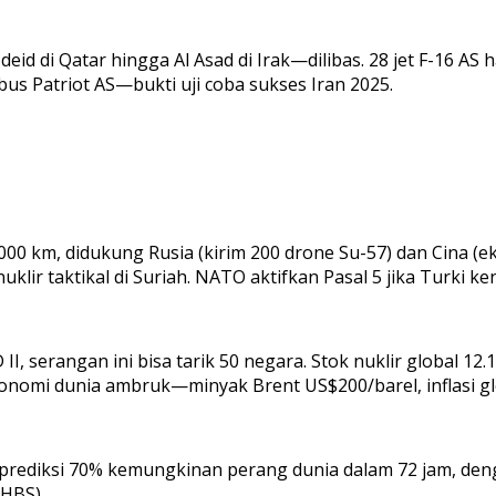
d di Qatar hingga Al Asad di Irak—dilibas. 28 jet F-16 AS h
us Patriot AS—bukti uji coba sukses Iran 2025.
2.000 km, didukung Rusia (kirim 200 drone Su-57) dan Cina (e
ir taktikal di Suriah. NATO aktifkan Pasal 5 jika Turki ke
 II, serangan ini bisa tarik 50 negara. Stok nuklir global 12.
 Ekonomi dunia ambruk—minyak Brent US$200/barel, inflasi 
6) prediksi 70% kemungkinan perang dunia dalam 72 jam, de
(HBS).