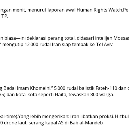
itungan menit, menurut laporan awal Human Rights Watch.Per
 TP.
biasa—ini deklarasi perang total, didasari intelijen Mossa
” mengutip 12.000 rudal Iran siap tembak ke Tel Aviv.
Badai Imam Khomeini.” 5.000 rudal balistik Fateh-110 da
5) dan kota-kota seperti Haifa, tewaskan 800 warga.
eal-time).Yang lebih mengerikan: Iran libatkan proksi. Hizb
 drone laut, serang kapal AS di Bab al-Mandeb.