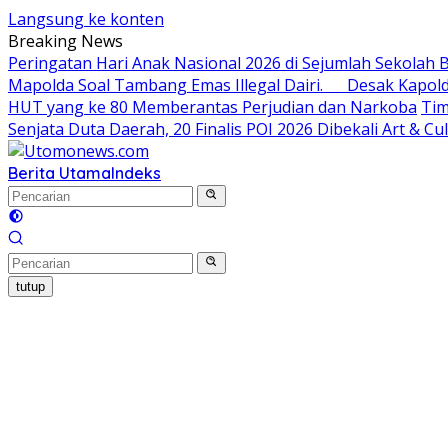
Langsung ke konten
Breaking News
Peringatan Hari Anak Nasional 2026 di Sejumlah Sekola
Mapolda Soal Tambang Emas Illegal Dairi. Desak Kapol
HUT yang ke 80 Memberantas Perjudian dan Narkoba
Tim
Senjata Duta Daerah, 20 Finalis POI 2026 Dibekali Art & C
Berita Utama
Indeks
tutup