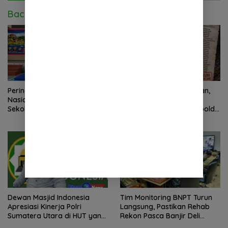
Baca Juga
Peringatan Hari Anak
2 Minggu Tanpa Jawaban,
Nasional 2026 di Sejumlah
DPD Mosi Sumut Ancam
Sekolah Belum Sesuai
Gelar Aksi Damai Di Mapolda
Imbauan Kemendikdasmen
Soal Tambang Emas Illegal
Dairi. Desak Kapolda
Sumut Irjen Whisnu
Hermawan Bersikap Tegas .
Dewan Masjid Indonesia
Tim Monitoring BNPT Turun
Apresiasi Kinerja Polri
Langsung, Pastikan Rehab
Sumatera Utara di HUT yang
Rekon Pasca Banjir Deli
ke 80 Memberantas
Serdang Tepat Sasaran