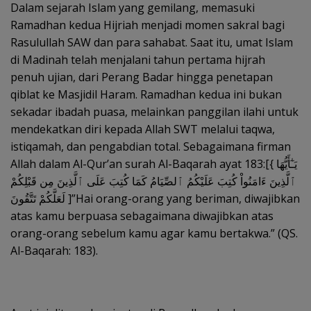
Dalam sejarah Islam yang gemilang, memasuki
Ramadhan kedua Hijriah menjadi momen sakral bagi
Rasulullah SAW dan para sahabat. Saat itu, umat Islam
di Madinah telah menjalani tahun pertama hijrah
penuh ujian, dari Perang Badar hingga penetapan
qiblat ke Masjidil Haram. Ramadhan kedua ini bukan
sekadar ibadah puasa, melainkan panggilan ilahi untuk
mendekatkan diri kepada Allah SWT melalui taqwa,
istiqamah, dan pengabdian total. Sebagaimana firman
Allah dalam Al-Qur’an surah Al-Baqarah ayat 183:[{ يَـٰٓأَيُّهَا
ٱلَّذِينَ ءَامَنُواْ كُتِبَ عَلَيْكُمُ ٱلصِّيَامُ كَمَا كُتِبَ عَلَى ٱلَّذِينَ مِن قَبْلِكُمْ
لَعَلَّكُمْ تَتَّقُونَ ]”Hai orang-orang yang beriman, diwajibkan
atas kamu berpuasa sebagaimana diwajibkan atas
orang-orang sebelum kamu agar kamu bertakwa.” (QS.
Al-Baqarah: 183).