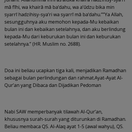
mā fīhi, wa khairā mā ba‘dahu, wa a‘ūdzu bika min
syarrī hadzihisy-sya‘ri wa syarrī mā ba‘dahu.””Ya Allah,
sesungguhnya aku memohon kepada-Mu kebaikan
bulan ini dan kebaikan setelahnya, dan aku berlindung
kepada-Mu dari keburukan bulan ini dan keburukan
setelahnya.” (HR. Muslim no. 2688).
Doa ini beliau ucapkan tiga kali, menjadikan Ramadhan
sebagai bulan perlindungan dan rahmat.Ayat-Ayat Al-
Qur’an yang Dibaca dan Dijadikan Pedoman
Nabi SAW memperbanyak tilawah Al-Qur’an,
khususnya surah-surah yang diturunkan di Ramadhan.
Beliau membaca QS. Al-Alaq ayat 1-5 (awal wahyu), QS.