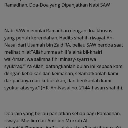
Ramadhan. Doa-Doa yang Dipanjatkan Nabi SAW
Nabi SAW memulai Ramadhan dengan doa khusus
yang penuh kerendahan. Hadits shahih riwayat An-
Nasai dari Usamah bin Zaid RA, beliau SAW berdoa saat
melihat hilal:”Allāhumma ahill ‘alainā bil-khairi
wal-‘īmān, wa salimnā fīhi minasy-syarrī wa
syuk’rāq.””Ya Allah, datangkanlah bulan ini kepada kami
dengan kebaikan dan keimanan, selamatkanlah kami
daripadanya dari keburukan, dan berikanlah kami
syukur atasnya.” (HR. An-Nasai no. 2144, hasan shahih).
Doa lain yang beliau panjatkan setiap pagi Ramadhan,
riwayat Muslim dari Amr bin Murrah Al-
Juhani:”Allāhumma innī as’aluka khairā hadzihisy-sya‘ri