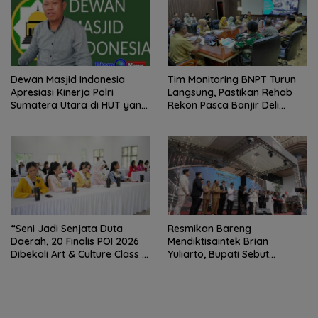
Hermawan Bersikap Tegas .
Dewan Masjid Indonesia
Tim Monitoring BNPT Turun
Apresiasi Kinerja Polri
Langsung, Pastikan Rehab
Sumatera Utara di HUT yang
Rekon Pasca Banjir Deli
ke 80 Memberantas
Serdang Tepat Sasaran
Perjudian dan Narkoba
“Seni Jadi Senjata Duta
Resmikan Bareng
Daerah, 20 Finalis POI 2026
Mendiktisaintek Brian
Dibekali Art & Culture Class di
Yuliarto, Bupati Sebut
Lubuk Pakam”
Pendidikan Adalah Kunci
Daya Saing