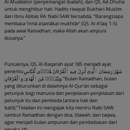
Al-Muddatsir (penyemangat ibadah), dan QS. Ad-Dhuha
untuk menghibur hati. Hadits riwayat Bukhari-Muslim
dari Ibnu Abbas RA: Nabi SAW bersabda, “Barangsiapa
membaca ‘Innā a‘ṭainākal-mukhtār’ (QS. Al-A’laq: 1-5)
pada awal Ramadhan, maka Allah akan ampuni
dosanya.”
Puncaknya, QS. Al-Baqarah ayat 185 menjadi ayat
penentu:شَهْرُ رَمَضَانَ ٱلَّذِىٓ أُنزِلَ فِيهِ ٱلْقُرْءَانُ هُدًۭى لِّلنَّاسِ
وَبَيِّنَـٰتٍۢ مِّنَ ٱلْهُدَىٰ وَٱلْفُرْقَانِ “Bulan Ramadhan, bulan
yang diturunkan di dalamnya Al-Qur’an sebagai
petunjuk bagi manusia dan penjelasan-penjelasan dari
petunjuk itu dan pembeda (antara hak dan
batil).”Teladan ini mengajak kita meniru Nabi SAW:
sambut Ramadhan dengan doa, tilawah, dan taqwa,
agar menjadi bulan ampunan dan pembebasan dari
neraka. (*).