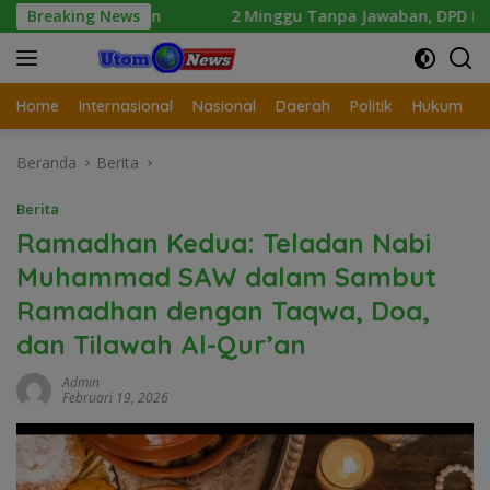
Langsung
smen
Breaking News
2 Minggu Tanpa Jawaban, DPD Mosi Sumut Ancam 
ke
konten
Home
Internasional
Nasional
Daerah
Politik
Hukum
Beranda
Berita
Berita
Ramadhan Kedua: Teladan Nabi
Muhammad SAW dalam Sambut
Ramadhan dengan Taqwa, Doa,
dan Tilawah Al-Qur’an
Admin
Februari 19, 2026