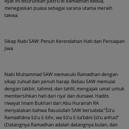
Ayat ini diturunkan justru di Ramadhan kedua,
menegaskan puasa sebagai sarana utama meraih
takwa.
Sikap Nabi SAW: Penuh Kerendahan Hati dan Persiapan
Jiwa
Nabi Muhammad SAW memasuki Ramadhan dengan
sikap zuhud dan penuh harap. Beliau SAW memulai
dengan takbir, tahmid, dan tahlil, mengajak umat untuk
membersihkan hati dari riya’ dan duniawi. Hadits
riwayat Imam Bukhari dari Abu Hurairah RA
menyatakan bahwa Rasulullah SAW bersabda:”Šū‘u
Ramadhāna šū‘u š-šihr, wa šū‘u š-ša‘bāni šū‘u anfusī”
(Datangnya Ramadhan adalah datangnya bulan, dan