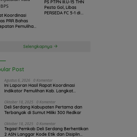
PS PTPN III.U-15 THN
Pesta Gol, Libas
PERSEDA FC 5-1 di
t Koordinasi
Piala Soeratin 2026
gas PRR Bahas
epatan Pemulihan
ir Langkat, 61.547
inyatakan Valid
 BPS
Selengkapnya
ular Post
Agustus 6, 2026
0 Komentar
Ini Laporan Hasil Rapat Koordinasi
Indikator Pemulihan Kab. Langkat
Kaposko Nasional Satgas PRR di Jakarta
Oktober 18, 2025
0 Komentar
Deli Serdang Kabupaten Pertama dan
Terbanyak di Sumut Miliki 300 Redkar
Oktober 18, 2025
0 Komentar
Tegas! Pemkab Deli Serdang Berhentikan
2 ASN Langgar Kode Etik dan Disiplin