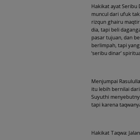
Hakikat ayat Seribu D
muncul dari ufuk ta
rizqun ghairu maqtir
dia, tapi beli dagan
pasar tujuan, dan b
berlimpah, tapi yang
‘seribu dinar’ spiritu
Menjumpai Rasulullah ﷺ lagi, ia berseru:“Demi Allah, ya Rasululla
itu lebih bernilai da
Suyuthi menyebutnya
tapi karena taqwanya
Hakikat Taqwa: Jalan