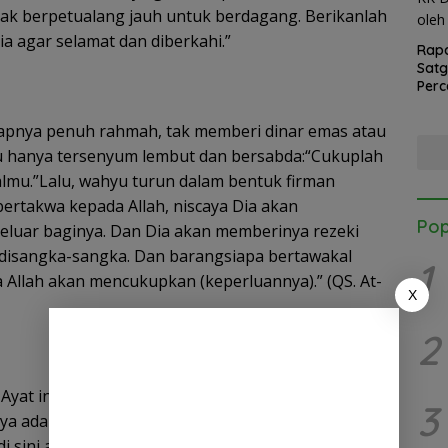
dak berpetualang jauh untuk berdagang. Berikanlah
ia agar selamat dan diberkahi.”
Rapa
Sat
Perc
Banj
KK D
oleh
u hanya tersenyum lembut dan bersabda:“Cukuplah
almu.”Lalu, wahyu turun dalam bentuk firman
bertakwa kepada Allah, niscaya Dia akan
Pop
luar baginya. Dan Dia akan memberinya rezeki
k disangka-sangka. Dan barangsiapa bertawakal
1
a Allah akan mencukupkan (keperluannya).” (QS. At-
X
2
Ayat ini bukan janji harta karun instan, tapi wahyu
3
a adalah penyerahan jiwa. Tafsir Ibnu Katsir
i sini adalah menjauhi larangan Allah dalam segala