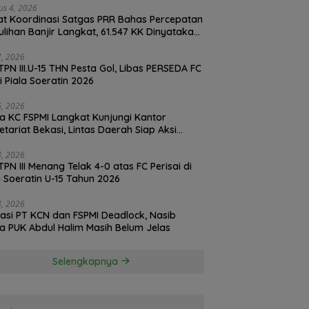
us 4, 2026
t Koordinasi Satgas PRR Bahas Percepatan
lihan Banjir Langkat, 61.547 KK Dinyatakan
d oleh BPS
27, 2026
TPN III.U-15 THN Pesta Gol, Libas PERSEDA FC
di Piala Soeratin 2026
26, 2026
a KC FSPMI Langkat Kunjungi Kantor
etariat Bekasi, Lintas Daerah Siap Aksi
daritas
24, 2026
TPN III Menang Telak 4-0 atas FC Perisai di
a Soeratin U-15 Tahun 2026
24, 2026
asi PT KCN dan FSPMI Deadlock, Nasib
Ketua PUK Abdul Halim Masih Belum Jelas
Selengkapnya