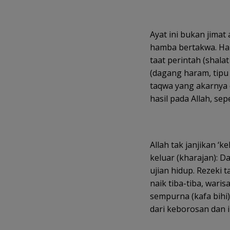
Ayat ini bukan jimat 
hamba bertakwa. Ha
taat perintah (shalat
(dagang haram, tipu d
taqwa yang akarnya
hasil pada Allah, se
Allah tak janjikan ‘
keluar (kharajan): D
ujian hidup. Rezeki t
naik tiba-tiba, wari
sempurna (kafa bihi)
dari keborosan dan ir