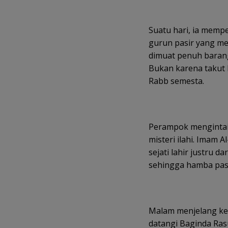
Suatu hari, ia memp
gurun pasir yang me
dimuat penuh barang
Bukan karena takut b
Rabb semesta.
Perampok mengintai,
misteri ilahi. Imam 
sejati lahir justru d
sehingga hamba pasr
Malam menjelang keb
datangi Baginda Rasulullah ﷺ. Suaranya gemetar 