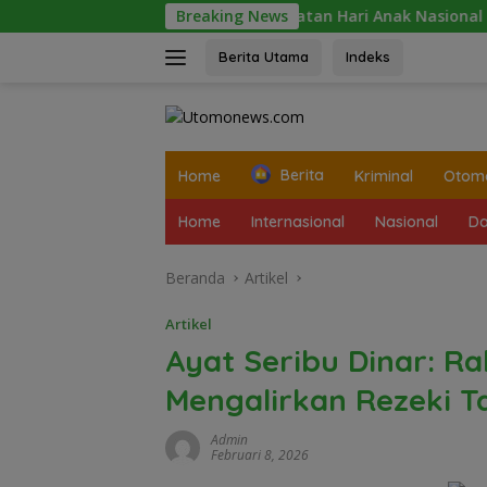
Langsung
Peringatan Hari Anak Nasional 2026 di Seju
Breaking News
ke
konten
Berita Utama
Indeks
tutup
Home
Berita
Kriminal
Otomo
Home
Internasional
Nasional
Da
Beranda
Artikel
Artikel
Ayat Seribu Dinar: R
Mengalirkan Rezeki T
Admin
Februari 8, 2026