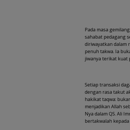
Pada masa gemilang Rasulullah ﷺ di Mad
sahabat pedagang s
diriwayatkan dalam 
penuh takwa. Ia buk
jiwanya terikat kuat
Setiap transaksi dag
dengan rasa takut ak
hakikat taqwa: bukan
menjadikan Allah se
Nya dalam QS. Ali I
bertakwalah kepada