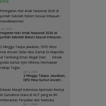
erita
i 24, 2026
ringatan Hari Anak Nasional 2026 di
jumlah Sekolah Belum Sesuai Imbauan
emendikdasmen
Juli 6, 2026
2 Minggu Tanpa Jawaban,
DPD Mosi Sumut Ancam
Gelar Aksi Damai Di
Mapolda Soal Tambang
Emas Illegal Dairi.
Desak Kapolda Sumut
Irjen Whisnu Hermawan
Juli 1, 2026
Bersikap Tegas .