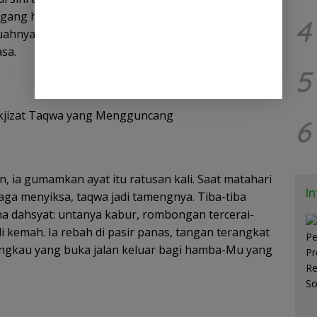
gang halal tanpa riba atau gharar. Tawakal
4
uahnya—melepaskan kendali duniawi, serahkan
sa.
5
kjizat Taqwa yang Mengguncang
6
, ia gumamkan ayat itu ratusan kali. Saat matahari
I
ga menyiksa, taqwa jadi tamengnya. Tiba-tiba
 dahsyat: untanya kabur, rombongan tercerai-
 di kemah. Ia rebah di pasir panas, tangan terangkat
, Engkau yang buka jalan keluar bagi hamba-Mu yang