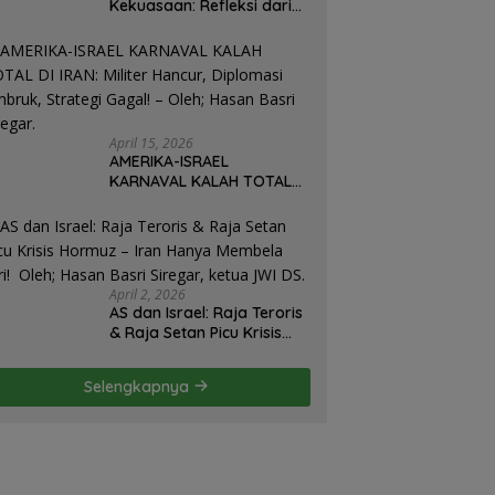
Kekuasaan: Refleksi dari
Perjalanan Hidup José
Mujica Mantan Presiden
Uruguay Oleh: Hasan
Basri Siregar, Redaktur
Utomo News, Rubrik: Opini
& Kajian Sosial.
April 15, 2026
AMERIKA-ISRAEL
KARNAVAL KALAH TOTAL
DI IRAN: Militer Hancur,
Diplomasi Ambruk,
Strategi Gagal! – Oleh;
Hasan Basri Siregar.
April 2, 2026
AS dan Israel: Raja Teroris
& Raja Setan Picu Krisis
Hormuz – Iran Hanya
Membela Diri! Oleh; Hasan
Selengkapnya
Basri Siregar, ketua JWI
DS.