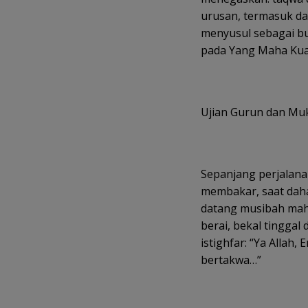
urusan, termasuk da
menyusul sebagai b
pada Yang Maha Kua
Ujian Gurun dan Mu
Sepanjang perjalanan
membakar, saat daha
datang musibah maha
berai, bekal tinggal
istighfar: “Ya Allah
bertakwa…”