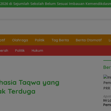
mlah Sekolah Belum Sesuai Imbauan Kemendikdasmen
2 
tif
Olahraga
Politik
Tag Berita
Berita Otomotif
L
erah
Politik
Hukum
Ber
ahasia Taqwa yang
ak Terduga
Agust
Ini 
Pemu
Satg