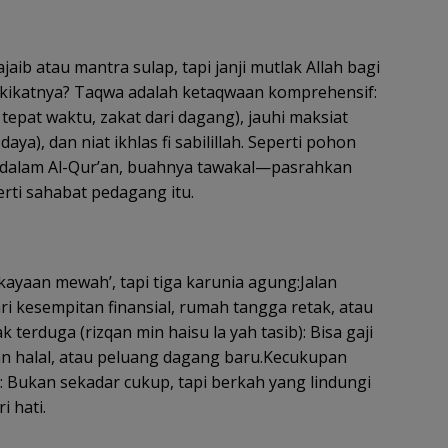
ajaib atau mantra sulap, tapi janji mutlak Allah bagi
kikatnya? Taqwa adalah ketaqwaan komprehensif:
 tepat waktu, zakat dari dagang), jauhi maksiat
aya), dan niat ikhlas fi sabilillah. Seperti pohon
 dalam Al-Qur’an, buahnya tawakal—pasrahkan
perti sahabat pedagang itu.
kekayaan mewah’, tapi tiga karunia agung:Jalan
ari kesempitan finansial, rumah tangga retak, atau
ak terduga (rizqan min haisu la yah tasib): Bisa gaji
san halal, atau peluang dagang baru.Kecukupan
: Bukan sekadar cukup, tapi berkah yang lindungi
i hati.