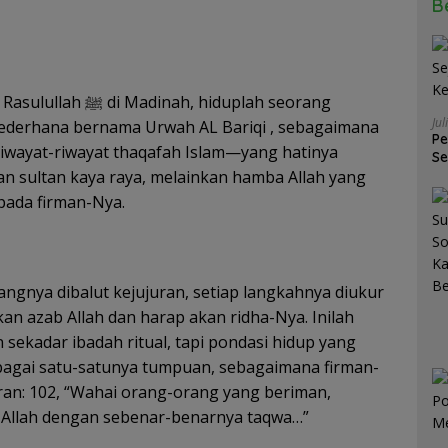
B
inah, hiduplah seorang
Jul
ederhana bernama Urwah AL Bariqi , sebagaimana
Pe
riwayat-riwayat thaqafah Islam—yang hatinya
Se
K
an sultan kaya raya, melainkan hamba Allah yang
 pada firman-Nya.
angnya dibalut kejujuran, setiap langkahnya diukur
an azab Allah dan harap akan ridha-Nya. Inilah
 sekadar ibadah ritual, tapi pondasi hidup yang
bagai satu-satunya tumpuan, sebagaimana firman-
mran: 102, “Wahai orang-orang yang beriman,
 Allah dengan sebenar-benarnya taqwa…”