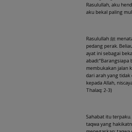
Rasulullah, aku hen
aku bekal paling mul
Rasulullah ﷺ menatapnya penuh rahmah, tak memberi dinar emas atau
pedang perak. Belia
ayat ini sebagai bek
abadi:“Barangsiapa 
membukakan jalan ke
dari arah yang tida
kepada Allah, niscay
Thalaq: 2-3)
Sahabat itu terpaku. 
taqwa yang hakikatny
menegaskan: taqwa d