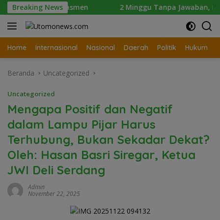
Langsung
ndikdasmen
Breaking News
2 Minggu Tanpa Jawaban, DPD Mosi Sumut A
ke
konten
Home
Internasional
Nasional
Daerah
Politik
Hukum
Beranda
Uncategorized
Uncategorized
Mengapa Positif dan Negatif
dalam Lampu Pijar Harus
Terhubung, Bukan Sekadar Dekat?
Oleh: Hasan Basri Siregar, Ketua
JWI Deli Serdang
Admin
November 22, 2025