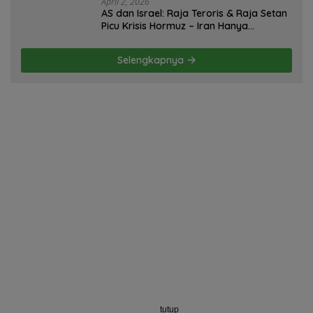
April 2, 2026
AS dan Israel: Raja Teroris & Raja Setan
Picu Krisis Hormuz – Iran Hanya
Membela Diri! Oleh; Hasan Basri Siregar,
ketua JWI DS.
Selengkapnya
tutup