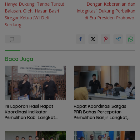
Hanya Dukung, Tanpa Tuntut
Dengan Keberanian dan
Balasan. Oleh; Hasan Basri
Integritas” Dukung Perbaikan
Siregar Ketua JWI Deli
di Era Presiden Prabowo.
Serdang.
Baca Juga
Ini Laporan Hasil Rapat
Rapat Koordinasi Satgas
Koordinasi Indikator
PRR Bahas Percepatan
Pemulihan Kab. Langkat
Pemulihan Banjir Langkat,
Kaposko Nasional Satgas
61.547 KK Dinyatakan Valid
PRR di Jakarta
oleh BPS