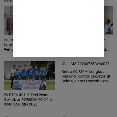
Rekomendasi untuk kamu
Ini Laporan Hasil Rapat
Rapat Koordinasi Satgas
Koordinasi Indikator
PRR Bahas Percepatan
Pemulihan Kab. Langkat
Pemulihan Banjir Langkat,
Kaposko Nasional Satgas
61.547 KK Dinyatakan Valid
PRR di Jakarta
oleh BPS
Ketua KC FSPMI Langkat
Kunjungi Kantor Sekretariat
Bekasi, Lintas Daerah Siap
Aksi Solidaritas
PS PTPN III.U-15 THN Pesta
Gol, Libas PERSEDA FC 5-1 di
Piala Soeratin 2026