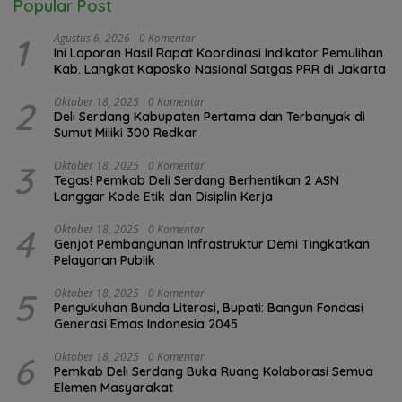
Popular Post
1
Agustus 6, 2026
0 Komentar
Ini Laporan Hasil Rapat Koordinasi Indikator Pemulihan
Kab. Langkat Kaposko Nasional Satgas PRR di Jakarta
2
Oktober 18, 2025
0 Komentar
Deli Serdang Kabupaten Pertama dan Terbanyak di
Sumut Miliki 300 Redkar
3
Oktober 18, 2025
0 Komentar
Tegas! Pemkab Deli Serdang Berhentikan 2 ASN
Langgar Kode Etik dan Disiplin Kerja
4
Oktober 18, 2025
0 Komentar
Genjot Pembangunan Infrastruktur Demi Tingkatkan
Pelayanan Publik
5
Oktober 18, 2025
0 Komentar
Pengukuhan Bunda Literasi, Bupati: Bangun Fondasi
Generasi Emas Indonesia 2045
6
Oktober 18, 2025
0 Komentar
Pemkab Deli Serdang Buka Ruang Kolaborasi Semua
Elemen Masyarakat