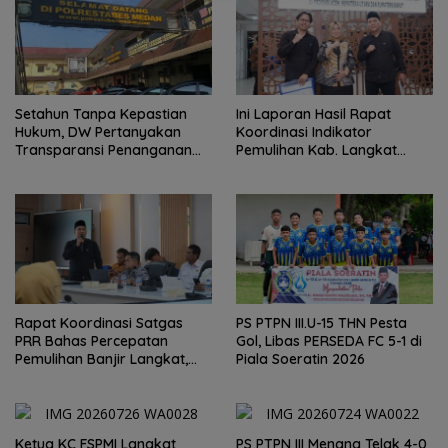
Setahun Tanpa Kepastian
Ini Laporan Hasil Rapat
Hukum, DW Pertanyakan
Koordinasi Indikator
Transparansi Penanganan
Pemulihan Kab. Langkat
Laporan Dugaan Perzinahan
Kaposko Nasional Satgas
di Polrestabes Medan
PRR di Jakarta
Rapat Koordinasi Satgas
PS PTPN III.U-15 THN Pesta
PRR Bahas Percepatan
Gol, Libas PERSEDA FC 5-1 di
Pemulihan Banjir Langkat,
Piala Soeratin 2026
61.547 KK Dinyatakan Valid
oleh BPS
Ketua KC FSPMI Langkat
PS PTPN III Menang Telak 4-0