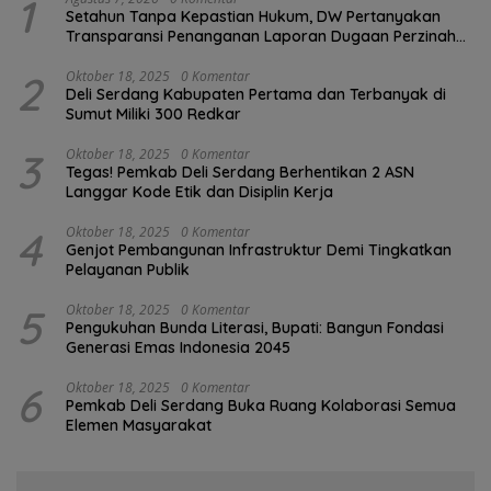
1
Setahun Tanpa Kepastian Hukum, DW Pertanyakan
Transparansi Penanganan Laporan Dugaan Perzinahan
di Polrestabes Medan
2
Oktober 18, 2025
0 Komentar
Deli Serdang Kabupaten Pertama dan Terbanyak di
Sumut Miliki 300 Redkar
3
Oktober 18, 2025
0 Komentar
Tegas! Pemkab Deli Serdang Berhentikan 2 ASN
Langgar Kode Etik dan Disiplin Kerja
4
Oktober 18, 2025
0 Komentar
Genjot Pembangunan Infrastruktur Demi Tingkatkan
Pelayanan Publik
5
Oktober 18, 2025
0 Komentar
Pengukuhan Bunda Literasi, Bupati: Bangun Fondasi
Generasi Emas Indonesia 2045
6
Oktober 18, 2025
0 Komentar
Pemkab Deli Serdang Buka Ruang Kolaborasi Semua
Elemen Masyarakat