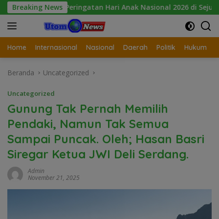
Langsung
Peringatan Hari Anak Nasional 2026 di Sejumlah Sekolah Belu
Breaking News
ke
konten
Home
Internasional
Nasional
Daerah
Politik
Hukum
Beranda
Uncategorized
Uncategorized
Gunung Tak Pernah Memilih
Pendaki, Namun Tak Semua
Sampai Puncak. Oleh; Hasan Basri
Siregar Ketua JWI Deli Serdang.
Admin
November 21, 2025