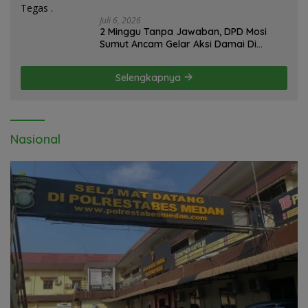
Juli 6, 2026
2 Minggu Tanpa Jawaban, DPD Mosi
Sumut Ancam Gelar Aksi Damai Di
Mapolda Soal Tambang Emas Illegal
Dairi. Desak Kapolda Sumut Irjen
Selengkapnya
Whisnu Hermawan Bersikap Tegas .
Nasional