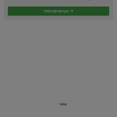
Membela Diri! Oleh; Hasan Basri Siregar,
ketua JWI DS.
Selengkapnya
tutup