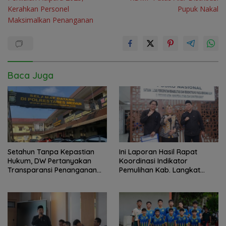
pos
Kerahkan Personel
Pupuk Nakal
Maksimalkan Penanganan
Baca Juga
Setahun Tanpa Kepastian
Ini Laporan Hasil Rapat
Hukum, DW Pertanyakan
Koordinasi Indikator
Transparansi Penanganan
Pemulihan Kab. Langkat
Laporan Dugaan Perzinahan
Kaposko Nasional Satgas
di Polrestabes Medan
PRR di Jakarta