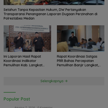
Setahun Tanpa Kepastian Hukum, DW Pertanyakan
Transparansi Penanganan Laporan Dugaan Perzinahan di
Polrestabes Medan
Ini Laporan Hasil Rapat
Rapat Koordinasi Satgas
Koordinasi Indikator
PRR Bahas Percepatan
Pemulihan Kab. Langkat
Pemulihan Banjir Langkat,
Kaposko Nasional Satgas
61.547 KK Dinyatakan Valid
PRR di Jakarta
oleh BPS
Selengkapnya
Popular Post
Agustus 7, 2026
0 Komentar