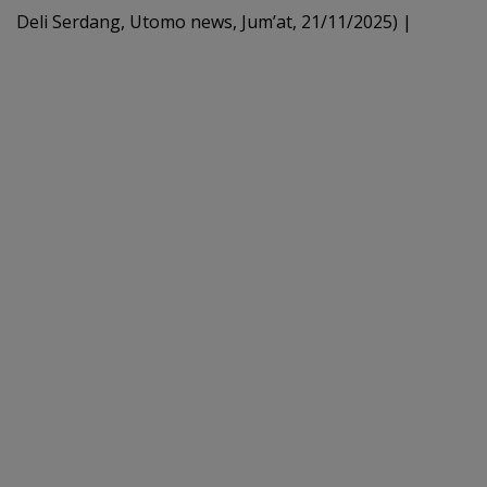
b
er
l
s
e
Deli Serdang, Utomo news, Jum’at, 21/11/2025) |
o
A
o
p
k
p