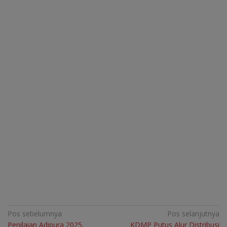
Navigasi
Pos sebelumnya
Pos selanjutnya
Penilaian Adipura 2025,
KDMP Putus Alur Distribusi