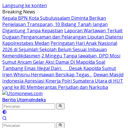
Langsung ke konten
Breaking News
Kepala BPN Kota Subulussalam Diminta Berikan
Penjelasan Transparan, 10 Bidang Tanah Jangan
Digantung Tanpa Kepastian
Laporan Wartawan Terkait
Dugaan Pengancaman dan Pelarangan Liputan Diatensi
Kapolrestabes Medan
Peringatan Hari Anak Nasional
2026 di Sejumlah Sekolah Belum Sesuai Imbauan
Kemendikdasmen
2 Minggu Tanpa Jawaban, DPD Mosi
Sumut Ancam Gelar Aksi Damai Di Mapolda Soal
Tambang Emas Illegal Dairi. Desak Kapolda Sumut
Irjen Whisnu Hermawan Bersikap Tegas .
Dewan Masjid
Indonesia Apresiasi Kinerja Polri Sumatera Utara di HUT
yang ke 80 Memberantas Perjudian dan Narkoba
Berita Utama
Indeks