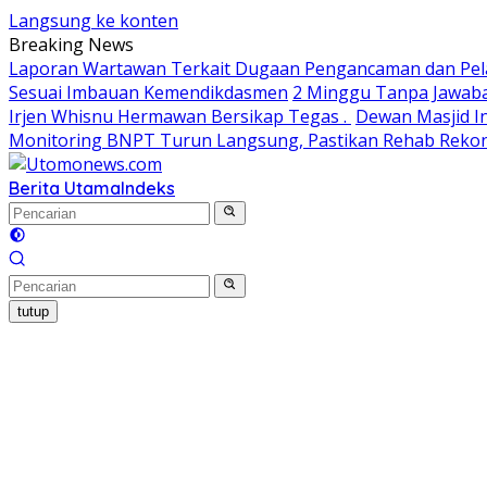
Langsung ke konten
Breaking News
Laporan Wartawan Terkait Dugaan Pengancaman dan Pela
Sesuai Imbauan Kemendikdasmen
2 Minggu Tanpa Jawaba
Irjen Whisnu Hermawan Bersikap Tegas .
Dewan Masjid In
Monitoring BNPT Turun Langsung, Pastikan Rehab Rekon 
Berita Utama
Indeks
tutup