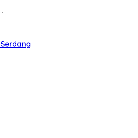
g…
 Serdang