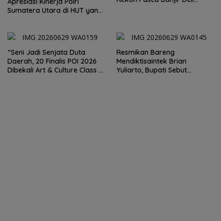
Apresiasi Kinerja Polri
Serdang Tepat Sasaran
Sumatera Utara di HUT yang
ke 80 Memberantas
Perjudian dan Narkoba
“Seni Jadi Senjata Duta
Resmikan Bareng
Daerah, 20 Finalis POI 2026
Mendiktisaintek Brian
Dibekali Art & Culture Class di
Yuliarto, Bupati Sebut
Lubuk Pakam”
Pendidikan Adalah Kunci
Daya Saing