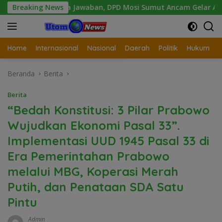
Langsung
pa Jawaban, DPD Mosi Sumut Ancam Gelar Aksi Damai Di Mapol
Breaking News
ke
konten
Home
Internasional
Nasional
Daerah
Politik
Hukum
Beranda
Berita
Berita
“Bedah Konstitusi: 3 Pilar Prabowo
Wujudkan Ekonomi Pasal 33”.
Implementasi UUD 1945 Pasal 33 di
Era Pemerintahan Prabowo
melalui MBG, Koperasi Merah
Putih, dan Penataan SDA Satu
Pintu
Admin