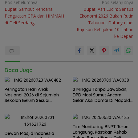
Navigasi
Pos sebelumnya
Pos selanjutnya
Bupati Sambut Rencana
Bupati Asri Ludin: Sensus
pos
Penguatan GPA dan HIMMAH
Ekonomi 2026 Bukan Rutin
di Deli Serdang
Tahunan, Datanya Jadi
Rujukan Kebijakan 10 Tahun
ke Depan
Baca Juga
Peringatan Hari Anak
2 Minggu Tanpa Jawaban,
Nasional 2026 di Sejumlah
DPD Mosi Sumut Ancam
Sekolah Belum Sesuai
Gelar Aksi Damai Di Mapolda
Imbauan Kemendikdasmen
Soal Tambang Emas Illegal
Dairi. Desak Kapolda
Sumut Irjen Whisnu
Hermawan Bersikap Tegas .
Tim Monitoring BNPT Turun
Langsung, Pastikan Rehab
Dewan Masjid Indonesia
Rekon Pasca Banjir Deli