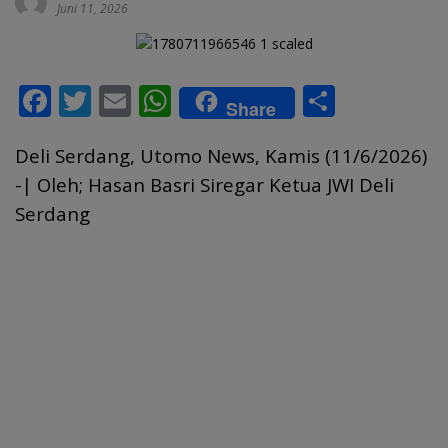
Juni 11, 2026
F
T
E
W
S
Share
ac
w
m
h
h
Deli Serdang, Utomo News, Kamis (11/6/2026)
e
itt
ai
at
ar
-| Oleh; Hasan Basri Siregar Ketua JWI Deli
b
er
l
s
e
Serdang
o
A
o
p
k
p