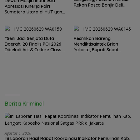
Dewan Masjid Indonesia
Rekon Pasca Banjir Deli
Apresiasi Kinerja Polri
Serdang Tepat Sasaran
Sumatera Utara di HUT yang
ke 80 Memberantas
Perjudian dan Narkoba
“Seni Jadi Senjata Duta
Resmikan Bareng
Daerah, 20 Finalis POI 2026
Mendiktisaintek Brian
Dibekali Art & Culture Class di
Yuliarto, Bupati Sebut
Lubuk Pakam”
Pendidikan Adalah Kunci
Daya Saing
Berita Kriminal
Agustus 6, 2026
Ini Laporan Hasil Rapat Koordinasi Indikator Pemulihan Kab.