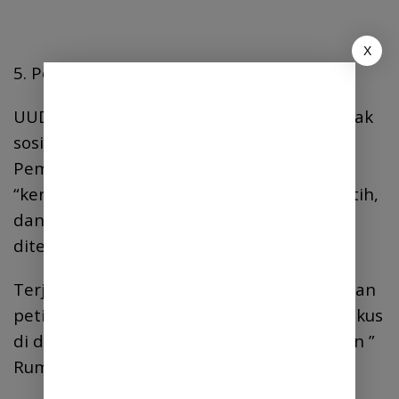
X
5. Penutup: Dari Slogan ke Aksi Kolektif.
UUD 1945 Pasal 33 bukan slogan. Itu kontrak
sosial antara negara dan rakyat.
Pemerintahan Prabowo menyediakan
“kerangka” lewat MBG, Koperasi Merah Putih,
dan penataan SDA. Tapi “isi” kerangka itu
ditentukan kita: rakyat.
Terjadinya penyimpangan dan penangkapan
petinggi mbg, itu tantangan. Seumpama tikus
di dalam rumah, tikusnya diberantas bukan ”
Rumahnya ” Dibakar.