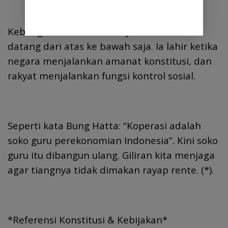
Kebangkitan ekonomi rakyat tidak akan
datang dari atas ke bawah saja. Ia lahir ketika
negara menjalankan amanat konstitusi, dan
rakyat menjalankan fungsi kontrol sosial.
Seperti kata Bung Hatta: “Koperasi adalah
soko guru perekonomian Indonesia”. Kini soko
guru itu dibangun ulang. Giliran kita menjaga
agar tiangnya tidak dimakan rayap rente. (*).
*Referensi Konstitusi & Kebijakan*