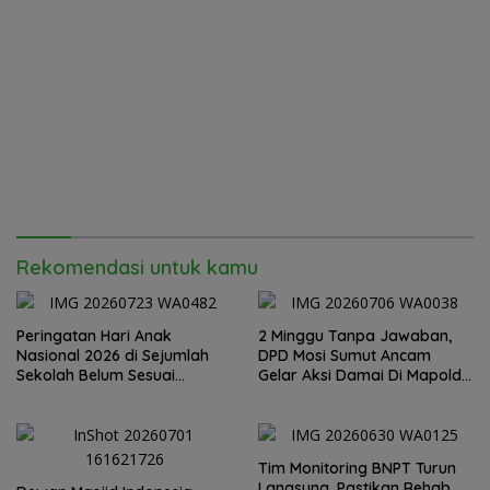
Rekomendasi untuk kamu
Peringatan Hari Anak
2 Minggu Tanpa Jawaban,
Nasional 2026 di Sejumlah
DPD Mosi Sumut Ancam
Sekolah Belum Sesuai
Gelar Aksi Damai Di Mapolda
Imbauan Kemendikdasmen
Soal Tambang Emas Illegal
Dairi. Desak Kapolda
Sumut Irjen Whisnu
Hermawan Bersikap Tegas .
Tim Monitoring BNPT Turun
Langsung, Pastikan Rehab