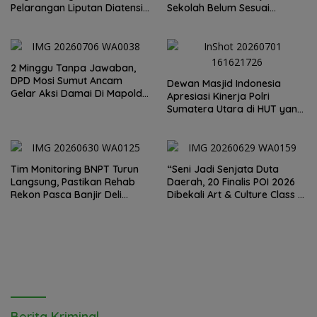
Pelarangan Liputan Diatensi
Sekolah Belum Sesuai
Kapolrestabes Medan
Imbauan Kemendikdasmen
2 Minggu Tanpa Jawaban,
DPD Mosi Sumut Ancam
Dewan Masjid Indonesia
Gelar Aksi Damai Di Mapolda
Apresiasi Kinerja Polri
Soal Tambang Emas Illegal
Sumatera Utara di HUT yang
Dairi. Desak Kapolda
ke 80 Memberantas
Sumut Irjen Whisnu
Perjudian dan Narkoba
Hermawan Bersikap Tegas .
Tim Monitoring BNPT Turun
“Seni Jadi Senjata Duta
Langsung, Pastikan Rehab
Daerah, 20 Finalis POI 2026
Rekon Pasca Banjir Deli
Dibekali Art & Culture Class di
Serdang Tepat Sasaran
Lubuk Pakam”
Berita Kriminal