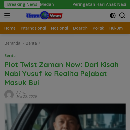
Langsung
bes Medan
Breaking News
Peringatan Hari Anak Nasional 2026 di Sej
ke
konten
Home
Internasional
Nasional
Daerah
Politik
Hukum
Beranda
Berita
Berita
Plot Twist Zaman Now: Dari Kisah
Nabi Yusuf ke Realita Pejabat
Masuk Bui
Admin
Mei 25, 2026