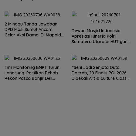
Kapolrestabes Medan
Imbauan Kemendikdasmen
2 Minggu Tanpa Jawaban,
DPD Mosi Sumut Ancam
Dewan Masjid Indonesia
Gelar Aksi Damai Di Mapolda
Apresiasi Kinerja Polri
Soal Tambang Emas Illegal
Sumatera Utara di HUT yang
Dairi. Desak Kapolda
ke 80 Memberantas
Sumut Irjen Whisnu
Perjudian dan Narkoba
Hermawan Bersikap Tegas .
Tim Monitoring BNPT Turun
“Seni Jadi Senjata Duta
Langsung, Pastikan Rehab
Daerah, 20 Finalis POI 2026
Rekon Pasca Banjir Deli
Dibekali Art & Culture Class di
Serdang Tepat Sasaran
Lubuk Pakam”