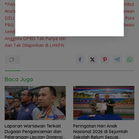
*Pembuat Aturan, Melanggar
Pemkab Deli Serdang Sambut
pos
Aturan Itu Sendiri* IRONI DI
Baik Program CSR Hewan
DELI SERDANG: Pengawas
Kurban PT Angkasa Pura
PBG Diduga Langgar Aturan
Aviasi
Sendiri, Bangunan Mewah
Anggota DPRD Tak Punya Izin
dan Tak Dilaporkan di LHKPN
Baca Juga
Laporan Wartawan Terkait
Peringatan Hari Anak
Dugaan Pengancaman dan
Nasional 2026 di Sejumlah
Pelarangan Liputan Diatensi
Sekolah Belum Sesuai