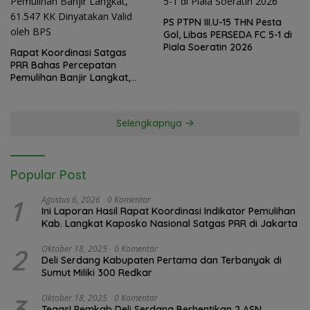
PS PTPN III.U-15 THN Pesta
Gol, Libas PERSEDA FC 5-1 di
Piala Soeratin 2026
Rapat Koordinasi Satgas
PRR Bahas Percepatan
Pemulihan Banjir Langkat,
61.547 KK Dinyatakan Valid
oleh BPS
Selengkapnya
Popular Post
1
Agustus 6, 2026
0 Komentar
Ini Laporan Hasil Rapat Koordinasi Indikator Pemulihan
Kab. Langkat Kaposko Nasional Satgas PRR di Jakarta
2
Oktober 18, 2025
0 Komentar
Deli Serdang Kabupaten Pertama dan Terbanyak di
Sumut Miliki 300 Redkar
3
Oktober 18, 2025
0 Komentar
Tegas! Pemkab Deli Serdang Berhentikan 2 ASN