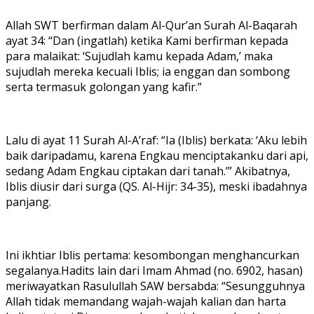
Allah SWT berfirman dalam Al-Qur’an Surah Al-Baqarah
ayat 34: “Dan (ingatlah) ketika Kami berfirman kepada
para malaikat: ‘Sujudlah kamu kepada Adam,’ maka
sujudlah mereka kecuali Iblis; ia enggan dan sombong
serta termasuk golongan yang kafir.”
Lalu di ayat 11 Surah Al-A’raf: “Ia (Iblis) berkata: ‘Aku lebih
baik daripadamu, karena Engkau menciptakanku dari api,
sedang Adam Engkau ciptakan dari tanah.’” Akibatnya,
Iblis diusir dari surga (QS. Al-Hijr: 34-35), meski ibadahnya
panjang.
Ini ikhtiar Iblis pertama: kesombongan menghancurkan
segalanya.Hadits lain dari Imam Ahmad (no. 6902, hasan)
meriwayatkan Rasulullah SAW bersabda: “Sesungguhnya
Allah tidak memandang wajah-wajah kalian dan harta