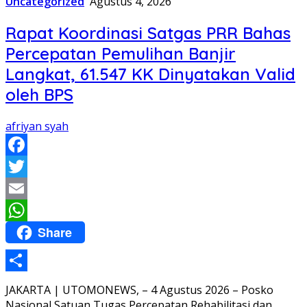
Uncategorized
Agustus 4, 2026
Rapat Koordinasi Satgas PRR Bahas
Percepatan Pemulihan Banjir
Langkat, 61.547 KK Dinyatakan Valid
oleh BPS
afriyan syah
Facebook
Twitter
Email
Share
WhatsApp
Share
JAKARTA | UTOMONEWS, – 4 Agustus 2026 – Posko
Nasional Satuan Tugas Percepatan Rehabilitasi dan…