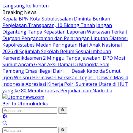
Langsung ke konten
Breaking News
Kepala BPN Kota Subulussalam Diminta Berikan
Penjelasan Transparan, 10 Bidang Tanah Jangan
Digantung Tanpa Kepastian
Laporan Wartawan Terkait
Dugaan Pengancaman dan Pelarangan Liputan Diatensi
Kapolrestabes Medan
Peringatan Hari Anak Nasional
2026 di Sejumlah Sekolah Belum Sesuai Imbauan
Kemendikdasmen
2 Minggu Tanpa Jawaban, DPD Mosi
Sumut Ancam Gelar Aksi Damai Di Mapolda Soal
Tambang Emas Illegal Dairi. Desak Kapolda Sumut
Irjen Whisnu Hermawan Bersikap Tegas .
Dewan Masjid
Indonesia Apresiasi Kinerja Polri Sumatera Utara di HUT
yang ke 80 Memberantas Perjudian dan Narkoba
Berita Utama
Indeks