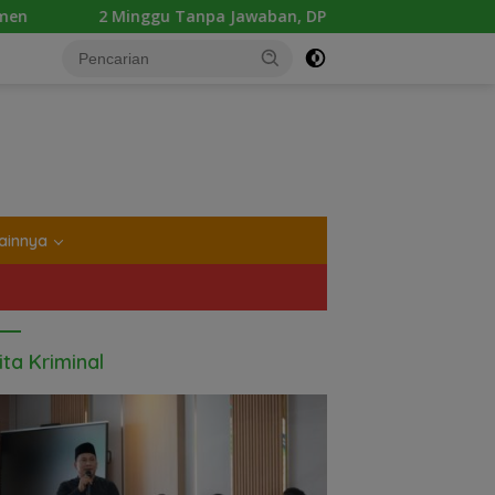
npa Jawaban, DPD Mosi Sumut Ancam Gelar Aksi Damai Di Mapo
tutup
ainnya
ita Kriminal