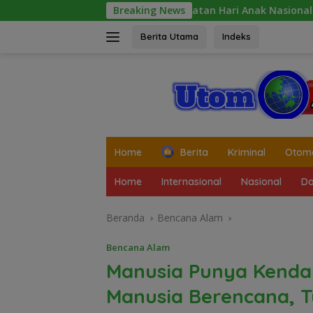
Langsung
Peringatan Hari Anak Nasional 2026 di Sejumlah Sekol
Breaking News
ke
konten
Berita Utama
Indeks
tutup
Home
Berita
Kriminal
Otomo
Home
Internasional
Nasional
Da
Beranda
Bencana Alam
Bencana Alam
Manusia Punya Kendal
Manusia Berencana, T