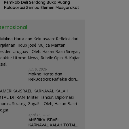
Pemkab Deli Serdang Buka Ruang
Kolaborasi Semua Elemen Masyarakat
nternasional
Juni 9, 2026
Makna Harta dan
Kekuasaan: Refleksi dari
Perjalanan Hidup José
Mujica Mantan Presiden
Uruguay Oleh: Hasan
Basri Siregar, Redaktur
Utomo News, Rubrik: Opini
& Kajian Sosial.
April 15, 2026
AMERIKA-ISRAEL
KARNAVAL KALAH TOTAL