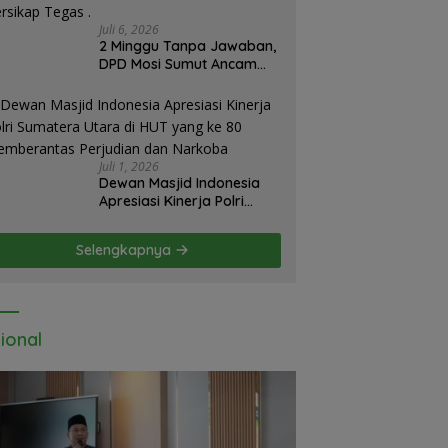
Juli 6, 2026
2 Minggu Tanpa Jawaban,
DPD Mosi Sumut Ancam
Gelar Aksi Damai Di
Mapolda Soal Tambang
Emas Illegal Dairi.
Desak Kapolda Sumut
Irjen Whisnu Hermawan
Juli 1, 2026
Bersikap Tegas .
Dewan Masjid Indonesia
Apresiasi Kinerja Polri
Sumatera Utara di HUT
yang ke 80 Memberantas
Selengkapnya
Perjudian dan Narkoba
ional