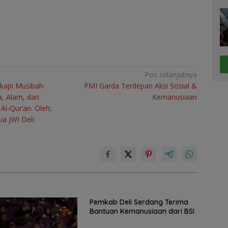
Pos selanjutnya
kapi Musibah
PMI Garda Terdepan Aksi Sosial &
a, Alam, dan
Kemanusiaan
Al-Qur’an. Oleh;
ua JWI Deli
Pemkab Deli Serdang Terima
Bantuan Kemanusiaan dari BSI