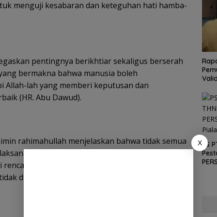
tuk menguji kesabaran dan keteguhan hati hamba-
gaskan pentingnya berikhtiar sekaligus berserah
Rapa
Pemu
a yang bermakna bahwa manusia boleh
Vali
i Allah-lah yang memberi keputusan dan
rbaik (HR. Abu Dawud).
saimin rahimahullah menjelaskan bahwa tidak semua
X
PS P
laksana karena Allah menguji kesabaran hamba
Pest
PERS
 rencana tersebut, yang sesungguhnya adalah
Pial
tidak diketahui manusia.