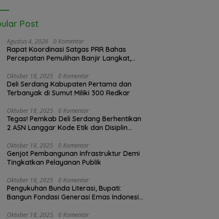
ular Post
Agustus 4, 2026
0 Komentar
Rapat Koordinasi Satgas PRR Bahas
Percepatan Pemulihan Banjir Langkat,
61.547 KK Dinyatakan Valid oleh BPS
Oktober 18, 2025
0 Komentar
Deli Serdang Kabupaten Pertama dan
Terbanyak di Sumut Miliki 300 Redkar
Oktober 18, 2025
0 Komentar
Tegas! Pemkab Deli Serdang Berhentikan
2 ASN Langgar Kode Etik dan Disiplin
Kerja
Oktober 18, 2025
0 Komentar
Genjot Pembangunan Infrastruktur Demi
Tingkatkan Pelayanan Publik
Oktober 18, 2025
0 Komentar
Pengukuhan Bunda Literasi, Bupati:
Bangun Fondasi Generasi Emas Indonesia
2045
Oktober 18, 2025
0 Komentar