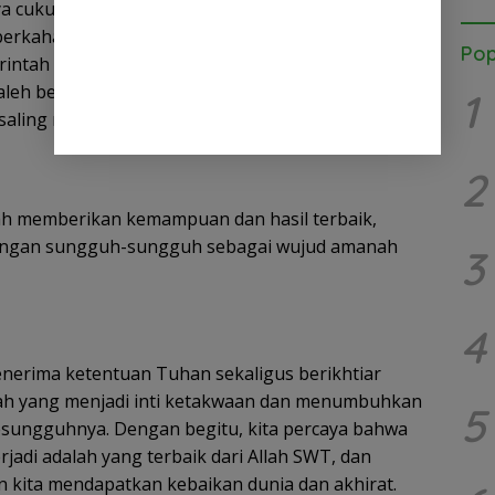
ya cukup mengangkat tangan dalam doa, memohon
erkahan atas segala usaha yang telah dikerjakan.
Pop
rintah Rasulullah untuk selalu berdoa dan
leh berdasarkan doa tersebut, karena keduanya
1
saling melengkapi.
2
lah memberikan kemampuan dan hasil terbaik,
dengan sungguh-sungguh sebagai wujud amanah
3
4
nerima ketentuan Tuhan sekaligus berikhtiar
lah yang menjadi inti ketakwaan dan menumbuhkan
5
esungguhnya. Dengan begitu, kita percaya bahwa
rjadi adalah yang terbaik dari Allah SWT, dan
n kita mendapatkan kebaikan dunia dan akhirat.