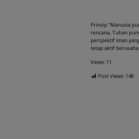
Prinsip “Manusia pu
rencana, Tuhan puny
perspektif iman yan
tetap aktif berusah
Views: 11
Post Views:
148