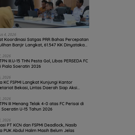
us 4, 2026
t Koordinasi Satgas PRR Bahas Percepatan
lihan Banjir Langkat, 61.547 KK Dinyatakan
d oleh BPS
27, 2026
TPN III.U-15 THN Pesta Gol, Libas PERSEDA FC
di Piala Soeratin 2026
26, 2026
a KC FSPMI Langkat Kunjungi Kantor
etariat Bekasi, Lintas Daerah Siap Aksi
daritas
24, 2026
TPN III Menang Telak 4-0 atas FC Perisai di
a Soeratin U-15 Tahun 2026
24, 2026
asi PT KCN dan FSPMI Deadlock, Nasib
Ketua PUK Abdul Halim Masih Belum Jelas