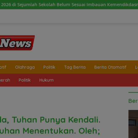
ah Belum Sesuai Imbauan Kemendikdasmen
2 Minggu Ta
tif
Olahraga
Politik
Tag Berita
Berita Otomotif
L
erah
Politik
Hukum
Ber
a, Tuhan Punya Kendali.
uhan Menentukan. Oleh;