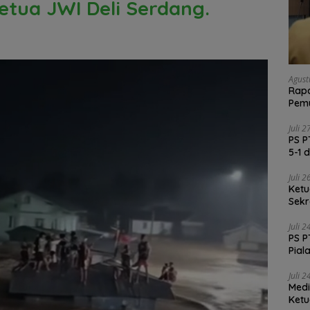
etua JWI Deli Serdang.
Agust
Rapa
Pemu
Vali
Juli 
PS P
5-1 
Juli 
Ketu
Sekr
Soli
Juli 
PS P
Pial
Juli 
Medi