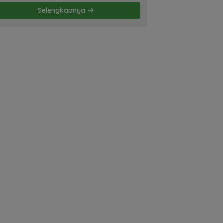
Membela Diri! Oleh; Hasan
Selengkapnya
Basri Siregar, ketua JWI
DS.