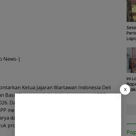
Seta
Pert
Lapo
Med
o News-|
Ini 
Rapa
lontarkan Ketua Jajaran Wartawan Indonesia Deli
Indi
X
n Basri Siregar terkait alokasi anggaran APBD
Kab.
Kapo
026. Data Sistem Informasi Rencana Umum
Satg
KPP mencatat Dinas Perumahan Kawasan
arya dan Tata Ruang Kota Medan menganggarkan
tuk proyek “Rehabilitasi Gedung Satreskrim
Pop