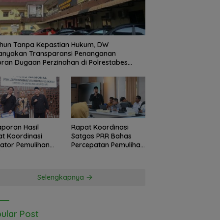
hun Tanpa Kepastian Hukum, DW
anyakan Transparansi Penanganan
ran Dugaan Perzinahan di Polrestabes
an
Laporan Hasil
Rapat Koordinasi
t Koordinasi
Satgas PRR Bahas
kator Pemulihan
Percepatan Pemulihan
 Langkat
Banjir Langkat, 61.547
sko Nasional
KK Dinyatakan Valid
as PRR di Jakarta
oleh BPS
Selengkapnya
ular Post