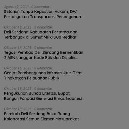
Agustus 7, 2026
0 Komentar
Setahun Tanpa Kepastian Hukum, DW
Pertanyakan Transparansi Penanganan
Laporan Dugaan Perzinahan di
Polrestabes Medan
Oktober 18, 2025
0 Komentar
Deli Serdang Kabupaten Pertama dan
Terbanyak di Sumut Miliki 300 Redkar
Oktober 18, 2025
0 Komentar
Tegas! Pemkab Deli Serdang Berhentikan
2 ASN Langgar Kode Etik dan Disiplin
Kerja
Oktober 18, 2025
0 Komentar
Genjot Pembangunan Infrastruktur Demi
Tingkatkan Pelayanan Publik
Oktober 18, 2025
0 Komentar
Pengukuhan Bunda Literasi, Bupati:
Bangun Fondasi Generasi Emas Indonesia
2045
Oktober 18, 2025
0 Komentar
Pemkab Deli Serdang Buka Ruang
Kolaborasi Semua Elemen Masyarakat