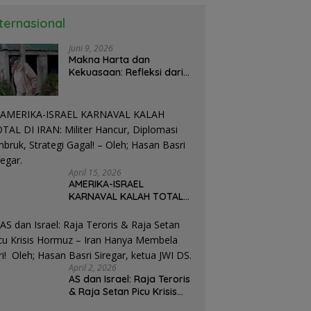
nternasional
Juni 9, 2026
Makna Harta dan
Kekuasaan: Refleksi dari
Perjalanan Hidup José
Mujica Mantan Presiden
Uruguay Oleh: Hasan
Basri Siregar, Redaktur
Utomo News, Rubrik: Opini
& Kajian Sosial.
April 15, 2026
AMERIKA-ISRAEL
KARNAVAL KALAH TOTAL
DI IRAN: Militer Hancur,
Diplomasi Ambruk,
Strategi Gagal! – Oleh;
Hasan Basri Siregar.
April 2, 2026
AS dan Israel: Raja Teroris
& Raja Setan Picu Krisis
Hormuz – Iran Hanya