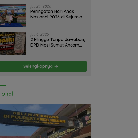
atensi Kapolrestabes Medan
Juli 24, 2026
Peringatan Hari Anak
Nasional 2026 di Sejumlah
Sekolah Belum Sesuai
Imbauan
Kemendikdasmen
Juli 6, 2026
2 Minggu Tanpa Jawaban,
DPD Mosi Sumut Ancam
Gelar Aksi Damai Di
Mapolda Soal Tambang
Emas Illegal Dairi.
Selengkapnya
Desak Kapolda Sumut
Irjen Whisnu Hermawan
Bersikap Tegas .
ional