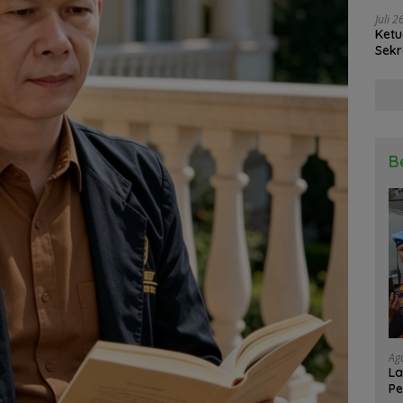
Juli 
Ketu
Sekr
Soli
B
Ag
La
Pe