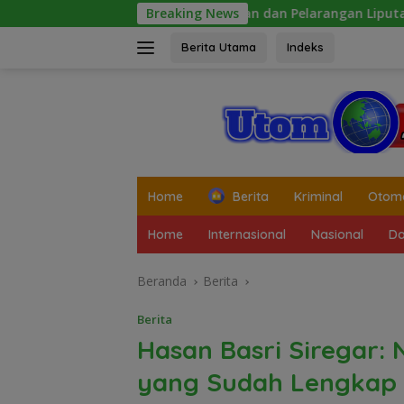
Langsung
ancaman dan Pelarangan Liputan Diatensi Kapolrestabes Med
Breaking News
ke
konten
Berita Utama
Indeks
tutup
Home
Berita
Kriminal
Otomo
Home
Internasional
Nasional
Da
Beranda
Berita
Berita
Hasan Basri Siregar:
yang Sudah Lengkap 