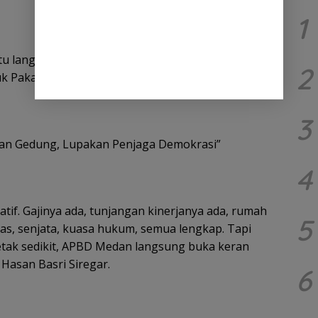
1
tu langsung menjadi sasaran kritik tajam Hasan
2
buk Pakam, Minggu 21/6/2026.
3
an Gedung, Lupakan Penjaga Demokrasi”
4
katif. Gajinya ada, tunjangan kinerjanya ada, rumah
5
nas, senjata, kuasa hukum, semua lengkap. Tapi
tak sedikit, APBD Medan langsung buka keran
 Hasan Basri Siregar.
6