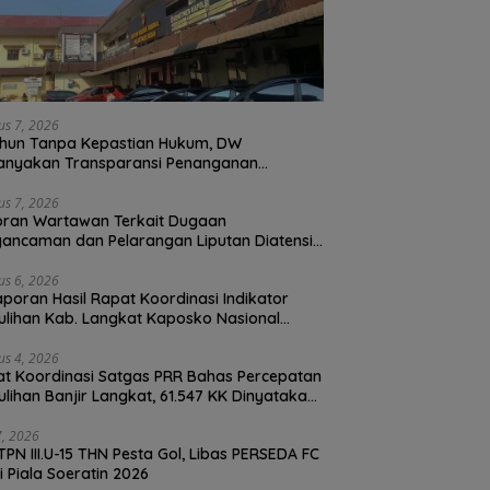
us 7, 2026
hun Tanpa Kepastian Hukum, DW
anyakan Transparansi Penanganan
ran Dugaan Perzinahan di Polrestabes
an
us 7, 2026
oran Wartawan Terkait Dugaan
ancaman dan Pelarangan Liputan Diatensi
olrestabes Medan
us 6, 2026
Laporan Hasil Rapat Koordinasi Indikator
lihan Kab. Langkat Kaposko Nasional
as PRR di Jakarta
us 4, 2026
t Koordinasi Satgas PRR Bahas Percepatan
lihan Banjir Langkat, 61.547 KK Dinyatakan
d oleh BPS
27, 2026
TPN III.U-15 THN Pesta Gol, Libas PERSEDA FC
di Piala Soeratin 2026