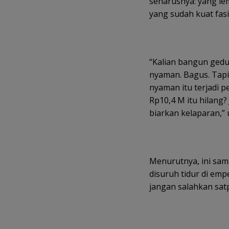
seharusnya: yang lem
yang sudah kuat fasi
“Kalian bangun gedu
nyaman. Bagus. Tapi 
nyaman itu terjadi p
Rp10,4 M itu hilang
biarkan kelaparan,” 
Menurutnya, ini sa
disuruh tidur di empe
jangan salahkan sat