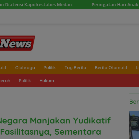
an
Peringatan Hari Anak Nasional 2026 di Sejumlah S
tif
Olahraga
Politik
Tag Berita
Berita Otomotif
L
erah
Politik
Hukum
Ber
 Negara Manjakan Yudikatif
Fasilitasnya, Sementara