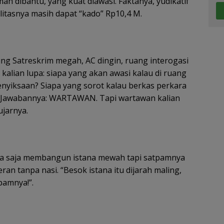
ah dibantu, yang kuat diawasi. Faktanya, yudikatif
litasnya masih dapat “kado” Rp10,4 M.
ng Satreskrim megah, AC dingin, ruang interogasi
kalian lupa: siapa yang akan awasi kalau di ruang
enyiksaan? Siapa yang sorot kalau berkas perkara
? Jawabannya: WARTAWAN. Tapi wartawan kalian
ujarnya.
ma saja membangun istana mewah tapi satpamnya
ran tanpa nasi. “Besok istana itu dijarah maling,
pamnya!”.