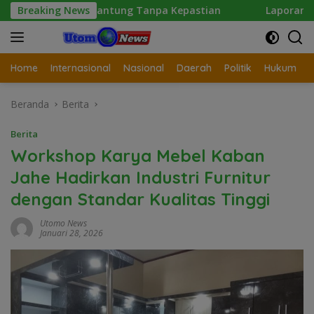
Langsung
antung Tanpa Kepastian
Breaking News
Laporan Wartawan Terkait Du
ke
konten
Home
Internasional
Nasional
Daerah
Politik
Hukum
Beranda
Berita
Berita
Workshop Karya Mebel Kaban
Jahe Hadirkan Industri Furnitur
dengan Standar Kualitas Tinggi
Utomo News
Januari 28, 2026