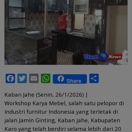
F
T
E
W
S
Share
ac
w
m
h
h
Kaban Jahe (Senin, 26/1/2026) |
e
itt
ai
at
ar
Workshop Karya Mebel, salah satu pelopor di
b
er
l
s
e
industri furnitur Indonesia yang terletak di
o
A
jalan Jamin Ginting, Kaban jahe, Kabupaten
o
p
Karo yang telah berdiri selama lebih dari 20