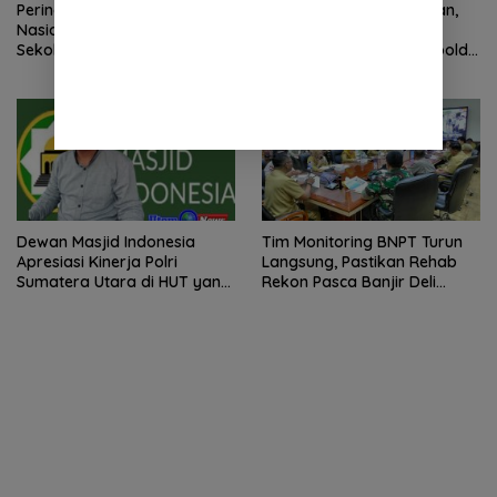
Peringatan Hari Anak
2 Minggu Tanpa Jawaban,
Nasional 2026 di Sejumlah
DPD Mosi Sumut Ancam
Sekolah Belum Sesuai
Gelar Aksi Damai Di Mapolda
Imbauan Kemendikdasmen
Soal Tambang Emas Illegal
Dairi. Desak Kapolda
Sumut Irjen Whisnu
Hermawan Bersikap Tegas .
Dewan Masjid Indonesia
Tim Monitoring BNPT Turun
Apresiasi Kinerja Polri
Langsung, Pastikan Rehab
Sumatera Utara di HUT yang
Rekon Pasca Banjir Deli
ke 80 Memberantas
Serdang Tepat Sasaran
Perjudian dan Narkoba