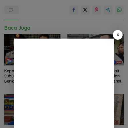
Baca Juga
X
Kepala BPN Kota
Laporan Wartawan Terkait
Subulussalam Diminta
Dugaan Pengancaman dan
Berikan Penjelasan
Pelarangan Liputan Diatensi
Transparan, 10 Bidang Tanah
Kapolrestabes Medan
Jangan Digantung Tanpa
Kepastian