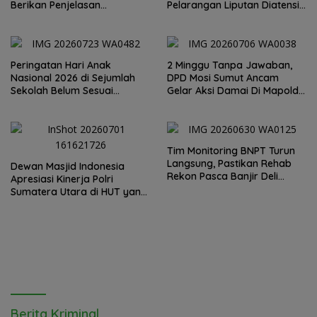
Berikan Penjelasan
Pelarangan Liputan Diatensi
Transparan, 10 Bidang Tanah
Kapolrestabes Medan
Jangan Digantung Tanpa
Kepastian
Peringatan Hari Anak
2 Minggu Tanpa Jawaban,
Nasional 2026 di Sejumlah
DPD Mosi Sumut Ancam
Sekolah Belum Sesuai
Gelar Aksi Damai Di Mapolda
Imbauan Kemendikdasmen
Soal Tambang Emas Illegal
Dairi. Desak Kapolda
Sumut Irjen Whisnu
Hermawan Bersikap Tegas .
Tim Monitoring BNPT Turun
Langsung, Pastikan Rehab
Dewan Masjid Indonesia
Rekon Pasca Banjir Deli
Apresiasi Kinerja Polri
Serdang Tepat Sasaran
Sumatera Utara di HUT yang
ke 80 Memberantas
Perjudian dan Narkoba
Berita Kriminal