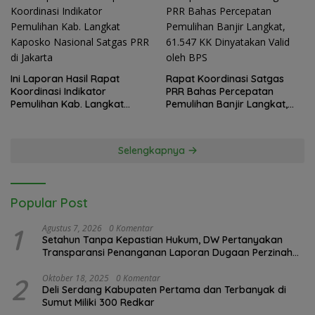
Ini Laporan Hasil Rapat
Rapat Koordinasi Satgas
Koordinasi Indikator
PRR Bahas Percepatan
Pemulihan Kab. Langkat
Pemulihan Banjir Langkat,
Kaposko Nasional Satgas
61.547 KK Dinyatakan Valid
PRR di Jakarta
oleh BPS
Selengkapnya
Popular Post
1
Agustus 7, 2026
0 Komentar
Setahun Tanpa Kepastian Hukum, DW Pertanyakan
Transparansi Penanganan Laporan Dugaan Perzinahan
di Polrestabes Medan
2
Oktober 18, 2025
0 Komentar
Deli Serdang Kabupaten Pertama dan Terbanyak di
Sumut Miliki 300 Redkar