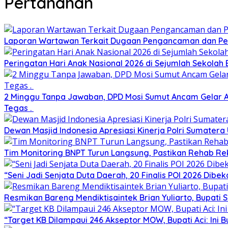
Pertanahan
Laporan Wartawan Terkait Dugaan Pengancaman dan Pel
Peringatan Hari Anak Nasional 2026 di Sejumlah Sekol
2 Minggu Tanpa Jawaban, DPD Mosi Sumut Ancam Gelar A
Tegas .
Dewan Masjid Indonesia Apresiasi Kinerja Polri Sumater
Tim Monitoring BNPT Turun Langsung, Pastikan Rehab Rek
“Seni Jadi Senjata Duta Daerah, 20 Finalis POI 2026 Dibek
Resmikan Bareng Mendiktisaintek Brian Yuliarto, Bupati 
“Target KB Dilampaui 246 Akseptor MOW, Bupati Aci: Ini B