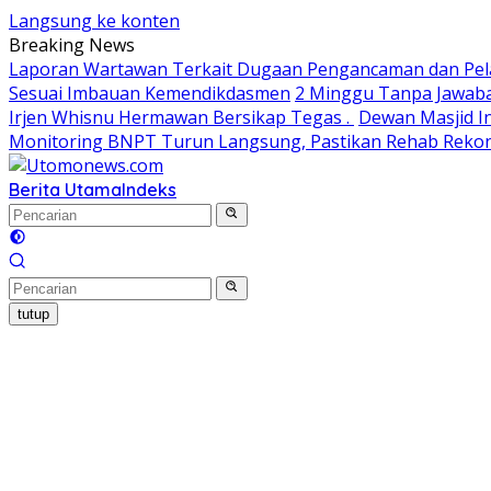
Langsung ke konten
Breaking News
Laporan Wartawan Terkait Dugaan Pengancaman dan Pela
Sesuai Imbauan Kemendikdasmen
2 Minggu Tanpa Jawaba
Irjen Whisnu Hermawan Bersikap Tegas .
Dewan Masjid In
Monitoring BNPT Turun Langsung, Pastikan Rehab Rekon 
Berita Utama
Indeks
tutup