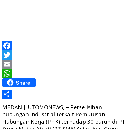
Facebook
Twitter
Email
Share
WhatsApp
Share
MEDAN | UTOMONEWS, – Perselisihan
hubungan industrial terkait Pemutusan
Hubungan Kerja (PHK) terhadap 30 buruh di PT
Supra Matra Abadi (PT SMA) Asian Agri Group