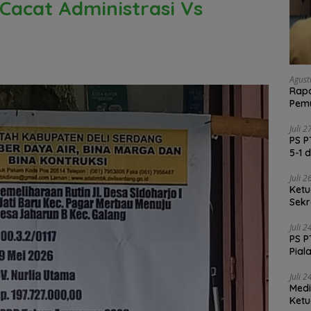
Cacat Administrasi Vs
Agust
Rapa
Pemu
Vali
Juli 
PS P
5-1 
Juli 
Ketu
Sekr
Soli
Juli 
PS P
Pial
Juli 
Medi