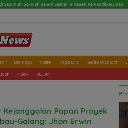
lum Sesuai Imbauan Kemendikdasmen
2 Minggu Tanpa Ja
tif
Olahraga
Politik
Tag Berita
Berita Otomotif
L
erah
Politik
Hukum
Ber
 Kejanggalan Papan Proyek
bau-Galang: Jhon Erwin