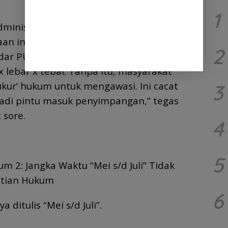
1
ministrasi, papan proyek itu adalah
an informasi publik sesuai UU KIP
2
ndar PUPR jelas mewajibkan pencantuman
 lebar x tebal. Tanpa itu, masyarakat
 ukur’ hukum untuk mengawasi. Ini cacat
3
 jadi pintu masuk penyimpangan,” tegas
 sore.
4
5
m 2: Jangka Waktu “Mei s/d Juli” Tidak
stian Hukum
6
 ditulis “Mei s/d Juli”.