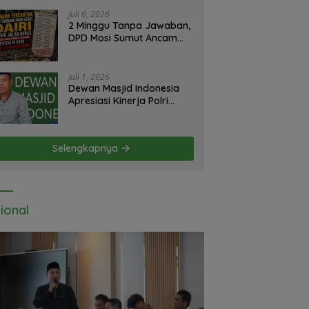
emendikdasmen
Juli 6, 2026
2 Minggu Tanpa Jawaban,
DPD Mosi Sumut Ancam
Gelar Aksi Damai Di
Mapolda Soal Tambang
Emas Illegal Dairi.
Juli 1, 2026
Desak Kapolda Sumut
Dewan Masjid Indonesia
Irjen Whisnu Hermawan
Apresiasi Kinerja Polri
Bersikap Tegas .
Sumatera Utara di HUT
yang ke 80 Memberantas
Perjudian dan Narkoba
Selengkapnya
ional