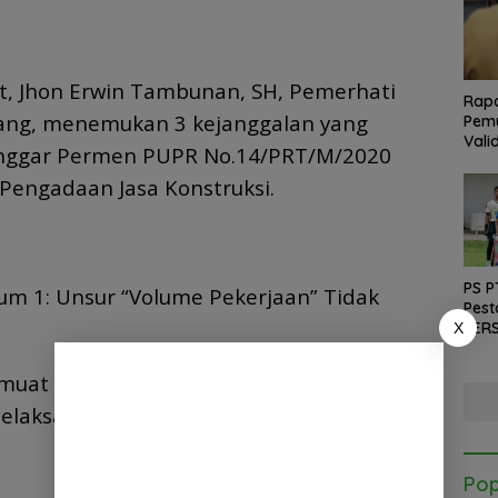
ut, Jhon Erwin Tambunan, SH, Pemerhati
Rapa
ang, menemukan 3 kejanggalan yang
Pemu
Vali
nggar Permen PUPR No.14/PRT/M/2020
Pengadaan Jasa Konstruksi.
PS P
m 1: Unsur “Volume Pekerjaan” Tidak
Pest
PERS
X
Pial
uat nama pekerjaan, nilai kontrak,
elaksana CV. Nurlia Utama, dan sumber
Pop