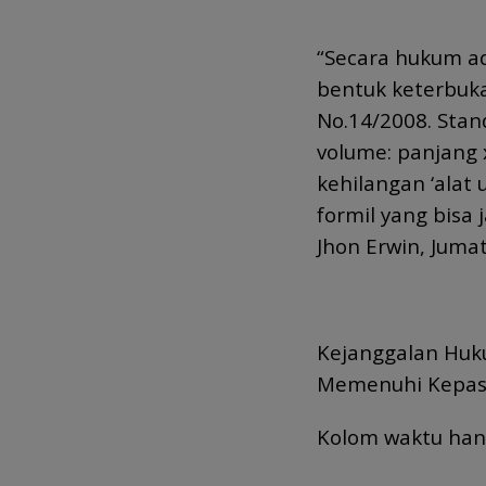
“Secara hukum ad
bentuk keterbuka
No.14/2008. Sta
volume: panjang x
kehilangan ‘alat
formil yang bisa
Jhon Erwin, Jumat
Kejanggalan Huku
Memenuhi Kepa
Kolom waktu hanya