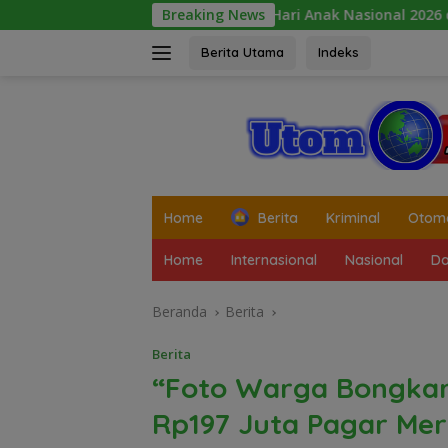
Langsung
Peringatan Hari Anak Nasional 2026 di Sejumlah Sekolah Be
Breaking News
ke
konten
Berita Utama
Indeks
tutup
Home
Berita
Kriminal
Otomo
Home
Internasional
Nasional
Da
Beranda
Berita
Berita
“Foto Warga Bongkar
Rp197 Juta Pagar Mer