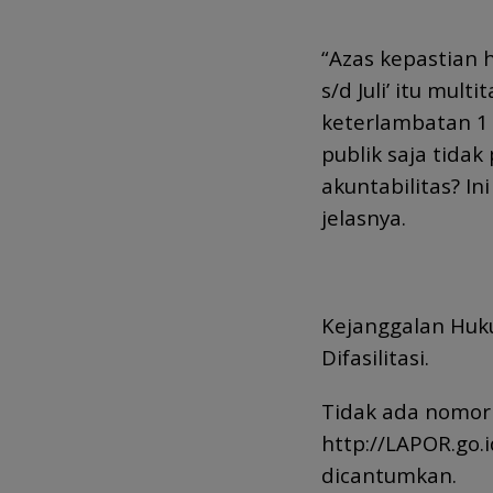
“Azas kepastian 
s/d Juli’ itu multi
keterlambatan 1 
publik saja tida
akuntabilitas? In
jelasnya.
Kejanggalan Huk
Difasilitasi.
Tidak ada nomor 
http://LAPOR.go.
dicantumkan.