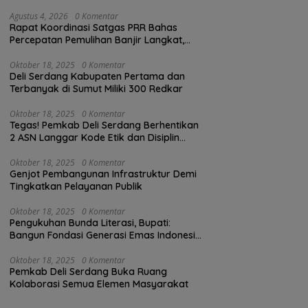
Agustus 4, 2026
0 Komentar
Rapat Koordinasi Satgas PRR Bahas
Percepatan Pemulihan Banjir Langkat,
61.547 KK Dinyatakan Valid oleh BPS
Oktober 18, 2025
0 Komentar
Deli Serdang Kabupaten Pertama dan
Terbanyak di Sumut Miliki 300 Redkar
Oktober 18, 2025
0 Komentar
Tegas! Pemkab Deli Serdang Berhentikan
2 ASN Langgar Kode Etik dan Disiplin
Kerja
Oktober 18, 2025
0 Komentar
Genjot Pembangunan Infrastruktur Demi
Tingkatkan Pelayanan Publik
Oktober 18, 2025
0 Komentar
Pengukuhan Bunda Literasi, Bupati:
Bangun Fondasi Generasi Emas Indonesia
2045
Oktober 18, 2025
0 Komentar
Pemkab Deli Serdang Buka Ruang
Kolaborasi Semua Elemen Masyarakat