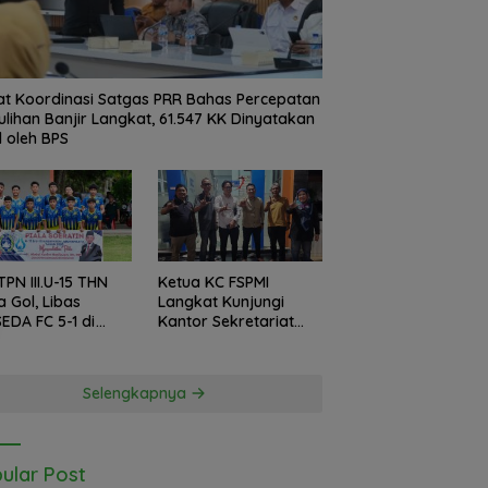
t Koordinasi Satgas PRR Bahas Percepatan
lihan Banjir Langkat, 61.547 KK Dinyatakan
d oleh BPS
TPN III.U-15 THN
Ketua KC FSPMI
a Gol, Libas
Langkat Kunjungi
EDA FC 5-1 di
Kantor Sekretariat
a Soeratin 2026
Bekasi, Lintas Daerah
Siap Aksi Solidaritas
Selengkapnya
ular Post