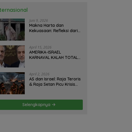
nternasional
Juni 9, 2026
Makna Harta dan
Kekuasaan: Refleksi dari
Perjalanan Hidup José
Mujica Mantan Presiden
Uruguay Oleh: Hasan
April 15, 2026
Basri Siregar, Redaktur
AMERIKA-ISRAEL
Utomo News, Rubrik: Opini
KARNAVAL KALAH TOTAL
& Kajian Sosial.
DI IRAN: Militer Hancur,
Diplomasi Ambruk,
Strategi Gagal! – Oleh;
April 2, 2026
Hasan Basri Siregar.
AS dan Israel: Raja Teroris
& Raja Setan Picu Krisis
Hormuz – Iran Hanya
Membela Diri! Oleh; Hasan
Basri Siregar, ketua JWI
Selengkapnya
DS.