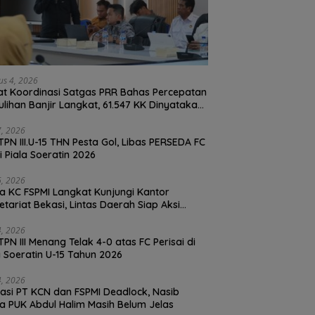
us 4, 2026
t Koordinasi Satgas PRR Bahas Percepatan
lihan Banjir Langkat, 61.547 KK Dinyatakan
d oleh BPS
27, 2026
TPN III.U-15 THN Pesta Gol, Libas PERSEDA FC
di Piala Soeratin 2026
26, 2026
a KC FSPMI Langkat Kunjungi Kantor
etariat Bekasi, Lintas Daerah Siap Aksi
daritas
24, 2026
TPN III Menang Telak 4-0 atas FC Perisai di
a Soeratin U-15 Tahun 2026
24, 2026
asi PT KCN dan FSPMI Deadlock, Nasib
Ketua PUK Abdul Halim Masih Belum Jelas