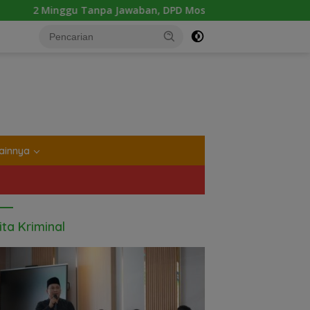
waban, DPD Mosi Sumut Ancam Gelar Aksi Damai Di Mapolda So
tutup
ainnya
ita Kriminal