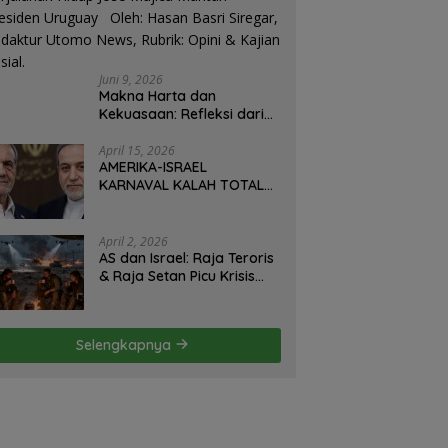
Juni 9, 2026
Makna Harta dan
Kekuasaan: Refleksi dari
Perjalanan Hidup José
Mujica Mantan Presiden
April 15, 2026
AMERIKA-ISRAEL
Uruguay Oleh: Hasan
KARNAVAL KALAH TOTAL
Basri Siregar, Redaktur
DI IRAN: Militer Hancur,
Utomo News, Rubrik: Opini
Diplomasi Ambruk,
& Kajian Sosial.
Strategi Gagal! – Oleh;
April 2, 2026
Hasan Basri Siregar.
AS dan Israel: Raja Teroris
& Raja Setan Picu Krisis
Hormuz – Iran Hanya
Membela Diri! Oleh; Hasan
Basri Siregar, ketua JWI
Selengkapnya
DS.