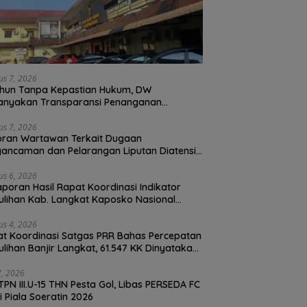
us 7, 2026
hun Tanpa Kepastian Hukum, DW
anyakan Transparansi Penanganan
ran Dugaan Perzinahan di Polrestabes
an
us 7, 2026
oran Wartawan Terkait Dugaan
ancaman dan Pelarangan Liputan Diatensi
olrestabes Medan
us 6, 2026
Laporan Hasil Rapat Koordinasi Indikator
lihan Kab. Langkat Kaposko Nasional
as PRR di Jakarta
us 4, 2026
t Koordinasi Satgas PRR Bahas Percepatan
lihan Banjir Langkat, 61.547 KK Dinyatakan
d oleh BPS
27, 2026
TPN III.U-15 THN Pesta Gol, Libas PERSEDA FC
di Piala Soeratin 2026