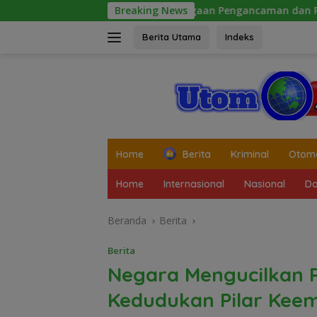
Langsung
Terkait Dugaan Pengancaman dan Pelarangan Liputan Diatens
Breaking News
ke
konten
Berita Utama
Indeks
tutup
Home
Berita
Kriminal
Otomo
Home
Internasional
Nasional
Da
Beranda
Berita
Berita
Negara Mengucilkan 
Kedudukan Pilar Keem