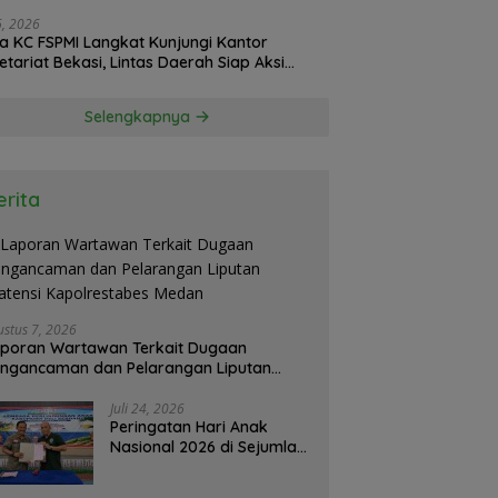
26, 2026
a KC FSPMI Langkat Kunjungi Kantor
etariat Bekasi, Lintas Daerah Siap Aksi
daritas
Selengkapnya
erita
ustus 7, 2026
poran Wartawan Terkait Dugaan
ngancaman dan Pelarangan Liputan
atensi Kapolrestabes Medan
Juli 24, 2026
Peringatan Hari Anak
Nasional 2026 di Sejumlah
Sekolah Belum Sesuai
Imbauan