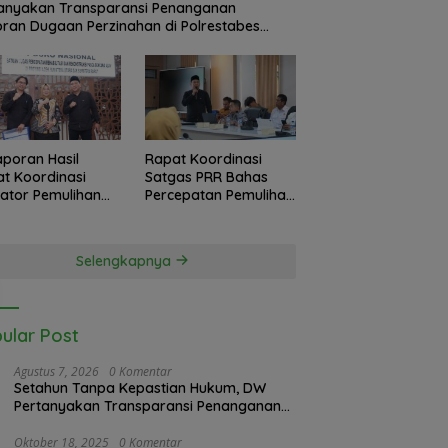
anyakan Transparansi Penanganan
ran Dugaan Perzinahan di Polrestabes
an
Laporan Hasil
Rapat Koordinasi
t Koordinasi
Satgas PRR Bahas
kator Pemulihan
Percepatan Pemulihan
 Langkat
Banjir Langkat, 61.547
sko Nasional
KK Dinyatakan Valid
as PRR di Jakarta
oleh BPS
Selengkapnya
ular Post
Agustus 7, 2026
0 Komentar
Setahun Tanpa Kepastian Hukum, DW
Pertanyakan Transparansi Penanganan
Laporan Dugaan Perzinahan di
Polrestabes Medan
Oktober 18, 2025
0 Komentar