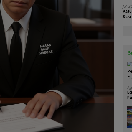
Juli 
Ketu
Sekr
Soli
B
Ag
La
Pe
Di