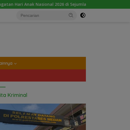
l 2026 di Sejumlah Sekolah Belum Sesuai Imbauan Kemendikdas
tutup
ainnya
ita Kriminal