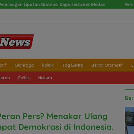
i Kapolrestabes Medan
Peringatan Hari Anak Nasiona
tif
Olahraga
Politik
Tag Berita
Berita Otomotif
L
erah
Politik
Hukum
Ber
Peran Pers? Menakar Ulang
pat Demokrasi di Indonesia.