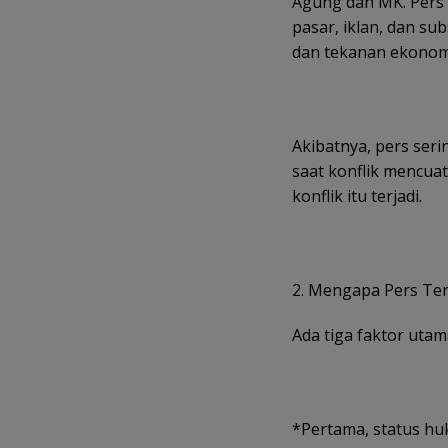
Agung dan MK. Pers t
pasar, iklan, dan su
dan tekanan ekonom
Akibatnya, pers seri
saat konflik mencuat
konflik itu terjadi.
2. Mengapa Pers Te
Ada tiga faktor utam
*Pertama, status h