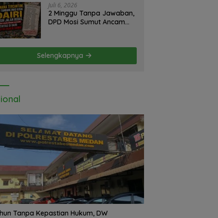
Kemendikdasmen
Juli 6, 2026
2 Minggu Tanpa Jawaban,
DPD Mosi Sumut Ancam
Gelar Aksi Damai Di
Mapolda Soal Tambang
Emas Illegal Dairi.
Selengkapnya
Desak Kapolda Sumut
Irjen Whisnu Hermawan
Bersikap Tegas .
ional
hun Tanpa Kepastian Hukum, DW