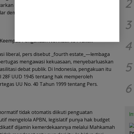
2
rkan solusi konkret agar pers benar-benar
lar demokrasi yang setara.
3
r Keempat: Pengakuan Normatif vs Praktik
4
si liberal, pers disebut _fourth estate_—lembaga
ertugas mengawasi kekuasaan, menyebarluaskan
5
silitasi debat publik. Di Indonesia, pengakuan itu
al 28F UUD 1945 tentang hak memperoleh
6
ertegas UU No. 40 Tahun 1999 tentang Pers.
matif tidak otomatis diikuti penguatan
I
tif mengelola APBN, legislatif punya hak budget
dikatif dijamin kemerdekaannya melalui Mahkamah