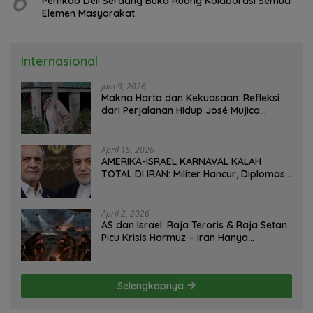
6
Pemkab Deli Serdang Buka Ruang Kolaborasi Semua
Elemen Masyarakat
Internasional
Juni 9, 2026
Makna Harta dan Kekuasaan: Refleksi
dari Perjalanan Hidup José Mujica
Mantan Presiden Uruguay Oleh: Hasan
Basri Siregar, Redaktur Utomo News,
Rubrik: Opini & Kajian Sosial.
April 15, 2026
AMERIKA-ISRAEL KARNAVAL KALAH
TOTAL DI IRAN: Militer Hancur, Diplomasi
Ambruk, Strategi Gagal! – Oleh; Hasan
Basri Siregar.
April 2, 2026
AS dan Israel: Raja Teroris & Raja Setan
Picu Krisis Hormuz – Iran Hanya
Membela Diri! Oleh; Hasan Basri Siregar,
ketua JWI DS.
Selengkapnya