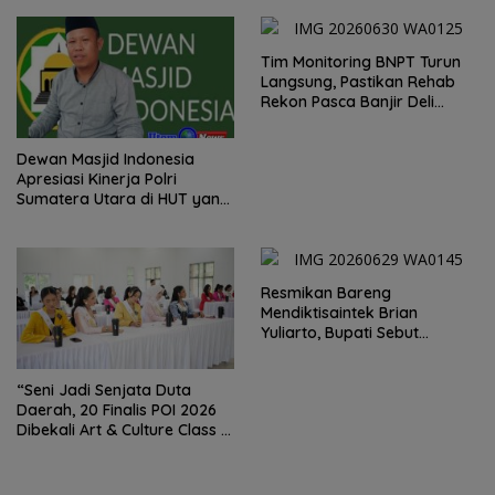
Dairi. Desak Kapolda
Sumut Irjen Whisnu
Hermawan Bersikap Tegas .
Tim Monitoring BNPT Turun
Langsung, Pastikan Rehab
Rekon Pasca Banjir Deli
Serdang Tepat Sasaran
Dewan Masjid Indonesia
Apresiasi Kinerja Polri
Sumatera Utara di HUT yang
ke 80 Memberantas
Perjudian dan Narkoba
Resmikan Bareng
Mendiktisaintek Brian
Yuliarto, Bupati Sebut
Pendidikan Adalah Kunci
Daya Saing
“Seni Jadi Senjata Duta
Daerah, 20 Finalis POI 2026
Dibekali Art & Culture Class di
Lubuk Pakam”