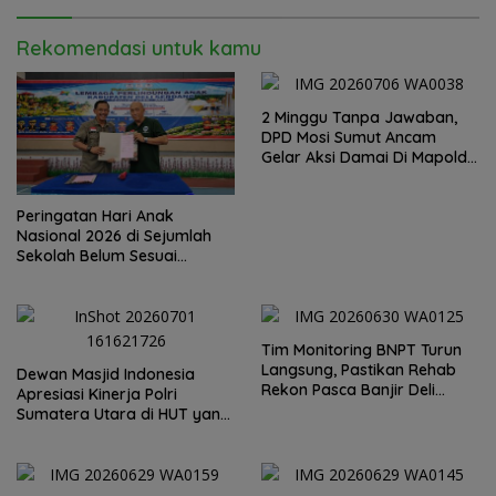
Rekomendasi untuk kamu
2 Minggu Tanpa Jawaban,
DPD Mosi Sumut Ancam
Gelar Aksi Damai Di Mapolda
Soal Tambang Emas Illegal
Dairi. Desak Kapolda
Peringatan Hari Anak
Sumut Irjen Whisnu
Nasional 2026 di Sejumlah
Hermawan Bersikap Tegas .
Sekolah Belum Sesuai
Imbauan Kemendikdasmen
Tim Monitoring BNPT Turun
Langsung, Pastikan Rehab
Dewan Masjid Indonesia
Rekon Pasca Banjir Deli
Apresiasi Kinerja Polri
Serdang Tepat Sasaran
Sumatera Utara di HUT yang
ke 80 Memberantas
Perjudian dan Narkoba