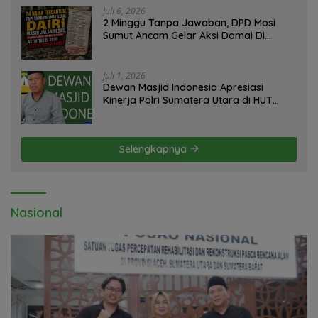
Juli 6, 2026
2 Minggu Tanpa Jawaban, DPD Mosi
Sumut Ancam Gelar Aksi Damai Di
Mapolda Soal Tambang Emas Illegal
Dairi. Desak Kapolda Sumut Irjen
Whisnu Hermawan Bersikap Tegas .
Juli 1, 2026
Dewan Masjid Indonesia Apresiasi
Kinerja Polri Sumatera Utara di HUT
yang ke 80 Memberantas Perjudian dan
Narkoba
Selengkapnya
Nasional