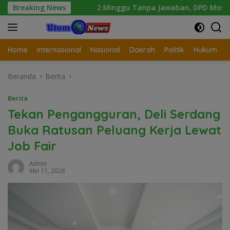
Langsung
2 Minggu Tanpa Jawaban, DPD Mosi Sumut Ancam Gelar Aksi
Breaking News
ke
konten
Home
Internasional
Nasional
Daerah
Politik
Hukum
Beranda
Berita
Berita
Tekan Pengangguran, Deli Serdang
Buka Ratusan Peluang Kerja Lewat
Job Fair
Admin
Mei 11, 2026