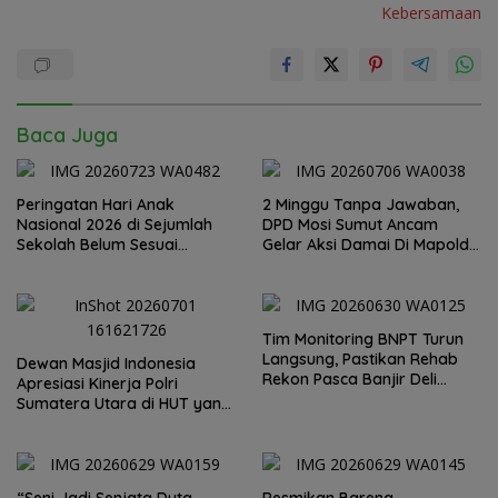
Kebersamaan
Baca Juga
Peringatan Hari Anak
2 Minggu Tanpa Jawaban,
Nasional 2026 di Sejumlah
DPD Mosi Sumut Ancam
Sekolah Belum Sesuai
Gelar Aksi Damai Di Mapolda
Imbauan Kemendikdasmen
Soal Tambang Emas Illegal
Dairi. Desak Kapolda
Sumut Irjen Whisnu
Hermawan Bersikap Tegas .
Tim Monitoring BNPT Turun
Langsung, Pastikan Rehab
Dewan Masjid Indonesia
Rekon Pasca Banjir Deli
Apresiasi Kinerja Polri
Serdang Tepat Sasaran
Sumatera Utara di HUT yang
ke 80 Memberantas
Perjudian dan Narkoba