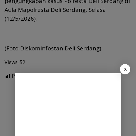
pengungkapan kasus Polresta Deli Serdang di
Aula Mapolresta Deli Serdang, Selasa
(12/5/2026).
(Foto Diskominfostan Deli Serdang)
Views: 52
X
Post Views:
89