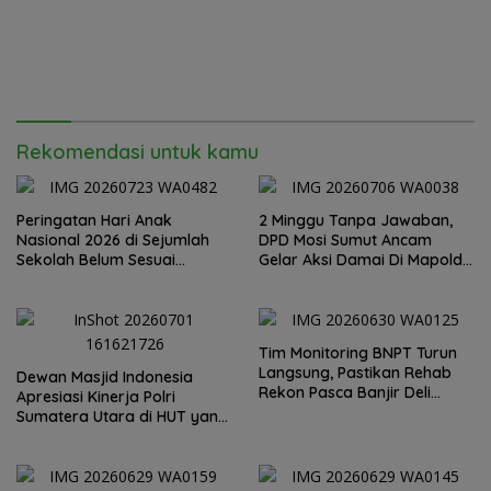
Rekomendasi untuk kamu
Peringatan Hari Anak
2 Minggu Tanpa Jawaban,
Nasional 2026 di Sejumlah
DPD Mosi Sumut Ancam
Sekolah Belum Sesuai
Gelar Aksi Damai Di Mapolda
Imbauan Kemendikdasmen
Soal Tambang Emas Illegal
Dairi. Desak Kapolda
Sumut Irjen Whisnu
Hermawan Bersikap Tegas .
Tim Monitoring BNPT Turun
Langsung, Pastikan Rehab
Dewan Masjid Indonesia
Rekon Pasca Banjir Deli
Apresiasi Kinerja Polri
Serdang Tepat Sasaran
Sumatera Utara di HUT yang
ke 80 Memberantas
Perjudian dan Narkoba