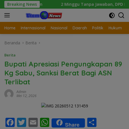
Langsung
kdasmen
Breaking News
2 Minggu Tanpa Jawaban, DPD Mosi Sumut Anca
ke
konten
Home
Internasional
Nasional
Daerah
Politik
Hukum
Beranda
Berita
Berita
Bupati Apresiasi Pengungkapan 89
Kg Sabu, Sanksi Berat Bagi ASN
Terlibat
Admin
Mei 12, 2026
F
T
E
W
S
Share