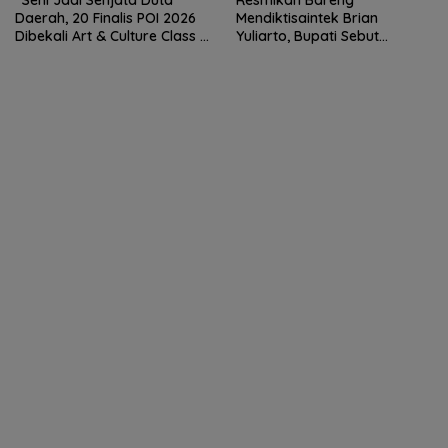
“Seni Jadi Senjata Duta
Resmikan Bareng
Daerah, 20 Finalis POI 2026
Mendiktisaintek Brian
Dibekali Art & Culture Class di
Yuliarto, Bupati Sebut
Lubuk Pakam”
Pendidikan Adalah Kunci
Daya Saing